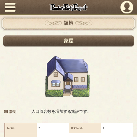
PandoraPartyProject
領地
家屋
人口収容数を増加する施設です。
説明
レベル
2
最大レベル
4