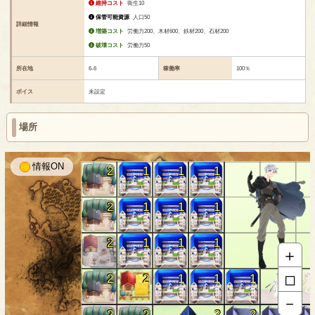
維持コスト
衛生10
保管可能資源
人口50
詳細情報
増築コスト
労働力200、木材600、鉄材200、石材200
破壊コスト
労働力50
所在地
6-6
稼働率
100％
ボイス
未設定
場所
情報
2
1
1
1
2
1
1
1
2
1
1
1
＋
□
2
2
1
1
1
2
－
2
2
2
2
2