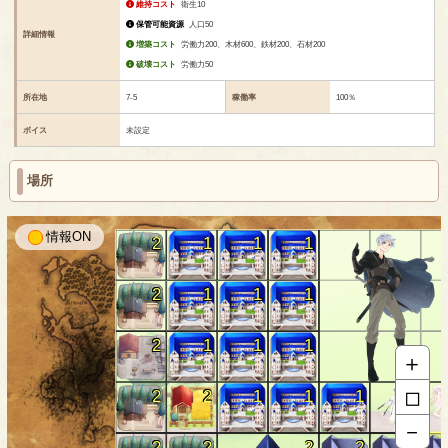
維持コスト
衛生10
保管可能資源
人口50
詳細情報
増築コスト
労働力200、木材600、鉄材200、石材200
破壊コスト
労働力50
所在地
7-5
稼働率
100％
ボイス
未設定
場所
情報
2
1
1
1
2
1
1
1
2
1
1
1
＋
□
2
2
1
1
1
2
－
2
2
2
2
2