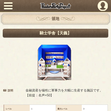
PandoraPartyProject
領地
騎士学舎【天義】
金融資産を犠牲に軍事力を大幅に生産する施設です。
説明
【前提：名声×50】
レベル
1
最大レベル
3