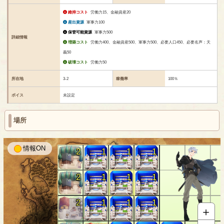
維持コスト
労働力15、金融資産20
産出資源
軍事力100
保管可能資源
軍事力500
詳細情報
増築コスト
労働力400、金融資産500、軍事力500、必要人口450、必要名声：天
義50
破壊コスト
労働力50
所在地
3-2
稼働率
100％
ボイス
未設定
場所
情報
2
1
1
1
2
1
1
1
2
1
1
1
＋