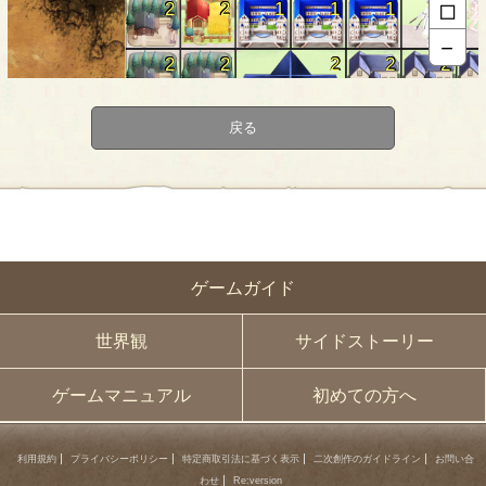
□
2
2
1
1
1
2
－
2
2
2
2
2
2
2
1
2
戻る
2
1
2
2
2
1
2
1
2
2
1
2
ゲームガイド
世界観
サイドストーリー
ゲームマニュアル
初めての方へ
利用規約
プライバシーポリシー
特定商取引法に基づく表示
二次創作のガイドライン
お問い合
わせ
Re:version