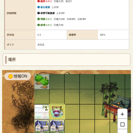
維持コスト
労働力20、衛生5
産出資源
上水50
詳細情報
保管可能資源
上水250
増築コスト
労働力100、木材300、石材300
破壊コスト
労働力50
所在地
2-3
稼働率
100％
ボイス
未設定
場所
情報
1
1
1
＋
□
1
1