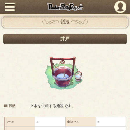
PandoraPartyProject
領地
井戸
上水を生産する施設です。
説明
レベル
1
最大レベル
4