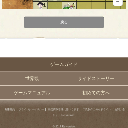
－
1
1
1
1
戻る
1
ゲームガイド
世界観
サイドストーリー
ゲームマニュアル
初めての方へ
利用規約
プライバシーポリシー
特定商取引法に基づく表示
二次創作のガイドライン
お問い合
わせ
Re:version
© 2017 Re:version.