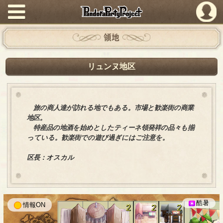
PandoraPartyProject
領地
リュンヌ地区
旅の商人達が訪れる地でもある。市場と歓楽街の商業
地区。
特産品の地酒を始めとしたティーネ領発祥の品々も揃
っている。歓楽街での遊び過ぎにはご注意を。
区長：オスカル
酷暑
情報
2
2
2