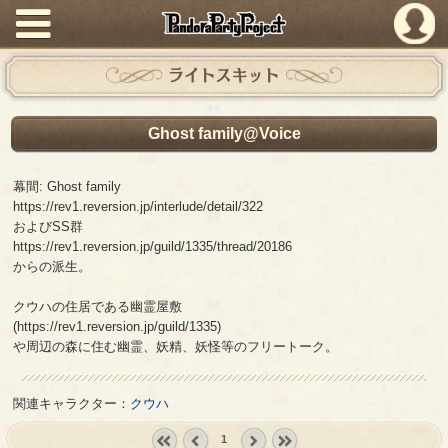
PandoraPartyProject
ライトスキット
Ghost family@Voice
幕間: Ghost family
https://rev1.reversion.jp/interlude/detail/322
およびSS群
https://rev1.reversion.jp/guild/1335/thread/20186
からの派生。
クウハの住居である幽霊屋敷
(https://rev1.reversion.jp/guild/1335)
や周辺の森に住む幽霊、妖精、妖怪等のフリートーク。
関連キャラクター：
クウハ
1