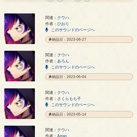
« first
‹
next ›
last »
prev
関連：
クウハ
Ghost family@Voice
- ひおり
作者：
ひおり
00:00
このサウンドのページへ
/
00:26
納品日：2023-06-27
関連：
クウハ
Ghost family@Voice
- あろん
作者：
あろん
00:00
このサウンドのページへ
/
00:13
納品日：2023-06-04
関連：
クウハ
Ghost family@Voice
- さくらもち子
作者：
さくらもち子
00:00
このサウンドのページへ
/
00:56
納品日：2023-05-14
関連：
クウハ
Ghost family@Voice
- Arran
作者：
Arran