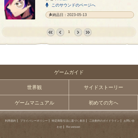
00:00
このサウンドのページへ
/
00:21
納品日：2023-05-13
1
« first
‹
next ›
last »
prev
ゲームガイド
世界観
サイドストーリー
ゲームマニュアル
初めての方へ
利用規約
プライバシーポリシー
特定商取引法に基づく表示
二次創作のガイドライン
お問い合
わせ
Re:version