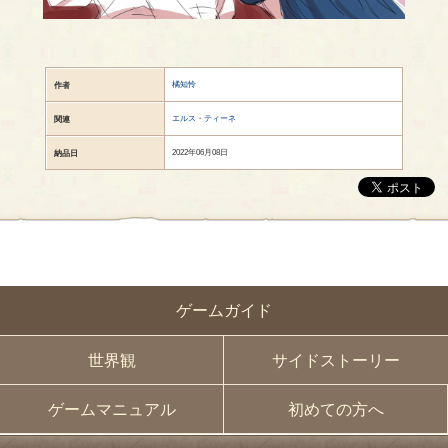
橘知怜
作者
エルス・ティーネ
関連
2022年06月08日
納品日
ゲームガイド
世界観
サイドストーリー
ゲームマニュアル
初めての方へ