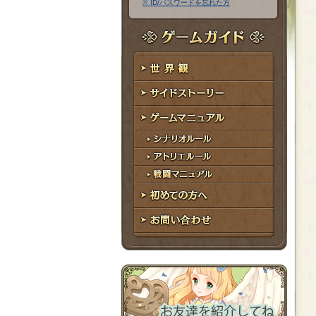
※ ID/パスワードを忘れた方
ア
ワ
ド
ー
レ
ド
ゲームガイド
ス
世界観
サイドストーリー
ゲームマニュアル
シナリオルール
アトリエルール
戦闘マニュアル
初めての方へ
お問い合わせ