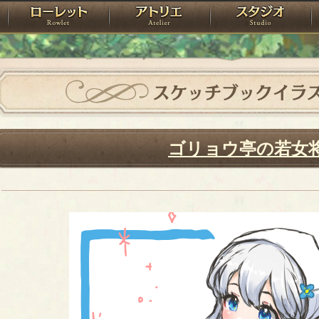
神殿
ローレット
アトリエ
raPartyProject
スケッチブックイラ
ゴリョウ亭の若女