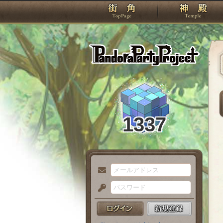
TOP
Pando
1337
メ
ー
パ
ル
ス