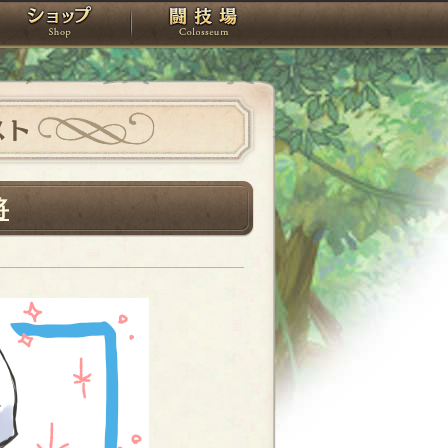
スタジオ
ショップ
闘技場
スト
将