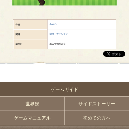
みやの
作者
胡桃・ツァンフオ
関連
2022年08月10日
納品日
ゲームガイド
世界観
サイドストーリー
ゲームマニュアル
初めての方へ