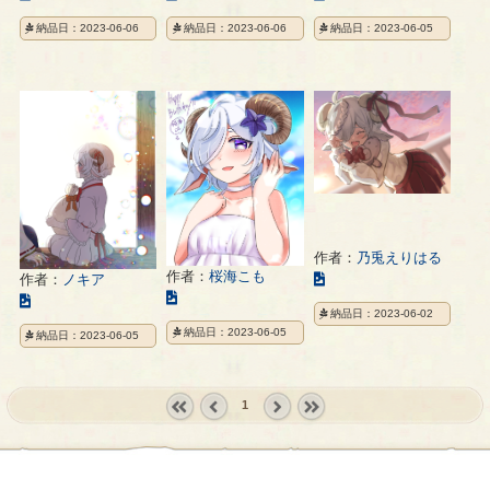
の
の
の
納品日：2023-06-06
納品日：2023-06-06
納品日：2023-06-05
イ
イ
イ
ラ
ラ
ラ
ス
ス
ス
ト
ト
ト
の
の
の
ペ
ペ
ペ
ー
ー
ー
ジ
ジ
ジ
作者：
乃兎えりはる
作者：
桜海こも
こ
作者：
ノキア
こ
こ
の
納品日：2023-06-02
の
の
イ
納品日：2023-06-05
納品日：2023-06-05
イ
イ
ラ
ラ
ラ
ス
ス
ス
ト
1
ト
ト
の
の
の
ペ
« first
‹
next ›
last »
ペ
ペ
ー
prev
ー
ー
ジ