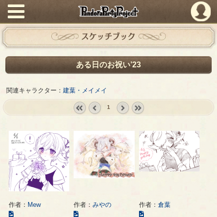
PandoraPartyProject
スケッチブック
ある日のお祝い’23
関連キャラクター：
建葉・メイメイ
1
« first
‹
next ›
last »
prev
作者：
Mew
作者：
みやの
作者：
倉葉
こ
こ
こ