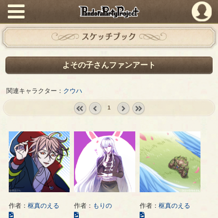
PandoraPartyProject
スケッチブック
よその子さんファンアート
関連キャラクター：
クウハ
1
« first
‹
next ›
last »
prev
作者：
枢真のえる
作者：
もりの
作者：
枢真のえる
こ
こ
こ