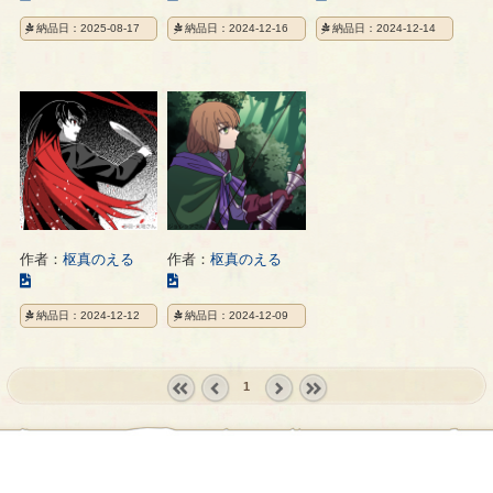
の
の
の
納品日：2025-08-17
納品日：2024-12-16
納品日：2024-12-14
イ
イ
イ
ラ
ラ
ラ
ス
ス
ス
ト
ト
ト
の
の
の
ペ
ペ
ペ
ー
ー
ー
ジ
ジ
ジ
作者：
枢真のえる
作者：
枢真のえる
こ
こ
の
の
納品日：2024-12-12
納品日：2024-12-09
イ
イ
ラ
ラ
ス
ス
1
ト
ト
の
の
« first
‹
next ›
last »
ペ
ペ
prev
ー
ー
ジ
ジ