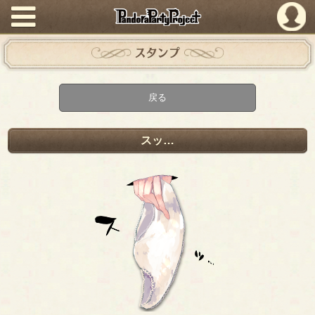
PandoraPartyProject
スタンプ
戻る
スッ…