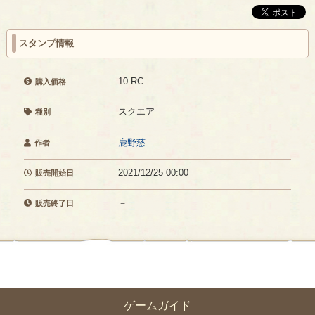
スタンプ情報
10 RC
購入価格
スクエア
種別
鹿野慈
作者
2021/12/25 00:00
販売開始日
－
販売終了日
ゲームガイド