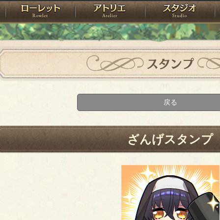
神殿
ローレット
アトリエ
raPartyProject
スタンプ
戻る
ざんげスタンプ