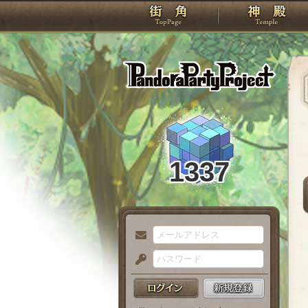
TOP
Pando
1337
メ
ー
パ
ル
ス