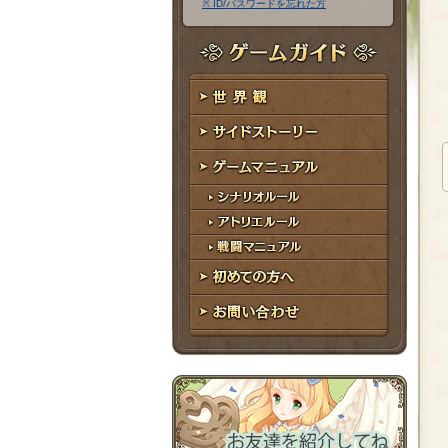
※ ID/パスワードを忘れた方
ア
ワ
ド
ー
レ
ド
ゲームガイド
ス
世界観
サイドストーリー
ゲームマニュアル
シナリオルール
アトリエルール
戦闘マニュアル
初めての方へ
お問い合わせ