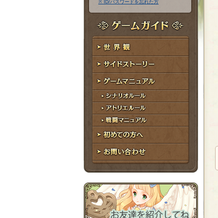
※ ID/パスワードを忘れた方
ア
ワ
ド
ー
レ
ド
ゲームガイド
ス
世界観
サイドストーリー
ゲームマニュアル
シナリオルール
アトリエルール
戦闘マニュアル
初めての方へ
お問い合わせ