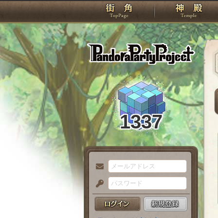
TOP
Pando
1337
メ
ー
パ
ル
ス