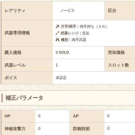
レアリティ
区分
ノービス
片手/両手：
両手持ち（２Ｈ）
武器専用情報
武器レンジ：
至近
種別：
両手武器
購入価格
売却価格
0
GOLD
武器レベル
スロット数
1
ボイス
未設定
補正パラメータ
HP
AP
0
0
神秘攻撃力
防御技術
0
0