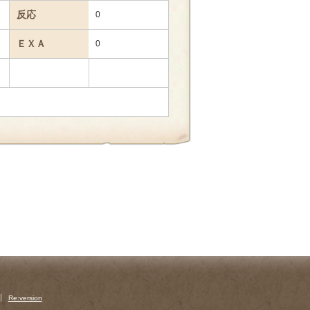
反応
0
ＥＸＡ
0
Re:version