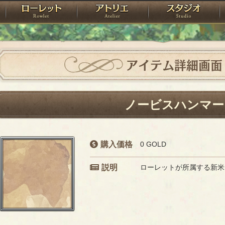
神殿
ローレット
アトリエ
raPartyProject
アイテム詳細画面
ノービスハンマー
購入価格
0 GOLD
説明
ローレットが所属する新米