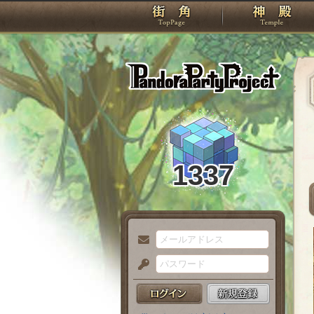
TOP
Pando
1337
メ
ー
パ
ル
ス