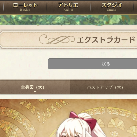
神殿
ローレット
アトリエ
raPartyProject
エクストラカード
戻る
全身図（大）
バストアップ（大）