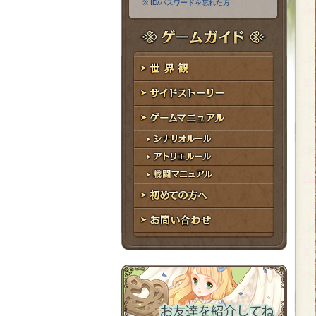
※ ID/パスワードを忘れた方
ア
ワ
ド
ー
レ
ド
ゲームガイド
ス
世界観
サイドストーリー
ゲームマニュアル
シナリオルール
アトリエルール
戦闘マニュアル
初めての方へ
お問い合わせ