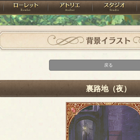
神殿
ローレット
アトリエ
raPartyProject
背景イラスト
戻る
裏路地（夜）