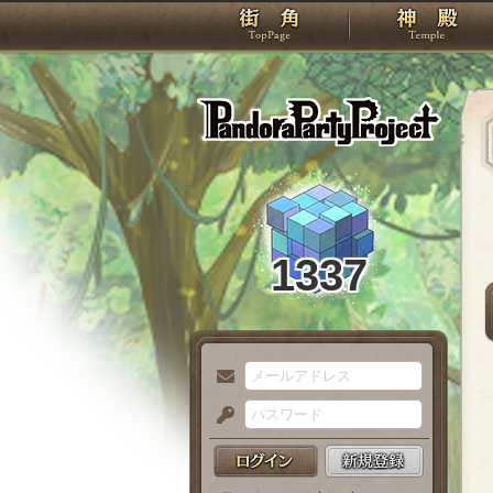
TOP
Pando
1337
メ
ー
パ
ル
ス