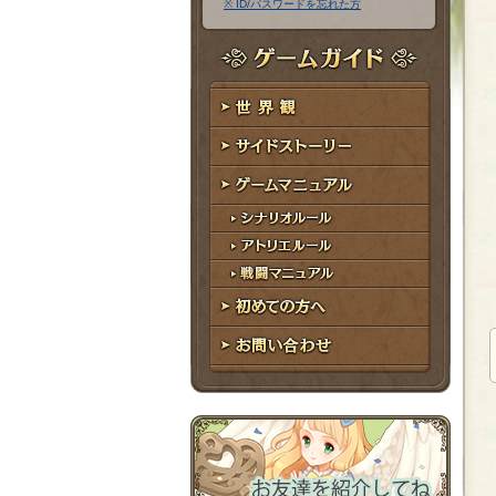
※ ID/パスワードを忘れた方
ア
ワ
ド
ー
レ
ド
ゲームガイド
ス
世界観
サイドストーリー
ゲームマニュアル
シナリオルール
アトリエルール
戦闘マニュアル
初めての方へ
お問い合わせ