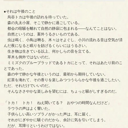
●それは午後のこと
烏谷トカは午後の訪れを待っていた。
森の丸太小屋、そこで静かに過ごしている。
都会の喧騒を離れて自然の静寂に包まれる――なんてことはない。
自然というのは、案外うるさいものである。
虫は鳴く、小鳥は囀る、木々はそよぐし、小川の流れる音は空気が済
んだ夜になると眠りを妨げるくらいにはうるさい。
生き物は生きている以上、何かしらの音を立てる。
草木も例外ではないのだ。
ミミズクのブルーブラッドであるトカにとって、それはあたり前のこ
とであった。
森の中で静かな午後というのは、最初から期待していない。
紅茶を淹れて、その香りを楽しみつつうららかな午後を過ごしたい。
ただ、それだけでいいのだ。
そんなささやかな楽しみを望むには、ちょっと騒がしすぎるのだ。
「トカ！ トカ！ ねえ聞いてる？ おやつの時間なんだけど」
ラウラの声はよく響いた。
子供らしい高いソプラノがかった声は、耳に届く。
それがにぎやかに騒ぐのだから、余計に気を引いてしまう。
だが、耳障りというわけではない。