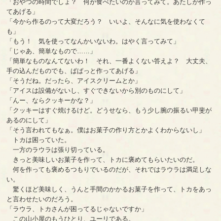
「おやつの時間でしょ？ 何が食べたいのか言ってみて。あたしが作っ
てあげる」
「今から作るのって大変だろう？ いいよ、そんなに気を使わなくて
も」
「もう！ 気を使ってなんかいないわ。はやく言ってみて」
「じゃあ、簡単なもので……」
「簡単なものなんてないわ！ それ、一番よくない答えよ？ 大丈夫、
手の込んだものでも、ぱぱっと作ってあげる」
「そうだね。だったら、アイスクリームとか」
「アイスは設備がないし、すぐできないから別のものにして」
「んー、ならクッキーかな？」
「クッキーはすぐ焼けるけど。どうせなら、もう少し腕の振るい甲斐が
あるのにして」
「そう言われてもなぁ。僕はお菓子の作り方とかよくわからないし」
トカは困っていた。
一方のラウラは張り切っている。
きっと美味しいお菓子を作って、トカに褒めてもらいたいのだ。
何を作っても褒めるつもりでいるのだが、それではラウラは満足しな
い。
驚くほど美味しく、うんと手間のかかるお菓子を作って、トカをあっ
と言わせたいのだろう。
「ラウラ、トカさんが困ってるじゃないですか」
この山小屋のもうひとり、ユーリである。