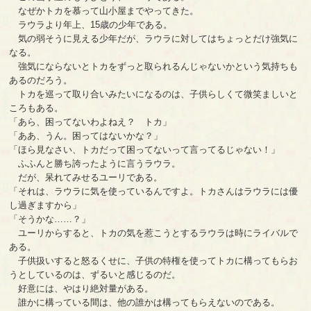
なぜかトカを慕って山小屋までやってきた。
ラウラより年上、15歳の少年である。
気の弱そうに見える少年だが、ラウラに対してはちょっとだけ強気に
なる。
強気にならないとトカをずっと取られるんじゃないかという気持ちも
あるのだろう。
トカを巡って取り合いみたいになるのは、子供らしくて微笑ましいと
ころもある。
「あら、困ってないわよねえ？ トカ」
「ああ、うん。困ってはないかな？」
「ほら見なさい、トカだって困ってないって言ってるじゃない！」
ふふんと勝ち誇ったように言うラウラ。
だが、呆れてみせるユーリである。
「それは、ラウラに気を使っているんですよ。トカさんはラウラには優
し過ぎますから」
「そうかな……？」
ユーリからすると、トカの気を惹こうとするラウラは時にライバルで
ある。
子供扱いすると怒るくせに、子供の特権を使ってトカに構ってもらお
うとしているのは、ずるいと感じるのだ。
好意には、やはり絶対量がある。
誰かに構っている間は、他の誰かは構ってもらえないのである。