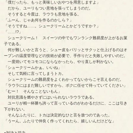
「僕だったら、もっと美味しいおやつを用意しますよ」
だから、ユーリもつい意地を張ってしまうのだ。
そうすると今度は、ラウラも意地を張る。
「ふーん、じゃあ何を作るのかしら？」
「そうですね……。シュークリームとかどうですか？」
「……!?」
シュークリーム！ スイーツの中でもワンランク難易度が上がるお菓
子である。
何が難しいかと言うと、シュー皮をパリッとサクッと仕上げるのはオ
ーブンの温度管理などの技術が必要で、手作りだと失敗しやすいのだ。
一度焼いてモコモコにならなかったら、やり直しが利かない。
「シュークリームかぁ。いいね」
そして気軽に言ってしまうトカ。
シュークリームの難易度をよくわかってないからこそ言えるのだ。
「ラウラにはまだ難しいですから、ボクに任せて待っていてください」
「むー！ そんなことないもん」
対抗意識を燃やさずにはいられないラウラである。
ユーリが精一杯勝ち誇って言っているのがわかるだけに、ここは引き
下がれない。
そんなふたりに、トカは決定的なひと言を放つのであった。
「うーん。ふたりで仲良く作ってくれたら、嬉しいんだけどな」
●対決と協力