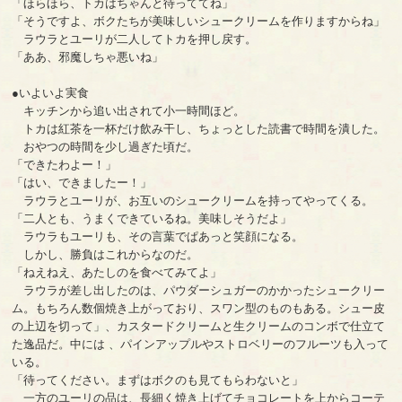
「ほらほら、トカはちゃんと待っててね」
「そうですよ、ボクたちが美味しいシュークリームを作りますからね」
ラウラとユーリが二人してトカを押し戻す。
「ああ、邪魔しちゃ悪いね」
●いよいよ実食
キッチンから追い出されて小一時間ほど。
トカは紅茶を一杯だけ飲み干し、ちょっとした読書で時間を潰した。
おやつの時間を少し過ぎた頃だ。
「できたわよー！」
「はい、できましたー！」
ラウラとユーリが、お互いのシュークリームを持ってやってくる。
「二人とも、うまくできているね。美味しそうだよ」
ラウラもユーリも、その言葉でぱあっと笑顔になる。
しかし、勝負はこれからなのだ。
「ねえねえ、あたしのを食べてみてよ」
ラウラが差し出したのは、パウダーシュガーのかかったシュークリー
ム。もちろん数個焼き上がっており、スワン型のものもある。シュー皮
の上辺を切って」、カスタードクリームと生クリームのコンボで仕立て
た逸品だ。中には 、パインアップルやストロベリーのフルーツも入って
いる。
「待ってください。まずはボクのも見てもらわないと」
一方のユーリの品は、長細く焼き上げてチョコレートを上からコーテ