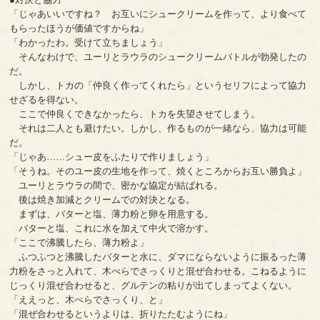
「じゃあいいですね？ お互いにシュークリームを作って、より食べて
もらったほうが価値ですからね」
「わかったわ。受けて立ちましょう」
そんなわけで、ユーリとラウラのシュークリームバトルが勃発したの
だ。
しかし、トカの「仲良く作ってくれたら」というセリフによって協力
せざるを得ない。
ここで仲良くできなかったら、トカを失望させてしまう。
それは二人とも避けたい。しかし、作るものが一緒なら、協力は可能
だ。
「じゃあ……シュー皮をふたりで作りましょう」
「そうね。そのユー皮の生地を作って、焼くところからお互い勝負よ」
ユーリとラウラの間で、密かな協定が結ばれる。
後は焼き加減とクリームでの対決となる。
まずは、バターと塩、薄力粉と卵を用意する。
バターと塩、これに水を加えて中火で溶かす。
「ここで沸騰したら、薄力粉よ」
ふつふつと沸騰したバターと水に、ダマにならないように振るった薄
力粉をさっと入れて、木べらでさっくりと混ぜ合わせる。こねるように
じっくり混ぜ合わせると、グルテンの粘りが出てしまってよくない。
「ええっと、木べらでさっくり、と」
「混ぜ合わせるというよりは、折りたたむようにね」