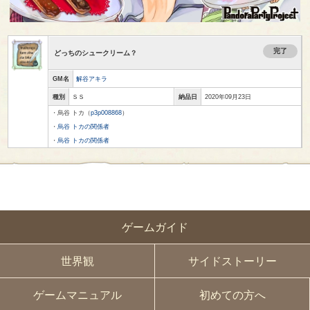
完了
どっちのシュークリーム？
GM名
解谷アキラ
種別
ＳＳ
納品日
2020年09月23日
・烏谷 トカ（
p3p008868
）
・
烏谷 トカの関係者
・
烏谷 トカの関係者
ゲームガイド
世界観
サイドストーリー
ゲームマニュアル
初めての方へ