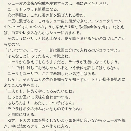
シュー皮の出来が完成を左右するのは、先に述べたとおり。
ユーリもラウラも慎重になる。
次の手順は、これに溶き卵を混ぜ入れる番だ。
一度に混ぜると、これもシュー皮に層ができない。シュークリーム
の“シュー”はキャベツのような葉が折り重なる植物全体を指す。たとえ
ば、白菜やレタスなんかもシューに含まれる。
そのようにパリッと焼き上がり、皮が膨らませるためのコツはここか
らなのだ。
「いいですか、ラウラ＿ 卵は数回に分けて入れるのがコツですよ」
「そんなこと知ってたもん。常識よね」
ユーリから教えてもらうままだと、ラウラが生徒になってしまう。
ここで妹に対してお兄ちゃんぶるという優位を許してはならない。
ユーリもユーリで、ここで牽制したい気持ちはある。
しかし、そんな二人の内心を知ってか知らずか、トカが様子を覗きに
来てこんな事を言う。
「二人とも、仲良くやってるみたいだね」
むっとお互いに視線を合わせつつも、
「もちろんよ！ あたし、いい子だもん」
「ラウラはボクの妹みたいなものですからね」
と同時に答える。
双方、トカの印章を悪くしないよう気を使い合いながらシュー皮を焼
き、中に詰めるクリームを作りに入る。