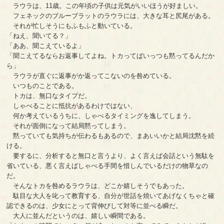
ラウラは、11歳。この年頃の子供は元気がいいほうが好ましい。
フェネックのブルーブラットのラウラには、大きな耳と尻尾がある。
それが忙しそうにもふもふと動いている。
「ねえ、聞いてる？」
「ああ、聞こえているよ」
「聞こえてるならお返事してよね。トカってばいっつも黙ってるんだか
ら」
ラウラが直ぐに返事がか返ってこないのを咎めている。
いつものことである。
トカは、無口なタイプだ。
しゃべることに抵抗があるわけではない、
何か考えているうちに、しゃべるタイミングを逸してしまう。
それが面倒になって結局黙ってしまう。
黙っていても気持ちが伝わるもあるので、まあいいかと結局沈黙を続
ける。
要するに、分析すると無口と言うより、よく言えば会話という無駄を
省いている、悪く言えばしゃべる手間を惜しんでいるだけの物草なの
だ。
そんなトカを咎めるラウラは、どこか嬉しそうでもあった。
駄目な大人を叱って教育する、自分が世話を焼いてあげなくちゃと確
認できるのは、少女にとって背伸びして対等に並べる瞬だ。
大人に並んだというのは、嬉しい瞬間である。