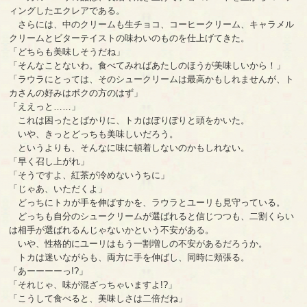
ィングしたエクレアである。
さらには、中のクリームも生チョコ、コーヒークリーム、キャラメル
クリームとビターテイストの味わいのものを仕上げてきた。
「どちらも美味しそうだね」
「そんなことないわ。食べてみればあたしのほうが美味しいから！」
「ラウラにとっては、そのシュークリームは最高かもしれませんが、ト
カさんの好みはボクの方のはず」
「ええっと……」
これは困ったとばかりに、トカはぽりぽりと頭をかいた。
いや、きっとどっちも美味しいだろう。
というよりも、そんなに味に頓着しないのかもしれない。
「早く召し上がれ」
「そうですよ、紅茶が冷めないうちに」
「じゃあ、いただくよ」
どっちにトカが手を伸ばすかを、ラウラとユーリも見守っている。
どっちも自分のシュークリームが選ばれると信じつつも、二割くらい
は相手が選ばれるんじゃないかという不安がある。
いや、性格的にユーリはもう一割増しの不安があるだろうか。
トカは迷いながらも、両方に手を伸ばし、同時に頬張る。
「あーーーーっ!?」
「それじゃ、味が混ざっちゃいますよ!?」
「こうして食べると、美味しさは二倍だね」