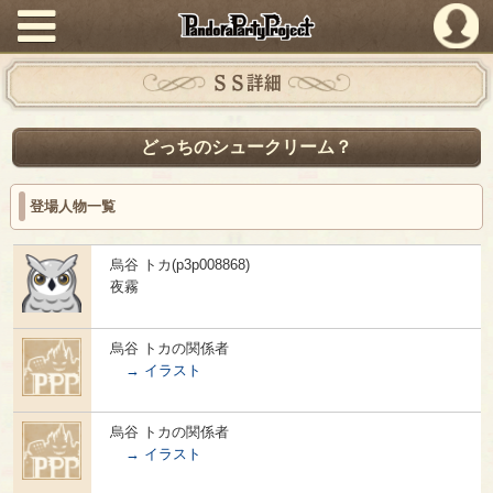
PandoraPartyProject
ＳＳ詳細
どっちのシュークリーム？
登場人物一覧
烏谷 トカ(p3p008868)
夜霧
烏谷 トカの関係者
→ イラスト
烏谷 トカの関係者
→ イラスト