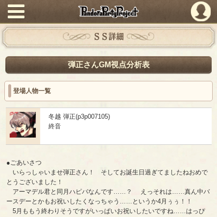
PandoraPartyProject
ＳＳ詳細
弾正さんGM視点分析表
登場人物一覧
冬越 弾正(p3p007105)
終音
●ごあいさつ
いらっしゃいませ弾正さん！ そしてお誕生日過ぎてましたねおめで
とうございました！
アーマデル君と同月ハピバなんです……？ えっそれは……真ん中バ
ースデーとかもお祝いしたくなっちゃう……というか4月ぅぅ！！
5月ももう終わりそうですがいっぱいお祝いしたいですね……はっぴ