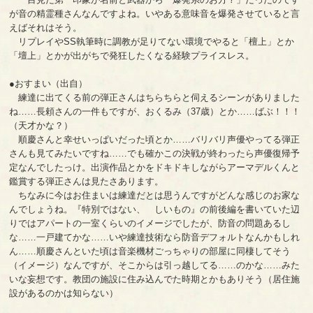
が音の精霊種さんなんですよね。いやある意味音を爆発させていると言
えばそれはそう。
リプレイやSS執筆時に調教が足りてない環境でやると「檀上」とか
「壇上」とかが出がちで発狂したくなる経験プライスレス。
●おすまい（出自）
練達に出てくる前の弾正さんはちらちらと伺えるシーンがありました
ね……長頼さんの一件もですが、おくるみ（37歳）とか……ばぶ！！！
（天才かな？）
順慶さんと幸せいっぱいだった頃とか……バリバリ声優やってる弾正
さんも見てみたいですね……でも確かこの決戦が終わったら声優復帰予
定なんでしたっけ。出演作品とかをドキドキしながらアーマデルくんと
鑑賞する弾正さんは見たさあります。
ちなみに今はお住まいは練達だとは思うんですがどんな感じのお家な
んでしょうね。『特別ではない、 しいもの』の前後編を書いていた辺
りではアパートの一室くらいのイメージでしたが、防音の問題あるし
な……一戸建てかな……いや練達技術なら防音デフォルトなんかもしれ
ん……順慶さんといた頃は音楽機材ごっちゃりの部屋に同棲してそう
（イメージ）なんですが、そこからは引っ越してる……のかな……みた
いな妄想です。教団の施設に住み込んでた時期とかもありそう（居住施
設があるのかは知らない）