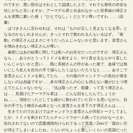
のですが、悪い部分はそれとして認識した上で、それでも善性の存在を
信じがちと言いますか。アーマデル君と出会わなかった世界線の弾正さ
んを実際に書いた後（『ひとでなし』）だとマジ尊いですわ……（語
彙）
はづきさんに言わせれば、それは『ものが正しく見えなくなる罪』と
なるのかもしれませんが。きっとそれで救われる人もいるはず。『衝
動』の弾正さんはまさにそうだったんじゃないかと思います。道雪さん
を憎みきれない弾正さんが尊い。
厳密にはあの結果に関しては私へのお任せだったのですが、弾正さん
なら……ありがとうってトドメを刺すより、やり直せるならやり直した
いんじゃないかと思い……既に長頼さんの件があった後で、血縁では無
いにしろ友人を自分の手で減らしたくはないだろうなと……。あそこで
道雪さんにトドメを刺してたら……その後のチャンドラへの告白が発生
しないのは勿論ですが……多分弾正さんの心にも消えない傷がひとつ増
えてたんじゃないかな……「仇は取ったぞ、順慶」って言う弾正さん
は……見届けたアーマデル君は……どんな顔をしたんでしょうか
ね……。演技だったとしても確かに救われていた日々を思いながら、自
分の手でもう物言わぬ体となった道雪さんを見下ろす弾正さんは……。
生きてたのでおまけではチャンドラと道雪さんが共犯トークしてまし
たが、トドメを刺されてたらチャンドラが一人残ってたのかなーとか。
告白されてないので恋愛感情向けられてるって意識／Zeroで「面白い方
さびしい
が消えてしまいましたね」くらいのちょっと
愛しい
くらいの意識だった