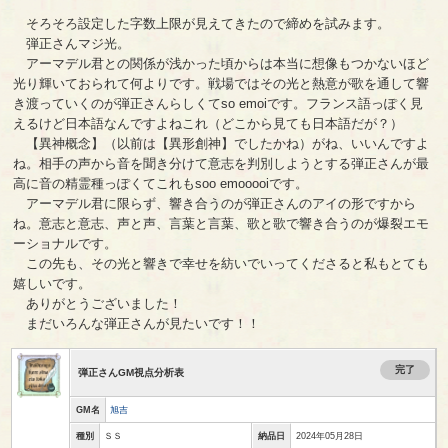
そろそろ設定した字数上限が見えてきたので締めを試みます。
弾正さんマジ光。
アーマデル君との関係が浅かった頃からは本当に想像もつかないほど
光り輝いておられて何よりです。戦場ではその光と熱意が歌を通して響
き渡っていくのが弾正さんらしくてso emoiです。フランス語っぽく見
えるけど日本語なんですよねこれ（どこから見ても日本語だが？）
【異神概念】（以前は【異形創神】でしたかね）がね、いいんですよ
ね。相手の声から音を聞き分けて意志を判別しようとする弾正さんが最
高に音の精霊種っぽくてこれもsoo emooooiです。
アーマデル君に限らず、響き合うのが弾正さんのアイの形ですから
ね。意志と意志、声と声、言葉と言葉、歌と歌で響き合うのが爆裂エモ
ーショナルです。
この先も、その光と響きで幸せを紡いでいってくださると私もとても
嬉しいです。
ありがとうございました！
まだいろんな弾正さんが見たいです！！
完了
弾正さんGM視点分析表
GM名
旭吉
種別
ＳＳ
納品日
2024年05月28日