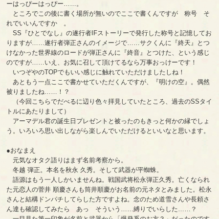
ーはっぴーはっぴー……。
ところでこの後に書く場所が無いのでここで書くんですが 称号 そ
れでいいんですか 。
SS『ひとでなし』の遂行者IFストーリーで発行した称号と記憶してお
りますが……遂行者弾正さんのイメージで……サクくんに『終天』とつ
けなかった世界線のロードが弾正さんに『終音』とつけた、という感じ
のですが……いえ、お気に召して頂けてるなら万事おっけーです！
いつぞやのTOPでもいい感じに触れていただけましたしね！
あともう一点ここで書かせていただくんですが、『明けの空』。偶然
被りましたね……！？
（今回こちらでだべるに辺り色々拝見していたところ、過去のSSタイ
トルにあたりまして）
アーマデル君の誕生日プレゼントと被ったのもきっと何かの縁でしょ
う。いろいろ思い出しながら楽しんでいただけるといいなと思います。
●おなまえ
元気なオタク語りはまず名前考察から。
冬越 弾正。本名を秋永 久秀。そして武器が平蜘蛛。
語源はもう一人しかいませんね。戦国武将松永弾正久秀。亡くなられ
た元恋人の菅井 順慶さんも筒井順慶がお名前の元ネタとみました。松永
さんと結構ドンパチしてらした方ですよね。念のため道雪さんや長頼さ
ん達も確認してみたら あっ そういう……縛りでいらした……？
一目見た第一印象が名前と武器から「爆発系のお方？」だったのです