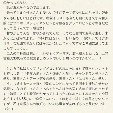
のかもしれない……。
話が逸れそうなので戻します。
曇ってしまう弾正さんも愛しいですがアーマデル君にめちゃ甘い弾正
ハオ
さんも狂おしいほど
好
です。断髪イラストも当たり前に好きですが個人
的にはプロポーズシャイネンピンとか腹巻きグラコロピンとか幸せだな
ぁって思うんです（感想文）
甘やかしてんなー甘やかされてんなーってなる空間でお茶が進む。末
永くぽかぽかであれ。『特別ではない、 しいもの 《結》』では許さ
れそうな範囲で私なりにぽかぽかにしたつもりですがご希望に沿えてま
したでしょうか。
二人の年齢差は18か……いやもうアーマデル君も成人したしな……精
霊種の30代って全然若者カウントでいいと思うのですがどう……？
ところで私はカップリング／コンビの境目を組ませて喋らせたいヘキ
を持ちし者（『冬夜の裔』さんと弾正さん然り、チャンドラと弾正さん
然り、道雪さんとアーマデル君然り、道雪さんと『はづきさん』然り。
こう、共通する一人を挟んで別のコンビになってる同士を接触させたい
気持ち）なので、＜さんさあら＞らへんはその辺も含めて楽しかったで
す（執筆にとても時間がかかってしまったのは本当にすみません）今回
あくまで1人SSなので道雪さんについてはあまり詳しくは書けないんで
すが、私は道雪さんの嫉妬も甘いのも機会があればもっと見たいです
（告白）