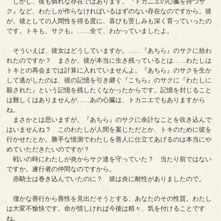
しかし、彼も憐れな存在ではあります。『トカニエの心臓を持つサ
ク』など、わたしが作らなければいるはずのない存在なのですから。彼
が、彼としての人間性を得る度に、喜びも苦しみも深く育っていったの
です。トキも、サクも。……全て、わかっていましたよ。
そういえば、彼女はどうしていますか。……『あちら』のサクに拾わ
れたのですか？ まさか、彼が本当に生き残っているとは……わたしは
トキとの再会までは計算に入れていませんよ。『あちら』のサクを生か
して逃がしたのは、彼の記憶を引き継ぐ『こちら』のサクに『わたしに
殺された』という記憶を残したくなかったからです。記憶を封じること
は難しくはありませんが……あの心臓は、トカニエでもありますから
ね。
まさかとは思いますが。『あちら』のサクに余計なことを吹き込んで
はいませんね？ このわたしが人間を案じただとか、トキのために彼を
行かせたとか。勝手な憶測でわたしを善人に仕立てあげるのは本当にや
めていただきたいのですが？
戦いの時にわたしが炎からサク達を守っていた？ 当たり前ではない
ですか。遂行者の仲間なのですから。
赤騎士は巻き込んでいたのに？ 彼は炎に耐性がありましたので。
僅かな善行から善性を見出だそうとする、あなたのその性質。わたし
は大変不愉快です。命が惜しければ今後は精々、気を付けることです
ね。