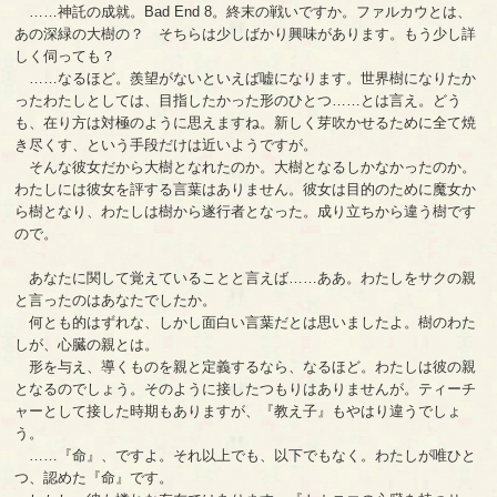
……神託の成就。Bad End 8。終末の戦いですか。ファルカウとは、
あの深緑の大樹の？ そちらは少しばかり興味があります。もう少し詳
しく伺っても？
……なるほど。羨望がないといえば嘘になります。世界樹になりたか
ったわたしとしては、目指したかった形のひとつ……とは言え。どう
も、在り方は対極のように思えますね。新しく芽吹かせるために全て焼
き尽くす、という手段だけは近いようですが。
そんな彼女だから大樹となれたのか。大樹となるしかなかったのか。
わたしには彼女を評する言葉はありません。彼女は目的のために魔女か
ら樹となり、わたしは樹から遂行者となった。成り立ちから違う樹です
ので。
あなたに関して覚えていることと言えば……ああ。わたしをサクの親
と言ったのはあなたでしたか。
何とも的はずれな、しかし面白い言葉だとは思いましたよ。樹のわた
しが、心臓の親とは。
形を与え、導くものを親と定義するなら、なるほど。わたしは彼の親
となるのでしょう。そのように接したつもりはありませんが。ティーチ
ャーとして接した時期もありますが、『教え子』もやはり違うでしょ
う。
……『命』、ですよ。それ以上でも、以下でもなく。わたしが唯ひと
つ、認めた『命』です。