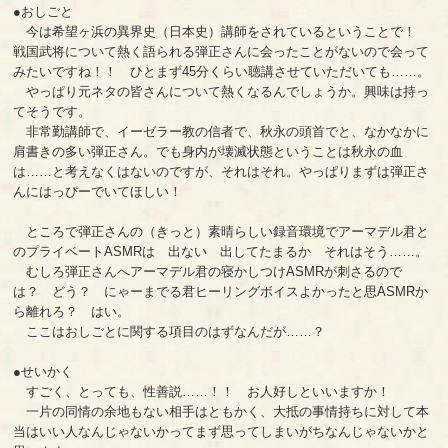
●おしごと
今は希望ヶ浜の異界史（日本史）講師をされているということで！
戦国武将について熱く語られる弾正さんに会ったことがないので会って
みたいですね！！ ひとまず45分くらい聴講させていただいても……。
やっぱり元ネタの皆さんについて熱くなるんでしょうか。興味は持っ
てそうです。
非常勤講師で、イーゼラー教の信者で、秋永の頭首でと、なかなかに
肩書きの多い弾正さん。でも身内が壊滅状態ということは秋永の血
は……と考えなくはないのですが、それはそれ。やっぱりまずは弾正さ
んにはっぴーでいてほしい！
ところで弾正さんの（きっと）素晴らしい録音環境でアーマデル君と
のプライベートASMRは 出ない 出してたまるか それはそう……。
むしろ弾正さんへアーマデル君の寝かしつけASMRが刺さるので
は？ どう？ にゃーまでる君ヒーリングボイスよかったと思ASMRか
ら離れろ？ はい。
ここはおしごとに関する項目のはずなんだが……？
●せいかく
すごく、とっても、性善説……！！ お人好しといいますか！
一片の同情の余地もない相手はともかく、大抵の事情持ちに対して本
当はいい人なんじゃないかってまず思ってしまいがちなんじゃないかと