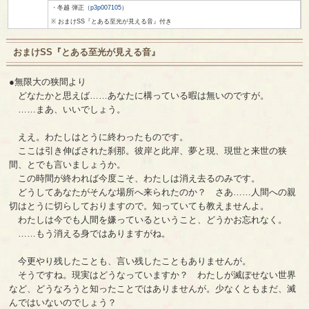
・冬越 弾正（
p3p007105
）
※ おまけSS『とある至光が見える音』付き
おまけSS『とある至光が見える音』
●無限大の狭間より
どなたかと思えば……あなたに構っている暇は無いのですが。
……まあ、いいでしょう。
ええ。わたしはとうに終わったものです。
ここは引き伸ばされた刹那。彼岸と此岸、夢と現、現世と来世の狭
間、とでも言いましょうか。
この時間が終われば今度こそ、わたしは消え去るのみです。
どうしてあなたがそんな場所へ来られたのか？ さあ……人間への親
切はとうに切らしておりますので。知っていても教えませんよ。
わたしは今でも人間を嫌っているということ、どうかお忘れなく。
……もう消える身ではありますがね。
今更やり残したことも、言い残したこともありませんが。
そうですね。現実はどうなっていますか？ わたしが滅ぼせない世界
など、どうなろうと知ったことではありませんが。少なくともまだ、滅
んではいないのでしょう？