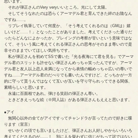
思います。
それが弾正さんのVery veryいいところ。光にして太陽。
そしてそうなれたのは恐らくアーマデル君と育んできた絆のお陰なん
ですね……。
リプレイ執筆していて何度か、「そう考えてくれるのは（GMは）嬉
しいけど……！」となったことがありました。考えてくださった通りだ
ったらどんなによかったか。プレイングの考察が甘いという意味ではな
くて、そういう風に考えてくれる弾正さんの思考がそのまま尊いので是
非そのままでいてほしい気持ちです。
私が弾正さんを初めてSSで書いた『光る夜海にて君を見る』でアーマ
デル君のスリットも許せない弾正さんめっちゃ笑ったんですが、アーマ
デル君と友人以上恋人未満になってから表情の幅めっちゃ広いの尊いで
すね……アーマデル君のだべりでも書いたんですけど、どっちかが一方
的に守って貰うんではなくて互いが互いを守り守られってできる関係、
素晴らしいと思います。
永遠に百面相であれ。弾ける笑顔の弾正さん尊い。
ときどきえっちな絵（※同人誌）がある弾正さんもええと思います。
●アイ
無関心以外の全てがアイですってチャンドラが言ってたので好きに喋
ります（宣言）
せいかくの項でも言いましたけど、弾正さんお人好しやからいろいろ
考えてくださるのが……！ 別に人を疑わずに信じがちって訳ではない