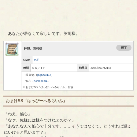
あなたが居なくて寂しいです、英司様。
完了
拝啓、英司様
GM名
壱花
種別
ＳＳ／ＩＦ
納品日
2024年03月21日
・耀 澄恋（
p3p009412
）
・焔心（
p3n000304
）
※ おまけSS『はっぴーへるらいふ』付き
おまけSS『はっぴーへるらいふ』
「ねえ、焔心」
「なァ、俺様には様をつけねェのか？」
「あなたなんて焔心で十分です。……そうではなくて。どうすれば迎え
にいけると思います？」