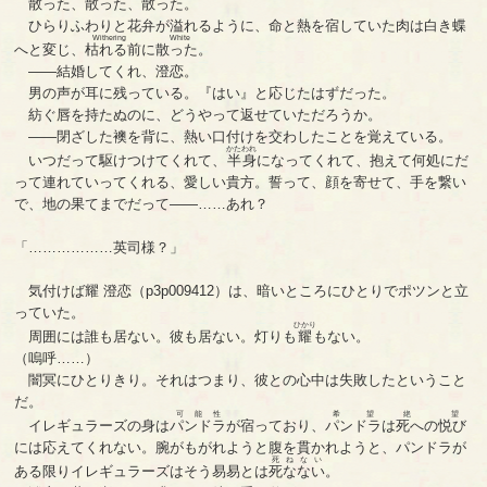
散った、散った、散った。
ひらりふわりと花弁が溢れるように、命と熱を宿していた肉は白き蝶
Withering White
へと変じ、
枯れる前に散った
。
――結婚してくれ、澄恋。
男の声が耳に残っている。『はい』と応じたはずだった。
紡ぐ唇を持たぬのに、どうやって返せていただろうか。
――閉ざした襖を背に、熱い口付けを交わしたことを覚えている。
かたわれ
いつだって駆けつけてくれて、
半身
になってくれて、抱えて何処にだ
って連れていってくれる、愛しい貴方。誓って、顔を寄せて、手を繋い
で、地の果てまでだって――……あれ？
「………………英司様？」
気付けば耀 澄恋（p3p009412）は、暗いところにひとりでポツンと立
っていた。
ひかり
周囲には誰も居ない。彼も居ない。灯りも
耀
もない。
（嗚呼……）
闇冥にひとりきり。それはつまり、彼との心中は失敗したということ
だ。
可能性
希望
絶望
イレギュラーズの身は
パンドラ
が宿っており、
パンドラ
は
死への悦び
には応えてくれない。腕がもがれようと腹を貫かれようと、パンドラが
死ねない
ある限りイレギュラーズはそう易易とは
死なない
。