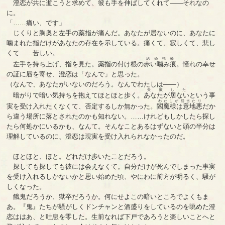
澄恋が共に逝こうと求めて、彼も手を伸ばしてくれて――それなの
に。
「……痛い、です」
じくりと胸奥と左手の薬指が痛んだ。あなたが居ないのに、あなたに
噛まれた指だけがあなたの存在を示している。痛くて、寂しくて、悲し
くて……苦しい。
結婚指輪
左手を持ち上げ、指を見た。薬指の付け根の
赤い噛み痕
。憧れの幸せ
の証に唇を寄せ、澄恋は「なんで」と思った。
（なんで、あなたがいないのだろう。なんでわたしは――）
失敗した
暗がりで暗い気持ちを抱えてほとほと歩く。
あなたが居ない
という事
わたしが罰当たり
実を受け入れたくなくて、否定するしか無かった。
閻魔様は意地悪
だか
ら違う場所に落とされたのかも知れない。……けれどもしかしたら探し
たら何処かにいるかも、なんて。そんなことあるはずないと頭の半分は
理解しているのに、澄恋は現実を受け入れられなかったのだ。
ほとほと、ほと。どれだけ歩いたことだろう。
探しても探しても彼には会えなくて。自分だけが死んでしまった事実
を受け入れるしかないかと思い始めた頃、やにわに前方が明るく、騒が
しくなった。
餓鬼だろうか、獄卒だろうか。何にせよこの暗いところでよくもま
あ。『鬼』たちが騒がしくドンチャンと酒盛りをしているのを眺めた澄
恋ははあ、と吐息を零した。生前なれば下戸であろうと楽しいことへと