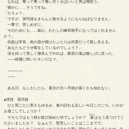
なれば、奪って奪って奪い尽くせばいいと男は嘲笑う。
「確かに……そうですね」
「だろォ？」
「ですが、英司様をきちんと殺せるようにならねばなりません」
一撃で、苦しめずに。
「そのためにも……焔心、わたしの練習相手になってはくれません
か？」
此処は常世。肉の器が熔けたふたりは何度だって殺し合える。
「あなたもどうせ暇をしているのでしょう？」
涙を拭って美しく微笑んでやれば、眼前の鬼は愉しげに笑った。
――綺麗に咲いたモンだなァ。
――――
――
ある日、もしかしたら、寡夫の元へ手紙が届くかも知れない。
●拝啓 英司様
ひと雨ごとに寒さもゆるみ、春の訪れも近しい今日このごろ。いかが
お過ごしでしょうか？
わたし
そちらではもう桜が綻び始めた頃でしょうか？
菫
はもう見つけてく
ださいましたか？ なぁんて、堅苦しいことはここまでで。
わたしとしたことがうっかりあなたを殺し損ねてしまいましたが、あ