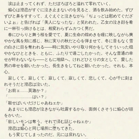
涙は止まってくれず、ただぼろぼろと溢れて零れていく。
焔心は澄恋がすぐに泣き止まないのを見ると、酒を飲み始めた。ずび
ずびと鼻をすすって、えぐえぐと泣きながら「ぢょっどは慰めてぐだざ
いよぉ」と告げれば「美人になったな」と笑われた。乙女の泣き顔を肴
に一杯引っ掛けるとは、相変わらずムカつく男だ。
春にひらりと舞う桜を愛でて、夏に生命の煌めきを瞳に映しながら爽
やかな風を頬に感じ、秋に実りの秋だと心を弾ませて、冬に音もなく雪
の白さに目を奪われる――時に気安いやり取り何かをしてそういった穏
やかなひとときを、ともに、ふたりで過ごしたかった。そんな普通の幸
せが叶わないなら――ともに地獄へ。けれどひとりの女として、愛した
男の幸せを願いたかった。長生きをしてねと願いたかった。それも、本
心。
寂しくて。寂しくて、寂しくて、寂しくて、悲しくて。心が千に刻ま
れそうだと澄恋は泣いた。
「お前ェ……莫迦か？」
「………………はい？」
「殺せばいいだけじゃあねェか」
あまりにも澄恋が泣きながら吐露するから、面倒くさそうに焔心が頭
をかいた。
「欲しいモンは奪う。それで済む話じゃねェか」
魔種で鬼
澄恋は
焔心と同じ場所に堕ちてきた
。
もう変じてしまったのだ。元には戻れない。