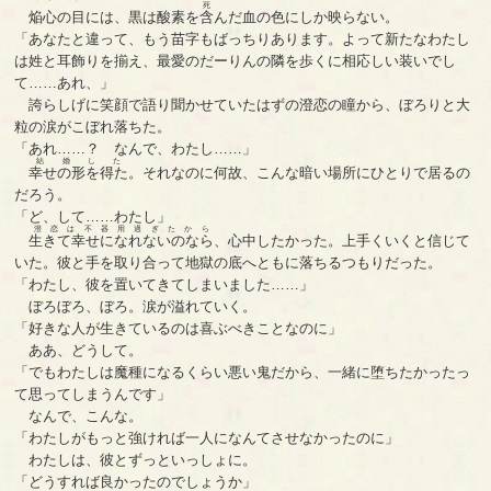
死
焔心の目には、黒は
酸素を含んだ血
の色にしか映らない。
「あなたと違って、もう苗字もばっちりあります。よって新たなわたし
は姓と耳飾りを揃え、最愛のだーりんの隣を歩くに相応しい装いでし
て……あれ、」
誇らしげに笑顔で語り聞かせていたはずの澄恋の瞳から、ぼろりと大
粒の涙がこぼれ落ちた。
「あれ……？ なんで、わたし……」
結婚した
幸せの形を得た
。それなのに何故、こんな暗い場所にひとりで居るの
だろう。
「ど、して……わたし」
澄恋は不器用過ぎたから
生きて幸せになれないのなら
、心中したかった。上手くいくと信じて
いた。彼と手を取り合って地獄の底へともに落ちるつもりだった。
「わたし、彼を置いてきてしまいました……」
ぼろぼろ、ぼろ。涙が溢れていく。
「好きな人が生きているのは喜ぶべきことなのに」
ああ、どうして。
「でもわたしは魔種になるくらい悪い鬼だから、一緒に堕ちたかったっ
て思ってしまうんです」
なんで、こんな。
「わたしがもっと強ければ一人になんてさせなかったのに」
わたしは、彼とずっといっしょに。
「どうすれば良かったのでしょうか」