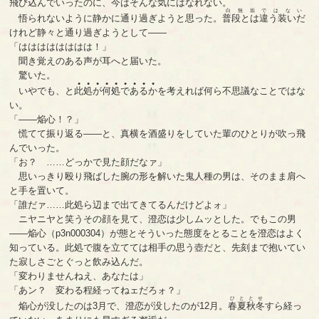
飛び込んでいったのに、今はそんな気にはなれない。
白無垢ではない
悟られないように静かに通り過ぎようと思った。
普段とは違う装いだ
けれど静々と通り過ぎようとして――
「はははははははは！」
聞き覚えのある声が耳へと届いた。
驚いた。
●
●
●
●
●
●
●
●
●
いやでも、と
此
処
が
何
処
で
あ
る
か
を考えれば何ら不思議なことではな
い。
「――焔心！？」
慌てて振り返る――と、真横を酒盛りをしていた輩のひとりが吹っ飛
んでいった。
「お？ ……どっかで見た顔だなァ」
思いっきり殴り飛ばした腕の形を解いた鬼人種の男は、そのまま肩へ
と手を置いて。
「誰だァ……此処ら辺まで出てきてるんだけどよォ」
ニヤニヤと笑うその顔を見て、澄恋は少しムッとした。でもこの男
――焔心（p3n000304）が態とそういった態度をとることを澄恋はよく
知っている。此処で腹を立てては相手の思う壺だと、先刻まで抱いてい
た寂しさごとぐっと飲み込んだ。
「変わりませんねえ、あなたは」
「あン？ 変わる程経ってねェだろォ？」
ひととせ
焔心が没したのは3月で、澄恋が没したのが12月。
春夏秋冬
すら経っ