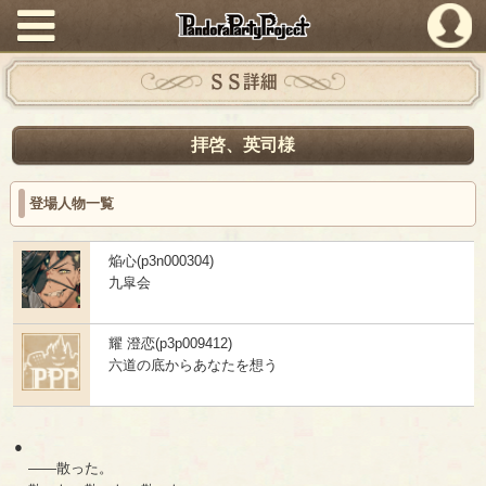
PandoraPartyProject
ＳＳ詳細
拝啓、英司様
登場人物一覧
焔心(p3n000304)
九皐会
耀 澄恋(p3p009412)
六道の底からあなたを想う
●
――散った。