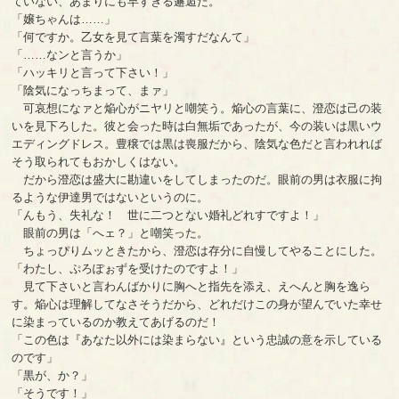
ていない、あまりにも早すぎる邂逅だ。
「嬢ちゃんは……」
「何ですか。乙女を見て言葉を濁すだなんて」
「……なンと言うか」
「ハッキリと言って下さい！」
「陰気になっちまって、まァ」
可哀想になァと焔心がニヤリと嘲笑う。焔心の言葉に、澄恋は己の装
いを見下ろした。彼と会った時は白無垢であったが、今の装いは黒いウ
エディングドレス。豊穣では黒は喪服だから、陰気な色だと言われれば
そう取られてもおかしくはない。
だから澄恋は盛大に勘違いをしてしまったのだ。眼前の男は衣服に拘
るような伊達男ではないというのに。
「んもう、失礼な！ 世に二つとない婚礼どれすですよ！」
眼前の男は「へェ？」と嘲笑った。
ちょっぴりムッときたから、澄恋は存分に自慢してやることにした。
「わたし、ぷろぽぉずを受けたのですよ！」
見て下さいと言わんばかりに胸へと指先を添え、えへんと胸を逸ら
す。焔心は理解してなさそうだから、どれだけこの身が望んでいた幸せ
に染まっているのか教えてあげるのだ！
「この色は『あなた以外には染まらない』という忠誠の意を示している
のです」
「黒が、か？」
「そうです！」