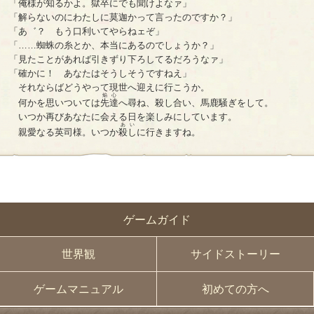
「俺様が知るかよ。獄卒にでも聞けよなァ」
「解らないのにわたしに莫迦かって言ったのですか？」
「あ゛？ もう口利いてやらねェぞ」
「……蜘蛛の糸とか、本当にあるのでしょうか？」
「見たことがあれば引きずり下ろしてるだろうなァ」
「確かに！ あなたはそうしそうですねえ」
それならばどうやって現世へ迎えに行こうか。
焔心
何かを思いついては
先達
へ尋ね、殺し合い、馬鹿騒ぎをして。
いつか再びあなたに会える日を楽しみにしています。
あい
親愛なる英司様。いつか
殺し
に行きますね。
ゲームガイド
世界観
サイドストーリー
ゲームマニュアル
初めての方へ