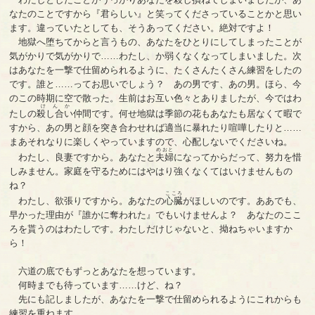
なたのことですから『君らしい』と笑ってくださっていることかと思い
ます。違っていたとしても、そうあってください。絶対ですよ！
地獄へ堕ちてからと言うもの、あなたをひとりにしてしまったことが
気がかりで気がかりで……わたし、か弱くなくなってしまいました。次
はあなたを一撃で仕留められるように、たくさんたくさん練習をしたの
です。誰と……ってお思いでしょう？ あの男です、あの男。ほら、今
のこの時期に空で散った。生前はお互い色々とありましたが、今ではわ
けんか
たしの
殺し合い
仲間です。何せ地獄は季節の花もあなたも居なくて暇で
すから、あの男と顔を突き合わせれば適当に暴れたり喧嘩したりと……
まあそれなりに楽しくやっていますので、心配しないでくださいね。
めおと
わたし、良妻ですから。あなたと
夫婦
になってからだって、努力を惜
しみません。家庭を守るためにはやはり強くなくてはいけませんもの
ね？
こころ
わたし、欲張りですから。あなたの
心臓
がほしいのです。ああでも、
早かった理由が『誰かに奪われた』でもいけませんよ？ あなたのここ
ろを貰うのはわたしです。わたしだけじゃないと、拗ねちゃいますか
ら！
六道の底でもずっとあなたを想っています。
何時までも待っています……けど、ね？
先にも記しましたが、あなたを一撃で仕留められるようにこれからも
練習を重ねます。