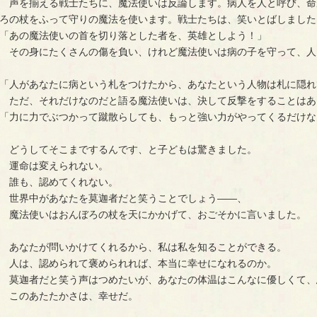
　声を揃える戦士たちに、魔法使いは反論します。病人を人と呼び、命
ろの杖をふって守りの魔法を使います。戦士たちは、笑いとばしました
「あの魔法使いの首を切り落とした者を、英雄としよう！」
　その身にたくさんの傷を負い、けれど魔法使いは病の子を守って、人
「人があなたに病という札をつけたから、あなたという人物は札に隠れ
　ただ、それだけなのだと語る魔法使いは、決して反撃をすることはあ
「力に力でぶつかって蹴散らしても、もっと強い力がやってくるだけな
　どうしてそこまでするんです、と子どもは驚きました。
　運命は変えられない。
　誰も、認めてくれない。
　世界中があなたを莫迦者だと笑うことでしょう――、
　魔法使いはおんぼろの杖を天にかかげて、おごそかに言いました。
　あなたが問いかけてくれるから、私は私を知ることができる。
　人は、認められて褒められれば、本当に幸せになれるのか。
　莫迦者だと笑う声はつめたいが、あなたの体温はこんなに優しくて、
　このあたたかさは、幸せだ。