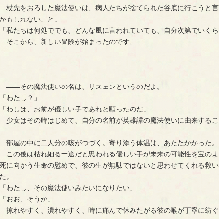
　杖先をおろした魔法使いは、病人たちが捨てられた谷底に行こうと言
かもしれない、と。
「私たちは何処ででも、どんな風に言われていても、自分次第でいくら
　そこから、新しい冒険が始まったのです。
　――その魔法使いの名は、リスェンというのだよ。
「わたし？」
「わしは、お前が優しい子であれと願ったのだ」
　少女はその時はじめて、自分の名前が英雄譚の魔法使いに由来するこ
　部屋の中に二人分の咳がつづく。寄り添う体温は、あたたかかった。
　この後は枯れ細る一途だと思われる優しい手が未来の可能性を宝のよ
死に向かう生命の慰めで、彼の生が無駄ではないと思わせてくれる救い
た。
「わたし、その魔法使いみたいになりたい」
「おお、そうか」
　掠れやすく、潰れやすく、時に痛んで休みたがる彼の喉が丁寧に紡ぐ