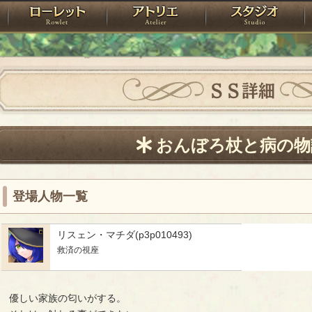
神殿
ローレット
アトリエ
raPartyProject
ＳＳ詳細
おんぼろ杖と病の物
登場人物一覧
リスェン・マチダ(p3p010493)
救済の視座
　優しい家族の匂いがする。