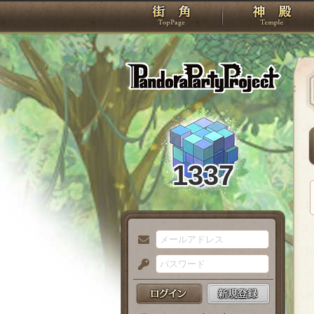
TOP
Pando
1337
メ
ー
パ
ル
ス