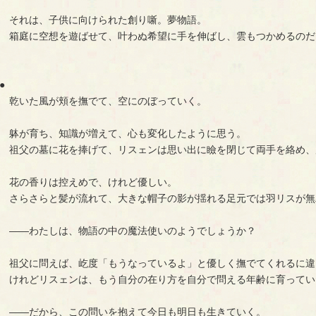
　それは、子供に向けられた創り噺。夢物語。
　箱庭に空想を遊ばせて、叶わぬ希望に手を伸ばし、雲もつかめるのだ
●
　乾いた風が頬を撫でて、空にのぼっていく。
　躰が育ち、知識が増えて、心も変化したように思う。
　祖父の墓に花を捧げて、リスェンは思い出に瞼を閉じて両手を絡め、
　花の香りは控えめで、けれど優しい。
　さらさらと髪が流れて、大きな帽子の影が揺れる足元では羽リスが無
　――わたしは、物語の中の魔法使いのようでしょうか？
　祖父に問えば、屹度「もうなっているよ」と優しく撫でてくれるに違
　けれどリスェンは、もう自分の在り方を自分で問える年齢に育ってい
　――だから、この問いを抱えて今日も明日も生きていく。