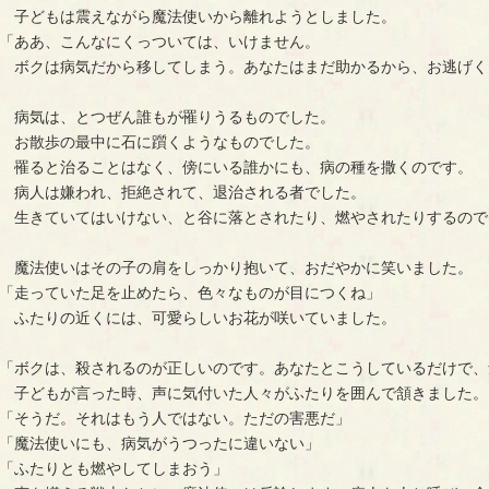
　子どもは震えながら魔法使いから離れようとしました。
「ああ、こんなにくっついては、いけません。
　ボクは病気だから移してしまう。あなたはまだ助かるから、お逃げく
　病気は、とつぜん誰もが罹りうるものでした。
　お散歩の最中に石に躓くようなものでした。
　罹ると治ることはなく、傍にいる誰かにも、病の種を撒くのです。
　病人は嫌われ、拒絶されて、退治される者でした。
　生きていてはいけない、と谷に落とされたり、燃やされたりするので
　魔法使いはその子の肩をしっかり抱いて、おだやかに笑いました。
「走っていた足を止めたら、色々なものが目につくね」
　ふたりの近くには、可愛らしいお花が咲いていました。
「ボクは、殺されるのが正しいのです。あなたとこうしているだけで、
　子どもが言った時、声に気付いた人々がふたりを囲んで頷きました。
「そうだ。それはもう人ではない。ただの害悪だ」
「魔法使いにも、病気がうつったに違いない」
「ふたりとも燃やしてしまおう」