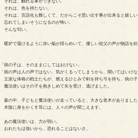
　それは、触れる事ができない。
　それは、色を持たない。
　それは、言語化も難しくて、だからこそ思い出す事が出来ると嬉しい
　忘れてしまいそうになるのが怖い。
　そんな匂い。
　暖炉で蕩けるように赤い焔が揺らめいて、優しい祖父の声が物語を紡
「病の子は、そのままにしてはおけない」
「病の声は人の声ではない。気がくるってしまうから、聞いてはいけな
　立派な体格の戦士たちが、燃えるひとみで剣を持ち弓を持ち、病の子
　魔法使いはその子を抱きしめて矢を受け、逃げました。
　森の中、子どもと魔法使いが走っていると、大きな老木がありました
　木陰に身をかくす耳には、人々の声が聞こえます。
　あの魔法使いは、力が弱い。
　おれたちは強いから、恐れることはないさ。