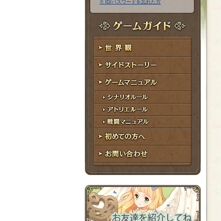
※ ID/パスワードを忘れた方
ア
ワ
ド
ー
レ
ド
ゲームガイド
ス
世界観
サイドストーリー
ゲームマニュアル
シナリオルール
アトリエルール
戦闘マニュアル
初めての方へ
お問い合わせ