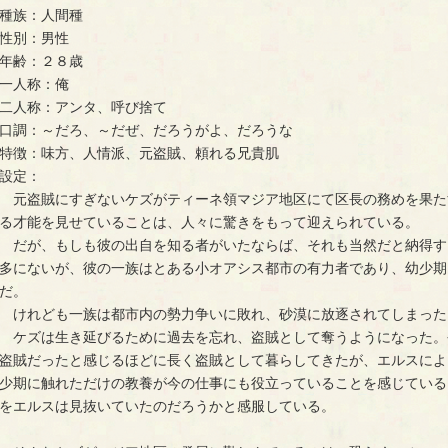
種族：人間種
性別：男性
年齢：２８歳
一人称：俺
二人称：アンタ、呼び捨て
口調：～だろ、～だぜ、だろうがよ、だろうな
特徴：味方、人情派、元盗賊、頼れる兄貴肌
設定：
　元盗賊にすぎないケズがティーネ領マジア地区にて区長の務めを果た
る才能を見せていることは、人々に驚きをもって迎えられている。
　だが、もしも彼の出自を知る者がいたならば、それも当然だと納得す
多にないが、彼の一族はとある小オアシス都市の有力者であり、幼少期
だ。
　けれども一族は都市内の勢力争いに敗れ、砂漠に放逐されてしまった
　ケズは生き延びるために過去を忘れ、盗賊として奪うようになった。
盗賊だったと感じるほどに長く盗賊として暮らしてきたが、エルスによ
少期に触れただけの教養が今の仕事にも役立っていることを感じている
をエルスは見抜いていたのだろうかと感服している。