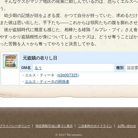
　そんなケズがマジア地区の発展に勤しんでいるのは、恐らくエルスへ
う。
　幼少期の記憶が頭をよぎる度、かつて自分が持っていた、求めるだけ
また彼は思い出した。手下たち――これからは領民たちの腹を膨れさせ
　彼が盗賊時代に幾度も感じた、相棒たる雄鶏『ルプレ・プイ』さえ食
やすっかり盗賊根性が身についてしまったケズは、どうせ奪うことばか
った苦難を人々から奪ってやろうと決意してやる。
元盗賊の在りし日
GM名
るう
種別
設定
・エルス・ティーネ（
p3p007325
）
・
エルス・ティーネの関係者
プライバシーポリシー
特定商取引法に基づく表示
二次創作のガイドライン
お問い合わせ
© 2017 Re:version.