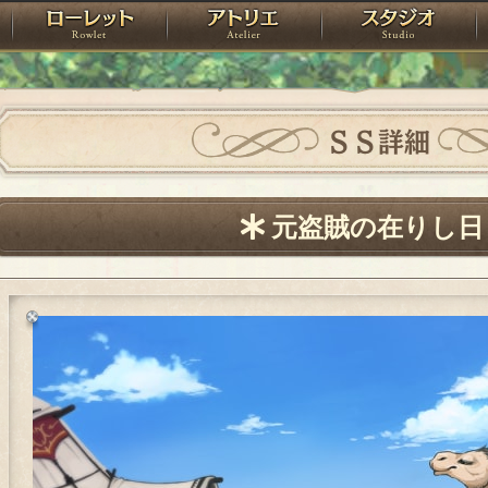
神殿
ローレット
アトリエ
raPartyProject
ＳＳ詳細
元盗賊の在りし日