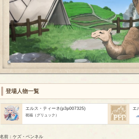
登場人物一覧
エルス・ティーネ(p3p007325)
エ
祝福（グリュック）
名前：ケズ・ベンネル