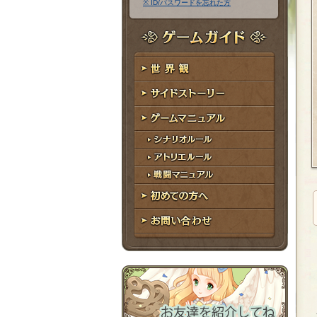
※ ID/パスワードを忘れた方
ア
ワ
ド
ー
レ
ド
ゲームガイド
ス
世界観
サイドストーリー
ゲームマニュアル
シナリオルール
アトリエルール
戦闘マニュアル
初めての方へ
お問い合わせ