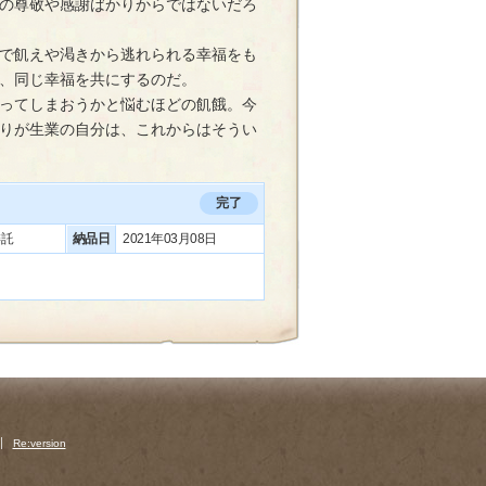
の尊敬や感謝ばかりからではないだろ
で飢えや渇きから逃れられる幸福をも
、同じ幸福を共にするのだ。
ってしまおうかと悩むほどの飢餓。今
りが生業の自分は、これからはそうい
完了
委託
納品日
2021年03月08日
Re:version