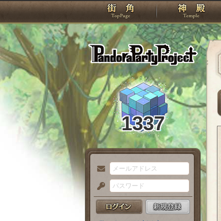
TOP
Pando
1337
メ
ー
パ
ル
ス