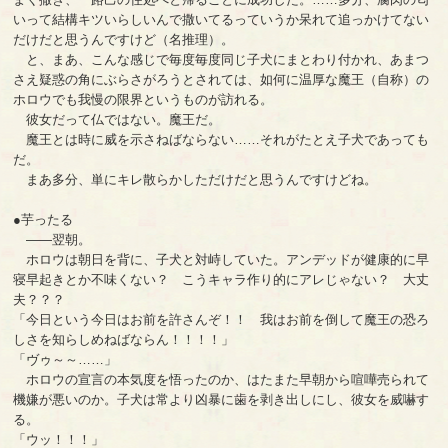
いって結構キツいらしいんで撒いてるっていうか呆れて追っかけてない
だけだと思うんですけど（名推理）。
と、まあ、こんな感じで毎度毎度同じ子犬にまとわり付かれ、あまつ
さえ疑惑の角にぶらさがろうとされては、如何に温厚な魔王（自称）の
ホロウでも我慢の限界というものが訪れる。
彼女だって仏ではない。魔王だ。
魔王とは時に威を示さねばならない……それがたとえ子犬であっても
だ。
まあ多分、単にキレ散らかしただけだと思うんですけどね。
●芋ったる
――翌朝。
ホロウは朝日を背に、子犬と対峙していた。アンデッドが健康的に早
寝早起きとか不味くない？ こうキャラ作り的にアレじゃない？ 大丈
夫？？？
「今日という今日はお前を許さんぞ！！ 我はお前を倒して魔王の恐ろ
しさを知らしめねばならん！！！！」
「ヴゥ～～……」
ホロウの宣言の本気度を悟ったのか、はたまた早朝から喧嘩売られて
機嫌が悪いのか。子犬は常より凶暴に歯を剥き出しにし、彼女を威嚇す
る。
「ウッ！！！」