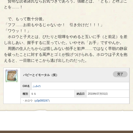
賢明な読者諸氏ならお気づきであろう。強敵とは、「とも」と呼ぶこ
とを……！
で、もって数十分後。
「フフ……お前もやるじゃないか！ 引き分けだ！！！」
「ワウッ！！」
ホロウと子犬とは、ぴたりと喧嘩をやめると互いに手（と前足）を差
し出しあい、握手するに至っていた。いやそれ「お手」ですやんか。
周囲の住人たちからは惜しみない拍手と歓声……ではなく早朝の静寂
を破ったことに対する罵声とゴミが投げつけられる。ホロウは子犬を抱
えると、一目散にそこから逃げ出したのだった。
完了
パピーとイモータル（笑）
GM名
ふみの
種別
ＳＳ
納品日
2019年07月01日
・ホロウ（
p3p000247
）