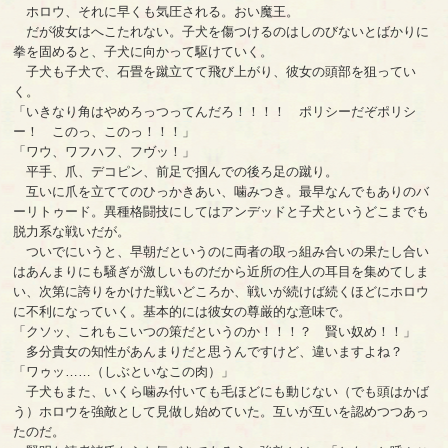
ホロウ、それに早くも気圧される。おい魔王。
だが彼女はへこたれない。子犬を傷つけるのはしのびないとばかりに
拳を固めると、子犬に向かって駆けていく。
子犬も子犬で、石畳を蹴立てて飛び上がり、彼女の頭部を狙ってい
く。
「いきなり角はやめろっつってんだろ！！！！ ポリシーだぞポリシ
ー！ このっ、このっ！！！」
「ワウ、ワフハフ、フヴッ！」
平手、爪、デコピン、前足で掴んでの後ろ足の蹴り。
互いに爪を立ててのひっかきあい、噛みつき。最早なんでもありのバ
ーリトゥード。異種格闘技にしてはアンデッドと子犬というどこまでも
脱力系な戦いだが。
ついでにいうと、早朝だというのに両者の取っ組み合いの果たし合い
はあんまりにも騒ぎが激しいものだから近所の住人の耳目を集めてしま
い、次第に誇りをかけた戦いどころか、戦いが続けば続くほどにホロウ
に不利になっていく。基本的には彼女の尊厳的な意味で。
「クソッ、これもこいつの策だというのか！！！？ 賢い奴め！！」
多分貴女の知性があんまりだと思うんですけど、違いますよね？
「ワゥッ……（しぶといなこの肉）」
子犬もまた、いくら噛み付いても毛ほどにも動じない（でも頭はかば
う）ホロウを強敵として見做し始めていた。互いが互いを認めつつあっ
たのだ。