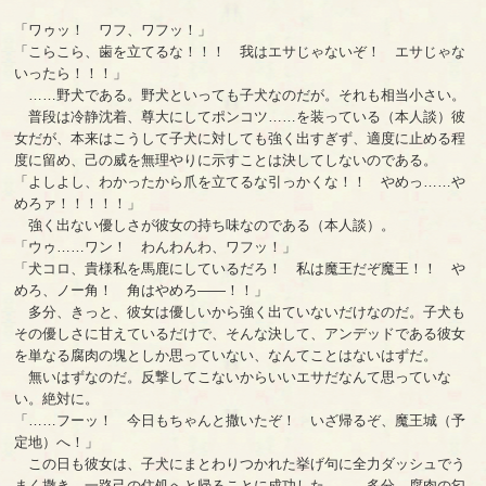
「ワゥッ！ ワフ、ワフッ！」
「こらこら、歯を立てるな！！！ 我はエサじゃないぞ！ エサじゃな
いったら！！！」
……野犬である。野犬といっても子犬なのだが。それも相当小さい。
普段は冷静沈着、尊大にしてポンコツ……を装っている（本人談）彼
女だが、本来はこうして子犬に対しても強く出すぎず、適度に止める程
度に留め、己の威を無理やりに示すことは決してしないのである。
「よしよし、わかったから爪を立てるな引っかくな！！ やめっ……や
めろァ！！！！！」
強く出ない優しさが彼女の持ち味なのである（本人談）。
「ウゥ……ワン！ わんわんわ、ワフッ！」
「犬コロ、貴様私を馬鹿にしているだろ！ 私は魔王だぞ魔王！！ や
めろ、ノー角！ 角はやめろ――！！」
多分、きっと、彼女は優しいから強く出ていないだけなのだ。子犬も
その優しさに甘えているだけで、そんな決して、アンデッドである彼女
を単なる腐肉の塊としか思っていない、なんてことはないはずだ。
無いはずなのだ。反撃してこないからいいエサだなんて思っていな
い。絶対に。
「……フーッ！ 今日もちゃんと撒いたぞ！ いざ帰るぞ、魔王城（予
定地）へ！」
この日も彼女は、子犬にまとわりつかれた挙げ句に全力ダッシュでう
まく撒き、一路己の住処へと帰ることに成功した。……多分、腐肉の匂