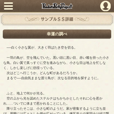
PandoraPartyProject
サンプルＳＳ詳細
幸運の調べ
──白く小さな翼が、大きく羽ばたき空を切る。
一羽の鳥が、空を飛んでいた。黒い頭に黒い目、赤い嘴を持った小さ
な鳥。白い翼で真っすぐに空を進みながら、小さな目は地上を忙しな
く、しかし楽しげに彷徨っている。
次はどこへ行こうか、どんな町があるだろうか。
まるで──自由気ままな渡り鳥が、次なる目的地を探すように。
ふと、地上で何かが光る。
空の上から光を認めたステルナはちかちかとしたそれに心を惹か
れ……ついでに体まで惹かれることにした。
降り立ったそこは、小さな町のようだ。家が密集するように立ち並
び、周囲には広々とした畑が広がっている。煉瓦造りの家同士は紐で繋