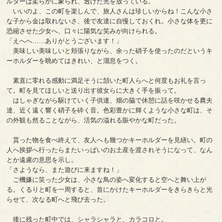
ルダーは柔らかに象られ、透けた光を放っている。
いいのよ、この町を楽しんで、旅人さんは珍しいからね！こんな小さ
な子から金は取れないさ、後で友達に自慢しておくれ。小さな体を更に
恐縮させた少女へ、口々に陽気な笑みが向けられる。
「えへへ……ありがとうございます！」
美味しい美味しいと頬張りながら、余った硝子を使ったのだというキ
ーホルダーを眺めてはきれい、と溜息をつく。
素直に零れる感動に満足そうに頷いた町人らへと何度もお礼を言っ
て。町を見てほしいと送り出す彼女らに大きく手を振って。
はしゃぎながら駆けていく子供達、畑の脇で休憩に話を咲かせる農夫
達、近く遠く響く硝子を砕く音。色彩豊かに輝くような小さな町は、そ
の外観も然ることながら、活気の溢れる賑やかな町だった。
貰った物を食べ終えて、友人へも幾つかキーホルダーを見繕い。町の
人へ挨拶へ行ったらまたいっぱいのお土産を渡されそうになって、なん
とか遠慮の意思を示し。
「さようなら、また遊びに来ますね！」
ご機嫌に笑った少女は、小さな鳥の姿へ変化すると空へと舞い上が
る。くるりと町を一周すると、首にかけたキーホルダーをきらきらと光
らせて、次なる町へと飛び去った。
後に残った町中では、シャラシャラと、カラコロと。