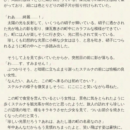
がっており、紐には色とりどりの硝子片が括り付けられていた。
「わあ……綺麗……！」
太陽の光を反射して、いくつもの硝子が輝いている。硝子に透かされ
た光が地上の影を彩り、煉瓦敷きの町中にカラフルな模様ができてい
た。町には人が楽しそうに行き交い、光に照らされて笑っている。
珍しくも幻想的な光景に小柄な少女はほう、と息を吐き。硝子につら
れるように町の中へと一歩踏み出した。
そうして上を見て歩いていたからか。突然目の前に影が落ちる。
「わ……す、すみません！」
ぶつかりそう、と咄嗟に立ち止まり謝ったステルナの前には恰幅の良
い女性。
「なんだい、あんた、この町へ来るのは初めてかい？」
ステルナの様子を微笑ましそうに、にこにこと笑いながら尋ねた。
この町で食堂を営んでいるという女性は、景色に気をとられたように
歩くステルナを観光客か何かだと思ったようだ。旅人の訪れすら珍しい
この辺境の地で、瞳をキラキラさせた少女を見て、ついお節介を焼きた
くなったのだと笑う。
「珍しい光景だろう？あれは、あたし達の町の名産なのさ」
年中あんなだからもう見慣れちまったよと、笑い飛ばす姿は豪快に。