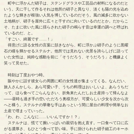
町中に浮かんだ硝子は、ステンドグラスや工芸品の材料になるのだと
いう。天に干して作るそれは他所の硝子と異なり、淡くも陽の光を込め
たような輝きが根強い人気を博しているのだそう。風の滅多に吹かない
土地柄が、硝子を屋外に広々と干すのに向いているのだとか。だからこ
そ、たまに吹いた風に揺らされた硝子の鳴らす音は幸運の調べと呼ばれ
ているのだ、と。
「すごい、綺麗です……！」
得意げに語る女性の言葉に頷きながら、町に浮かぶ硝子のように黒曜
石の瞳を輝かせるステルナ。他所では見れない光景を誇らしげに語って
いた女性は、純粋な感動を前に「そうだろう、そうだろう」と機嫌よく
笑って見せた。
時刻は丁度おやつ時。
賑やかに話す彼女らの周囲に町の女性達が集まってくる。なんだい、
旅人さんかしら、あら可愛い子、うちの料理はおいしいよ、あらうちだ
って、ほら食べてごらんなさい、折角来たんだしお土産持って帰んなよ
───昼時も過ぎ手の空いただろう奥様方が、可愛らしい少女を次から次
へと構う。ステルナの華奢な手はあっという間に屋台の料理や簡単なお
土産で埋まっていった。
「わ、わ、こんなに……いいんですか！？」
ステルナは、慌てて腕いっぱいの親切を抱え直す。一口食べて口に広
がる濃厚さ、もひとつ食べて甘い味。手に掛けられた硝子細工のキーホ