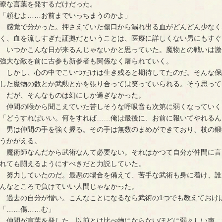
瞭な言葉を発するだけだった。
「頼むよ……お前までいっちまうのかよ」
　感覚で分かった。押さえていた傷口から漏れ出る血がどんどん少なく
く、血を流しすぎた証拠だということは、医療に詳しくない男にもすぐ
　いつかこんな日が来るんじゃないかと思っていた。魔物との戦いは激
強大な敵を前に古参も新参者も関係なく屠られていく。
　しかし、心の中でこいつだけは生き残ると期待してたのだ。そんな保
した魔物の数とか武勲とかを張り合っては笑っていられる。そう思って
　だが、そんなものは幻にしか過ぎなかった。
　仲間の喉から聞こえていた苦しそうな呼吸音も次第に弱くなっていく
「どうすればいい。何をすれば……俺は最後に、お前に報いてやれるん
　男は仲間の手を強く握る。その手は無数のまめができており、杖の鍛
うかがえる。
　魔術師なんだから武術なんて必要ない。それはかつて自分が仲間に言
れても闘えるようにすべきだと力説していた。
　努力していたのだ。最悪の場合を備えて、苦手な武術も身に着け、誰
んなところで負けていい人間じゃなかった。
　過去の自分が憎い。こんなことになるなら武術の1つでも教えておけ
「……傷……む」
　仲間が言葉を発した。以前とは比べ物にならないほどに弱々しい声。