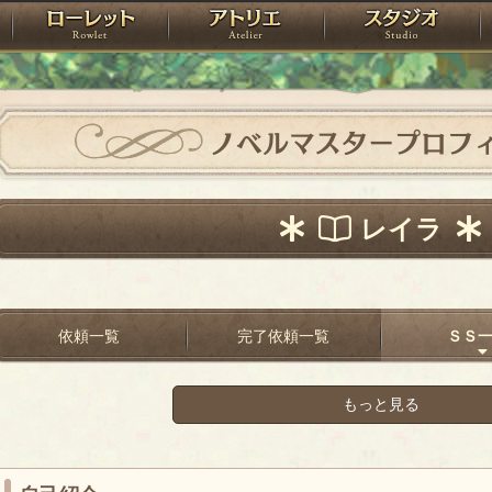
神殿
ローレット
アトリエ
raPartyProject
ノベルマスタープロフ
レイラ
依頼一覧
完了依頼一覧
ＳＳ
もっと見る