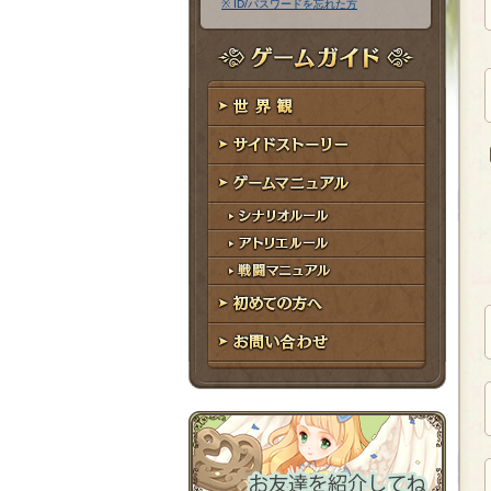
※ ID/パスワードを忘れた方
ア
ワ
ド
ー
レ
ド
ゲームガイド
ス
世界観
サイドストーリー
ゲームマニュアル
シナリオルール
アトリエルール
戦闘マニュアル
初めての方へ
お問い合わせ