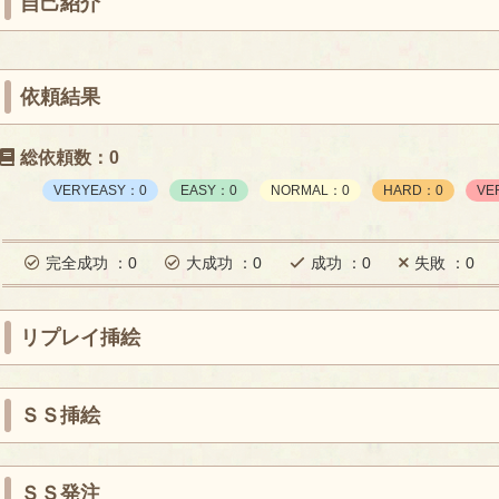
自己紹介
依頼結果
総依頼数：0
VERYEASY：0
EASY：0
NORMAL：0
HARD：0
VE
完全成功 ：0
大成功 ：0
成功 ：0
失敗 ：0
リプレイ挿絵
ＳＳ挿絵
ＳＳ発注