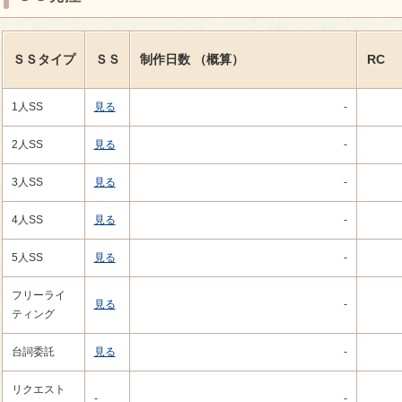
ＳＳタイプ
ＳＳ
制作日数
（概算）
RC
1人SS
見る
-
2人SS
見る
-
3人SS
見る
-
4人SS
見る
-
5人SS
見る
-
フリーライ
見る
-
ティング
台詞委託
見る
-
リクエスト
-
-