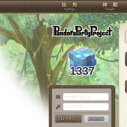
TOP
Pando
1337
メ
ー
パ
ル
ス