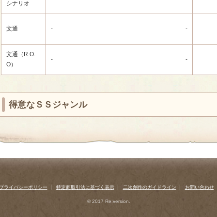
シナリオ
文通
-
-
文通（R.O.
-
-
O）
得意なＳＳジャンル
プライバシーポリシー
特定商取引法に基づく表示
二次創作のガイドライン
お問い合わせ
© 2017 Re:version.