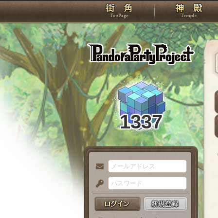
TOP
Pando
1337
メ
ー
パ
ル
ス