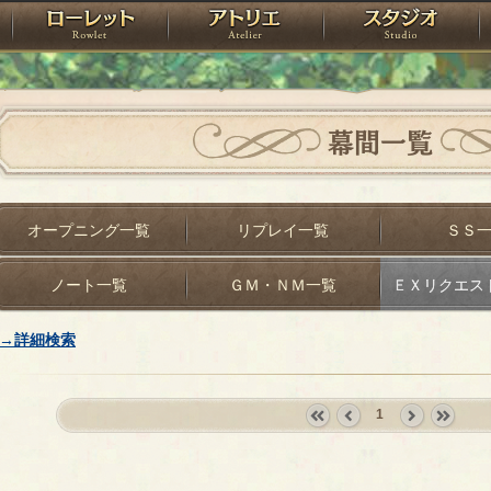
神殿
ローレット
アトリエ
raPartyProject
幕間一覧
オープニング一覧
リプレイ一覧
ＳＳ
ノート一覧
ＧＭ・ＮＭ一覧
ＥＸリクエス
→詳細検索
1
«
‹
next
last
first
prev
›
»