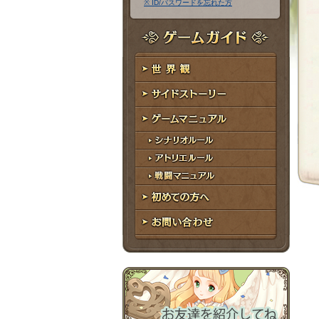
※ ID/パスワードを忘れた方
ア
ワ
ド
ー
レ
ド
ゲームガイド
ス
世界観
サイドストーリー
ゲームマニュアル
シナリオルール
アトリエルール
戦闘マニュアル
初めての方へ
お問い合わせ