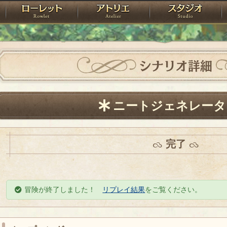
神殿
ローレット
アトリエ
raPartyProject
シナリオ詳細
ニートジェネレータ
完了
冒険が終了しました！
リプレイ結果
をご覧ください。