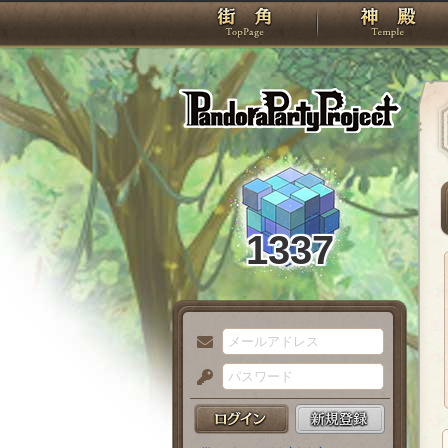
TOP
Pando
1337
メ
ー
パ
ル
ス