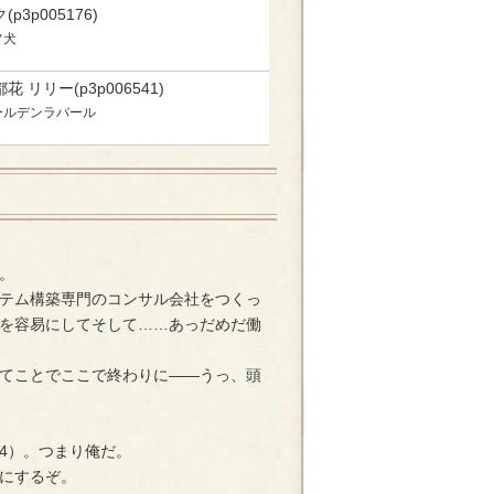
(p3p005176)
ソ犬
花 リリー(p3p006541)
ールデンラバール
。
テム構築専門のコンサル会社をつくっ
を容易にしてそして……あっだめだ働
てことでここで終わりに――うっ、頭
14）。つまり俺だ。
にするぞ。