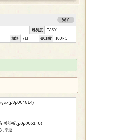
完了
難易度
EASY
相談
7日
参加費
100RC
rgux(p3p004514)
牛
 美弥妃(p3p005148)
運な幸運