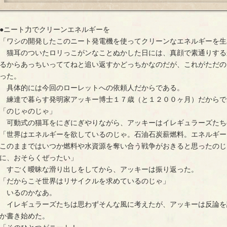
●ニート力でクリーンエネルギーを
「ワシの開発したこのニート発電機を使ってクリーンなエネルギーを生
猫耳のついたロリっこがンなことぬかした日には、真顔で素通りする
るからあっちいっててねと追い返すかどっちかなのだが、これがただの
った。
具体的には今回のローレットへの依頼人だからである。
練達で暮らす発明家アッキー博士１７歳（と１２００ヶ月）だからで
「のじゃのじゃ」
可動式の猫耳をにぎにぎやりながら、アッキーはイレギュラーズたち
「世界はエネルギーを欲しているのじゃ。石油石炭薪燃料。エネルギー
このままではいつか燃料や水資源を奪い合う戦争がおきると思ったのじ
に、おそらくぜったい」
すごく曖昧な滑り出しをしてから、アッキーは振り返った。
「だからこそ世界はリサイクルを求めているのじゃ」
いるのかなあ。
イレギュラーズたちは思わずそんな風に考えたが、アッキーは反論を
か書き始めた。