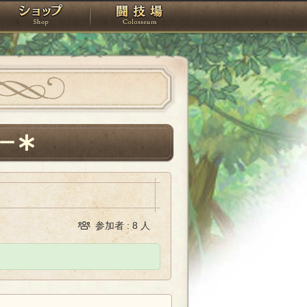
スタジオ
ショップ
闘技場
ー
参加者 : 8 人