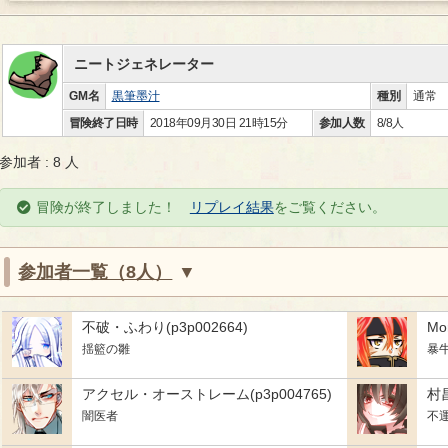
ニートジェネレーター
GM名
黒筆墨汁
種別
通常
冒険終了日時
2018年09月30日 21時15分
参加人数
8/8人
参加者 : 8 人
冒険が終了しました！
リプレイ結果
をご覧ください。
参加者一覧（8人）
不破・ふわり(p3p002664)
Mo
揺籃の雛
暴
アクセル・オーストレーム(p3p004765)
村昌
闇医者
不