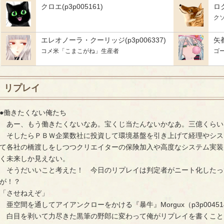
クロエ(p3p005161)
ロク
ク
エレオノーラ・クーリッジ(p3p006337)
矢都
コメ米「こまこがね」生産者
ゴ
リプレイ
●働きたくない俺たち
あー、もう働きたくないなあ。宝くじ当たんないかなあ。三億くらい
そしたらＰＢＷ企業数社に投資して環境基盤を引き上げて経理やシス
て各社の橋渡しをしつつクリエイターの保険加入や高度なシステム実装
く未来しか見えない。
そうだいいこと考えた！ 今日のリプレイは判定者がニート化したっ
が！？
「させねえぞ」
亜空間を通してアイアンクローをかける『暴牛』Morgux（p3p0045
白目を剥いて力尽きた黒筆の野郎に変わって俺がリプレイを書くこと