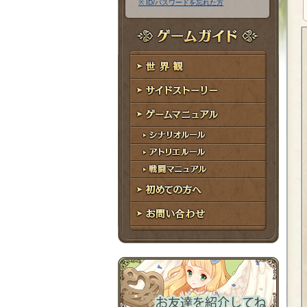
※ ID/パスワードを忘れた方
ア
ワ
ド
ー
レ
ド
ゲームガイド
ス
世界観
サイドストーリー
ゲームマニュアル
シナリオルール
アトリエルール
戦闘マニュアル
初めての方へ
お問い合わせ