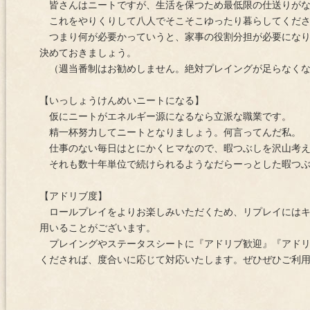
皆さんはニートですが、生活を保つため最低限の仕送りがな
これをやりくりして八人でそこそこゆったり暮らしてくだ
つまり何が必要かっていうと、家事の役割分担が必要になり
決めておきましょう。
（週当番制はお勧めしません。絶対プレイングが足らなくな
【いっしょうけんめいニートになる】
仮にニートがエネルギー源になるなら立派な職業です。
精一杯努力してニートとなりましょう。何言ってんだ私。
仕事のない毎日はとにかくヒマなので、暇つぶしを沢山考え
それも数十年単位で続けられるようなだらーっとした暇つぶ
【アドリブ度】
ロールプレイをよりお楽しみいただくため、リプレイにはキ
用いることがございます。
プレイングやステータスシートに『アドリブ歓迎』『アドリ
くだされば、度合いに応じて対応いたします。ぜひぜひご利