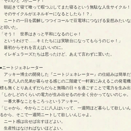
「そのひとつがニート！
朝起きて寝て喰って暇つぶしてまた寝るという無駄な人生サイクル！
そのサイクルがエネルギーになるとしたら！？」
ニートの一日を図解しつつイコールで豆電球につなげる妄想みたいな
と叩いた。
「そう！ 世界はきっと平和になるのじゃ！
というわけで……キミたちには実験台になってもらうのじゃ！」
最初からそれを言えばいいのに。
イレギュラーズたちは思ったけど、あえて言わずに置いた。
●ニートジェネレーター
アッキー博士の開発した『ニートジェネレーター』の仕組みは簡単だ
一見八人の兄弟が暮らせる感じの二階建て一軒家にみえるこの発電機
標も無くとりあえずだらだらと無職の日々を過ごすことで電力を生み出
「しかしどのくらいの電力が生み出せるのか全く分かってないのじゃ。
一番大事なことをころっというアッキー。
「じゃから、今からここに八人はいって、一週間ほど暮らして欲しいん
るから、そこで一週間ニートして欲しいんじゃよ。
ニート感は出せば出すほどよい。
生産性はなければないほどよい。