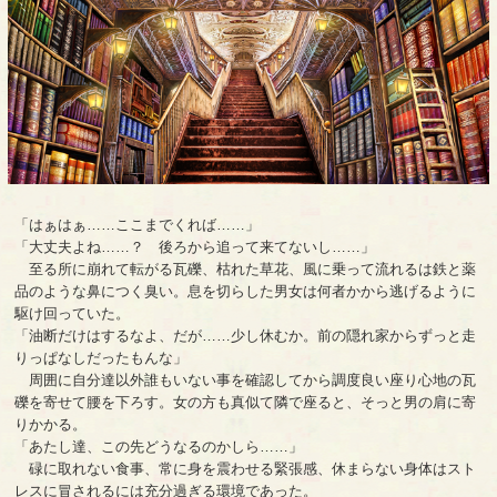
「はぁはぁ……ここまでくれば……」
「大丈夫よね……？ 後ろから追って来てないし……」
至る所に崩れて転がる瓦礫、枯れた草花、風に乗って流れるは鉄と薬
品のような鼻につく臭い。息を切らした男女は何者かから逃げるように
駆け回っていた。
「油断だけはするなよ、だが……少し休むか。前の隠れ家からずっと走
りっぱなしだったもんな」
周囲に自分達以外誰もいない事を確認してから調度良い座り心地の瓦
礫を寄せて腰を下ろす。女の方も真似て隣で座ると、そっと男の肩に寄
りかかる。
「あたし達、この先どうなるのかしら……」
碌に取れない食事、常に身を震わせる緊張感、休まらない身体はスト
レスに冒されるには充分過ぎる環境であった。