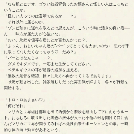
「なら私とヒデオ、ゴツい銃器背負ったお嬢さんと怪しい人はこっちと
いうことか」
「怪しい人ってのは吾輩であるか……？」
それ以外に居るのか。
「ゾンビ如きに遅れを取るとは思えんが、こういう時は活きの良い盾──
ん……味方が居た方が心強いな」
「おい、此奴今儂等を盾にとか言わんかった？」
「ふぅん、おじいちゃん達の"バー"ってとっても大きいのね♪ 思わず手
に取って刈りたくなっちゃう♡ だめ？」
「バーとはなんじゃ……？」
ダメですダメです。一応まだ生かしてください。
ベテルギウスの耳が足音の追加を捉える。
「無数の足音を確認、徐々に此方へ向かってくるであります」
状況が動き出した。雑談混じりだった雰囲気が締まり、各々が行動を
開始する。
「トロトロあまぁい♡」
「何だそれ」
マリカと世界組は部屋を出て西側から階段を経由して下に向かうルー
ト。おもむろに取り出した黒色の液体が入った小瓶の封を開けて口に含
んだマリカに世界が問うてみれば不死性由来のポーションとの事。一時
的な体力向上効果があるという。