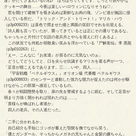
達』がたくさぁんいるのね♪ ぼろぼろでぐずぐず、しっとり艶やかな
クッキーの舞台……今夜は楽しいハロウィンになりそうね♡」
窓を開けて建物下を覗き込めば新鮮なお肉の塊、ゾンビ達が施設に侵
入している所だ。『トリック・アンド・トリート！』マリカ・ハウ
（p3p009233）は喜色で潤ませた瞳と満面の笑顔でそれを出迎える。
「詩人殿も言っていたが、襲ってきているとは正にその通りであるな。
ちゃっちゃと片付けて伝説の老兵共とやらを迎えに行くあるよ」
この状況でも何処か胡散臭い笑みを浮かべている『尸解老仙』李 黒龍
（p3p010263）に。
「えー、こんなに『お友達』が居るのに元気ないのぉ」
どうしてどうしてと、口を尖らせ抗議するマリカを遮る声が一つ。
「足音が聴こえるであります。三……いや、四人……」
『宇宙戦艦『ベテルギウス』』オリオン級 弐番艦 ベテルギウス
（p3p008833）のセンサーと連動した強力な聴力が捉えたのは何かが駆
けながらこの部屋へ接近しているもの。
各々が戦闘態勢を取り、扉の先を警戒するように睨む。そして足音が
弱まり力強く開かれれば現れたのは……。
「貴様らが喚ばれし者達か」
四人の老兵。その人達だった。
「二手に分かれるか」
自己紹介も手短にゴッポが蓄えた顎髭を撫でながら笑う。
「儂とガンダール、そっちからメガネの兄ちゃんと金髪の嬢ちゃん」