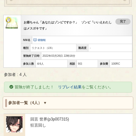
完了
お爺ちゃん「あなたはゾンビですか？」 ゾンビ「いいえわたし
はメスガキです」
NM名
胡狼蛙
種別
リクエスト
（LN）
難易度
-
冒険終了日時
2022年03月26日 22時16分
参加人数
4/4人
相談
9日
参加費
100RC
参加者 : 4 人
冒険が終了しました！
リプレイ結果
をご覧ください。
参加者一覧（4人）
回言 世界(p3p007315)
狂言回し