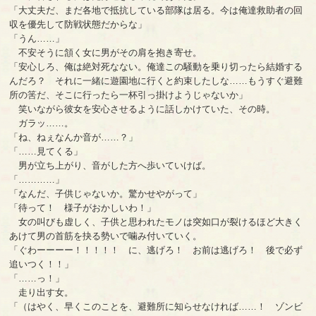
「大丈夫だ、まだ各地で抵抗している部隊は居る。今は俺達救助者の回
収を優先して防戦状態だからな」
「うん……」
不安そうに頷く女に男がその肩を抱き寄せ。
「安心しろ、俺は絶対死なない。俺達この騒動を乗り切ったら結婚する
んだろ？ それに一緒に遊園地に行くと約束したしな……もうすぐ避難
所の筈だ、そこに行ったら一杯引っ掛けようじゃないか」
笑いながら彼女を安心させるように話しかけていた、その時。
ガラッ……。
「ね、ねぇなんか音が……？」
「……見てくる」
男が立ち上がり、音がした方へ歩いていけば。
「…………」
「なんだ、子供じゃないか。驚かせやがって」
「待って！ 様子がおかしいわ！」
女の叫びも虚しく、子供と思われたモノは突如口が裂けるほど大きく
あけて男の首筋を抉る勢いで噛み付いていく。
「ぐわーーーー！！！！！ に、逃げろ！ お前は逃げろ！ 後で必ず
追いつく！！」
「……っ！」
走り出す女。
「（はやく、早くこのことを、避難所に知らせなければ……！ ゾンビ