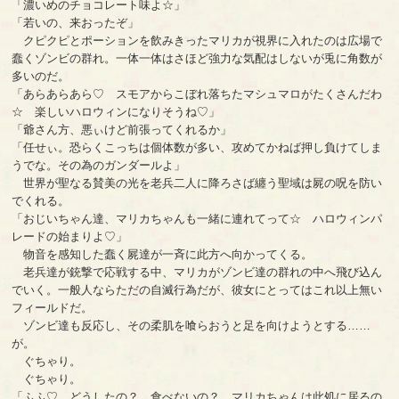
「濃いめのチョコレート味よ☆」
「若いの、来おったぞ」
クピクピとポーションを飲みきったマリカが視界に入れたのは広場で
蠢くゾンビの群れ。一体一体はさほど強力な気配はしないが兎に角数が
多いのだ。
「あらあらあら♡ スモアからこぼれ落ちたマシュマロがたくさんだわ
☆ 楽しいハロウィンになりそうね♡」
「爺さん方、悪ぃけど前張ってくれるか」
「任せぃ。恐らくこっちは個体数が多い、攻めてかねば押し負けてしま
うでな。その為のガンダールよ」
世界が聖なる賛美の光を老兵二人に降ろさば纏う聖域は屍の呪を防い
でくれる。
「おじいちゃん達、マリカちゃんも一緒に連れてって☆ ハロウィンパ
レードの始まりよ♡」
物音を感知した蠢く屍達が一斉に此方へ向かってくる。
老兵達が銃撃で応戦する中、マリカがゾンビ達の群れの中へ飛び込ん
でいく。一般人ならただの自滅行為だが、彼女にとってはこれ以上無い
フィールドだ。
ゾンビ達も反応し、その柔肌を喰らおうと足を向けようとする……
が。
ぐちゃり。
ぐちゃり。
「ふふ♡ どうしたの？ 食べないの？ マリカちゃんは此処に居るの