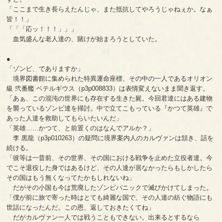
「ここまで生き長らえたんじゃ、また抵抗してやろうじゃねぇか。なぁ
皆！！」
「「「応ッ！！！」」」
血気盛んな老人達の、賭けが始まろうとしていた。
●
「ゾンビ、でありますか」
境界図書館に集められた特異運命座標、その中の一人であるオリオン
級 弐番艦 ベテルギウス（p3p008833）は表情変えないまま聞き返す。
「あぁ、この混沌の世界にも存在する生きた屍。今回君達にはある建物
を襲っているゾンビ達を掃討。中で立てこもっている『かつて英雄』で
あった人達を救助してもらいたいんだ」
「英雄……かつて、と前置くのはなんでアルか？」
李 黒龍（p3p010263）の疑問に境界案内人のカルヴァンは頷き、話を
続ける。
「彼等は一昔前、その世界、その国における戦争を止めた立役者達。今
でこそ退役した身ではあるけど、その人達が居なかったらもしかしたら
その国はもう無くなってたかもしれないね」
だがその小国も今は荒廃したゾンビパニックで滅びかけてしまった。
「僕が前に旅で寄った時はとても綺麗な国で、その人達の紡ぐ物語にも
世話になったんだ。この恩、返しておきたくてね」
だがカルヴァン一人では戦うこともできない。出来るとするなら