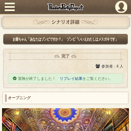
PandoraPartyProject
シナリオ詳細
お爺ちゃん「あなたはゾンビですか？」 ゾンビ「いいえわたしはメスガキです」
完了
参加者 : 4 人
冒険が終了しました！
リプレイ結果
をご覧ください。
オープニング