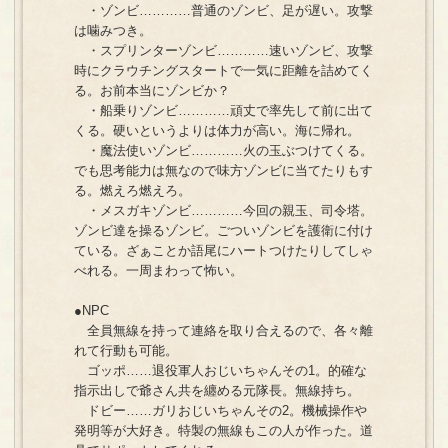
・ゾンビ…………普通のゾンビ、足が遅い。攻撃
は噛みつき。
・スプリンターゾンビ…………速いゾンビ、攻撃
時にクラウチングスタートで一気に距離を詰めてく
る。お前本当にゾンビか？
・船乗りゾンビ…………頑丈で率先して前に出て
くる。硬いというよりは体力が高い。海に帰れ。
・魔法使いゾンビ…………火の玉ぶつけてくる。
でも思考能力は無なので味方ゾンビに当てたりもす
る。燃えろ燃えろ。
・メスガキゾンビ…………今回の親玉、司令塔。
ゾンビ達を操るゾンビ。ごついゾンビを護衛に付け
ている。ざぁことか語尾にハートつけたりしてしゃ
べれる。一周まわって怖い。
●NPC
全員無線を持って連絡を取り合えるので、各々離
れて行動も可能。
ゴッポ……退役軍人おじいちゃんその1。的確な
指示出しで爺さん共を纏める元隊長。無線持ち。
ドビー……ガリおじいちゃんその2。機械操作や
発明等が大好き。特製の無線もこの人が作った。道