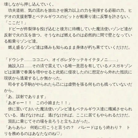
壊しながら押し込んでいく。
功夫道術、気の流れを放出させ腕力以上の力を発揮する必殺の力。ヒ
デオの支援射撃とベテルギウスのビットが船乗り達に反撃を許さない。
「ここだ！」
ドビーが炸裂弾を投げ込むと後方に待機していた魔法使いゾンビ達が
反射で火の玉を放つ。そうなれば燃えるのは必然的に間で壁となってい
る船乗りゾンビ達。
燃え盛るゾンビ達は痛みも知らぬまま身体が朽ち果てていくだけだ。
「ドウシテ……ココニハ、オイボレダケッテキイテタノニ……」
施設入口……その済で震えている唯一意思を有しているメスガキゾン
ビは楽勝で眷属を増やせると此処に侵攻したのに想定から外れた抵抗に
現状から逃避するしか無かった。
司令する手駒がやられたら己には虚勢を張る何ものも残っていないだ
から。
「あ、誤射であります」
「あぎゃー！！ この小娘また！！」
傍に置いておいた魔法使いゾンビ達もベテルギウス達に殲滅させられ
ている。逃げなければ、逃げなければ。ここに居てもやられるだけだ。
混乱に乗じてその場を去ろうと立ち上がった。
「あらあら♪ 何処に行こうと言うの？ パレードはもう終わり？ ト
リを務めるのはあなたなのね♡」