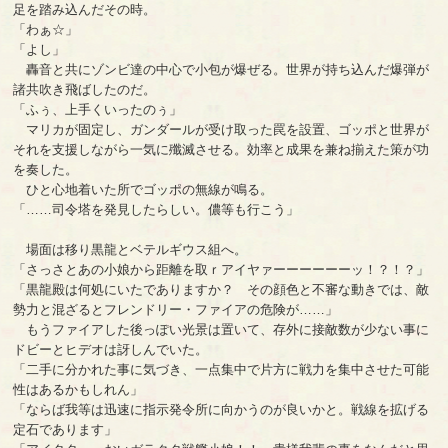
足を踏み込んだその時。
「わぁ☆」
「よし」
轟音と共にゾンビ達の中心で小包が爆ぜる。世界が持ち込んだ爆弾が
諸共吹き飛ばしたのだ。
「ふぅ、上手くいったのぅ」
マリカが固定し、ガンダールが受け取った罠を設置、ゴッポと世界が
それを支援しながら一気に殲滅させる。効率と成果を兼ね揃えた策が功
を奏した。
ひと心地着いた所でゴッポの無線が鳴る。
「……司令塔を発見したらしい。儂等も行こう」
場面は移り黒龍とベテルギウス組へ。
「さっさとあの小娘から距離を取ｒアイヤァーーーーーーッ！？！？」
「黒龍殿は何処にいたでありますか？ その顔色と不審な動きでは、敵
勢力と混ざるとフレンドリー・ファイアの危険が……」
もうファイアした後っぽい光景は置いて、存外に接敵数が少ない事に
ドビーとヒデオは訝しんでいた。
「二手に分かれた事に気づき、一点集中で片方に戦力を集中させた可能
性はあるかもしれん」
「ならば我等は迅速に指示発令所に向かうのが良いかと。戦線を拡げる
定石であります」