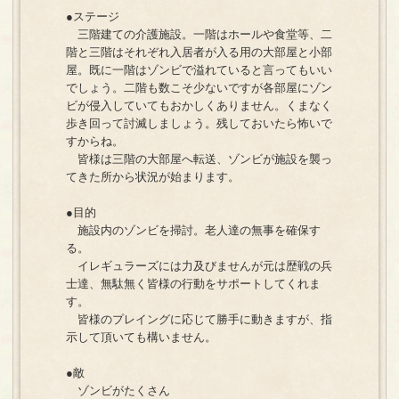
●ステージ
三階建ての介護施設。一階はホールや食堂等、二
階と三階はそれぞれ入居者が入る用の大部屋と小部
屋。既に一階はゾンビで溢れていると言ってもいい
でしょう。二階も数こそ少ないですが各部屋にゾン
ビが侵入していてもおかしくありません。くまなく
歩き回って討滅しましょう。残しておいたら怖いで
すからね。
皆様は三階の大部屋へ転送、ゾンビが施設を襲っ
てきた所から状況が始まります。
●目的
施設内のゾンビを掃討。老人達の無事を確保す
る。
イレギュラーズには力及びませんが元は歴戦の兵
士達、無駄‪無く皆様の行動をサポートしてくれま
す。
皆様のプレイングに応じて勝手に動きますが、指
示して頂いても構いません。
●敵
ゾンビがたくさん