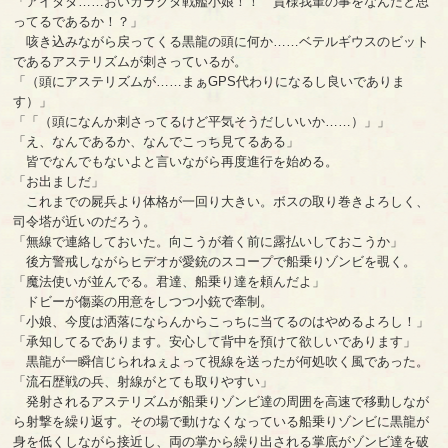
「アイタタ……おいガラクタ戦艦小娘！！ 貴様我輩の事をなんだと思
ってるであるか！？」
咳き込みながら戻ってくる黒龍の頭に何か……ベテルギウスのビット
であるアステリズムが刺さっているが。
「（頭にアステリズムが……まぁGPS代わりになるし良いでありま
す）」
「「（頭になんか刺さってるけど平気そうだしいいか……）」」
「え、なんであるか、なんでこっち見てるある」
皆でなんでもないよと言いながら再度進行を始める。
「お出ましだ」
これまでの屍兵より体格が一回り大きい。ボスの取り巻きよろしく、
司令塔が近いのだろう。
「無線で連絡しておいた。向こうが着く前に露払いしておこうか」
後方警戒しながらヒデオが愛銃のスコープで船乗りゾンビを覗く。
「魔法使いが並んでる。君達、船乗り達を頼んだよ」
ドビーが傷薬の用意をしつつ小銃で牽制。
「小娘、今度は洒落にならんからこっちに当てるのはやめるよろし！」
「承知してるであります。安心して背中を預けて欲しいであります」
黒龍が一瞬信じられねぇよって視線を送ったが何処吹く風であった。
「流石歴戦の兵、射線がとても取りやすい」
発射されるアステリズムが船乗りゾンビ達の周囲を高速で移動しなが
ら射撃を繰り返す。その場で動けなくなっている船乗りゾンビに黒龍が
身を低くしながら接近し、両の掌から繰り出される掌底がゾンビ達を破