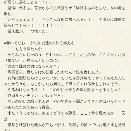
が近くに居ることを！！）」
懸命に走るも、背後からの足音はやがて駆けるものとなり、女の肩を
掴む。
「いやぁぁぁぁ！！ もうこんな所に居られるか！！ アタシは部屋に
帰らせてもらう！！！！！！！！」
断末魔が、一つ増えた。
●老いてなお、その血は烈火の如く燃える
「ここももう保たんか……」
「そうみたいじゃのう、やれやれ……どうしたものか。ここにゃくたば
り損ないしか居らんというのに」
「諦めて屍共の餌になるんか？」
「馬鹿言え、骨だらけの筋張った肉なんぞ誰も食わんよ」
「お前は脂肪だらけじゃないか。ちったぁ分け与えてやってもええんじ
ゃなかろうか。もしかしたら満足して帰ってくれるかもしれんぞ？」
「やるわけなかろう！！ この中にゃ夢と希望が詰まっとるんじゃ！」
「昨日食ったチキンしかねぇだろ」
やいのやいの騒ぐ老人達、やがて外から聞こえてきたのはバリケード
が破られたのであろう轟音。
「来たようじゃなぁ。さぁてどうする隊長、ここで骨を埋めるか……又
は……」
隊長と呼ばれた老人が立ち上がり、先程まで騒いでいた老人達を見渡
すと。