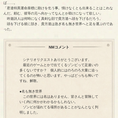
ば……。
「君達特異運命座標に助けを乞う事。情けなくとも出来ることはこれな
んだ。頼む、彼等の元へ向かってなんとか助けになって欲しい」
吟遊詩人は何時になく真剣な顔で貴方達へ頭を下げるだろう。
頭を下げる彼に頷き、貴方達は急ぎ名も無き世界へと足を運ぶのであ
った。
NMコメント
シナリオリクエストありがとうございます。
最近のゲームとかで出てくるゾンビって足速いの
多くないですか？ 個人的にはのろのろ大量に迫っ
てくるのが怖いと思います。やっぱどっちも怖いで
すね、解散。
●名も無き世界
この世界には名はありません、皆さんと冒険して
いく内に何かがわかるかもしれない。
ゾンビが溢れてる場所があることがなんとなく判
明しました。