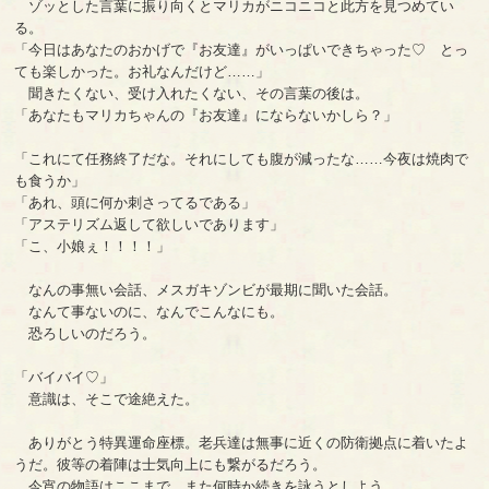
ゾッとした言葉に振り向くとマリカがニコニコと此方を見つめてい
る。
「今日はあなたのおかげで『お友達』がいっぱいできちゃった♡ とっ
ても楽しかった。お礼なんだけど……」
聞きたくない、受け入れたくない、その言葉の後は。
「あなたもマリカちゃんの『お友達』にならないかしら？」
「これにて任務終了だな。それにしても腹が減ったな……今夜は焼肉で
も食うか」
「あれ、頭に何か刺さってるである」
「アステリズム返して欲しいであります」
「こ、小娘ぇ！！！！」
なんの事無い会話、メスガキゾンビが最期に聞いた会話。
なんて事ないのに、なんでこんなにも。
恐ろしいのだろう。
「バイバイ♡」
意識は、そこで途絶えた。
ありがとう特異運命座標。老兵達は無事に近くの防衛拠点に着いたよ
うだ。彼等の着陣は士気向上にも繋がるだろう。
今宵の物語はここまで、また何時か続きを詠うとしよう。