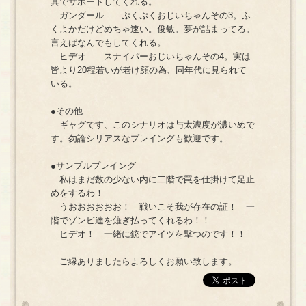
具でサポートしてくれる。
ガンダール……ぷくぷくおじいちゃんその3。ふ
くよかだけどめちゃ速い。俊敏。夢が詰まってる。
言えばなんでもしてくれる。
ヒデオ……スナイパーおじいちゃんその4。実は
皆より20程若いが老け顔の為、同年代に見られて
いる。
●その他
ギャグです、このシナリオは与太濃度が濃いめで
す。勿論シリアスなプレイングも歓迎です。
●サンプルプレイング
私はまだ数の少ない内に二階で罠を仕掛けて足止
めをするわ！
うおおおおおお！ 戦いこそ我が存在の証！ 一
階でゾンビ達を薙ぎ払ってくれるわ！！
ヒデオ！ 一緒に銃でアイツを撃つのです！！
ご縁ありましたらよろしくお願い致します。