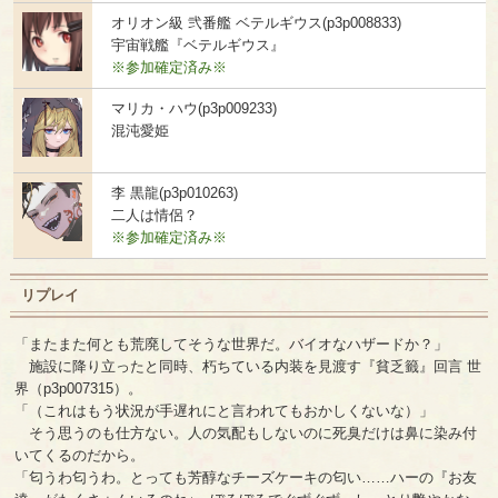
オリオン級 弐番艦 ベテルギウス(p3p008833)
宇宙戦艦『ベテルギウス』
※参加確定済み※
マリカ・ハウ(p3p009233)
混沌愛姫
李 黒龍(p3p010263)
二人は情侶？
※参加確定済み※
リプレイ
「またまた何とも荒廃してそうな世界だ。バイオなハザードか？」
施設に降り立ったと同時、朽ちている内装を見渡す『貧乏籤』回言 世
界（p3p007315）。
「（これはもう状況が手遅れにと言われてもおかしくないな）」
そう思うのも仕方ない。人の気配もしないのに死臭だけは鼻に染み付
いてくるのだから。
「匂うわ匂うわ。とっても芳醇なチーズケーキの匂い……ハーの『お友