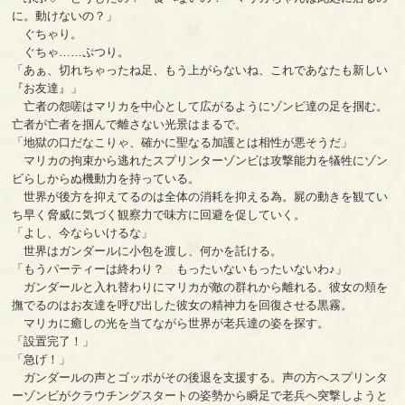
に。動けないの？」
ぐちゃり。
ぐちゃ……ぷつり。
「あぁ、切れちゃったね足、もう上がらないね、これであなたも新しい
『お友達』」
亡者の怨嗟はマリカを中心として広がるようにゾンビ達の足を掴む。
亡者が亡者を掴んで離さない光景はまるで。
「地獄の口だなこりゃ、確かに聖なる加護とは相性が悪そうだ」
マリカの拘束から逃れたスプリンターゾンビは攻撃能力を犠牲にゾン
ビらしからぬ機動力を持っている。
世界が後方を抑えてるのは全体の消耗を抑える為。屍の動きを観てい
ち早く脅威に気づく観察力で味方に回避を促していく。
「よし、今ならいけるな」
世界はガンダールに小包を渡し、何かを託ける。
「もうパーティーは終わり？ もったいないもったいないわ♪」
ガンダールと入れ替わりにマリカが敵の群れから離れる。彼女の頬を
撫でるのはお友達を呼び出した彼女の精神力を回復させる黒霧。
マリカに癒しの光を当てながら世界が老兵達の姿を探す。
「設置完了！」
「急げ！」
ガンダールの声とゴッポがその後退を支援する。声の方へスプリンタ
ーゾンビがクラウチングスタートの姿勢から瞬足で老兵へ突撃しようと