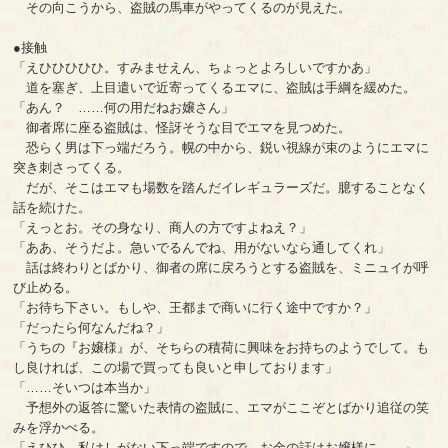
その向こうから、盗賊の馬車がやってくるのが見えた。
●接触
「えひひひひひ。すみませえん、ちょっとよろしいですかあ」
道を塞ぎ、上目遣いで近寄ってくるエマに、盗賊は手綱を緩めた。
「あん？ ……何の用だねお嬢さん」
御者席に座る盗賊は、怪訝そうな目でエマを見つめた。
恐らく男は下っ端だろう。幌の中から、鋭い視線が束のようにエマに
突き刺さってくる。
だが、そこはエマも場数を踏んだイレギュラーズだ。臆することなく
話を続けた。
「えっとお。その身なり、商人の方ですよねえ？」
「ああ、そうだよ。急いでるんでね、用がないなら通してくれ」
話は終わりとばかり、御者の席に戻ろうとする盗賊を、ミニュイが呼
び止める。
「お待ち下さい。もしや、王都まで商いに行く途中ですか？」
「だったら何なんだね？」
「うちの『お嬢様』が、そちらの積荷に興味をお持ちのようでして。も
し良ければ、この場で買っても良いと申しております」
「……そいつは本当か」
予想外の返答に驚いた表情の盗賊に、エマがここぞとばかり追従の笑
みを浮かべる。
「えひひ、私はしがない下っ端ですので。お金の話はお嬢様に……」