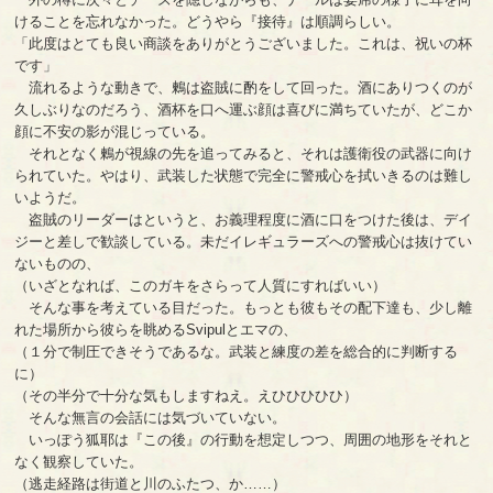
けることを忘れなかった。どうやら『接待』は順調らしい。
「此度はとても良い商談をありがとうございました。これは、祝いの杯
です」
流れるような動きで、鶫は盗賊に酌をして回った。酒にありつくのが
久しぶりなのだろう、酒杯を口へ運ぶ顔は喜びに満ちていたが、どこか
顔に不安の影が混じっている。
それとなく鶫が視線の先を追ってみると、それは護衛役の武器に向け
られていた。やはり、武装した状態で完全に警戒心を拭いきるのは難し
いようだ。
盗賊のリーダーはというと、お義理程度に酒に口をつけた後は、デイ
ジーと差しで歓談している。未だイレギュラーズへの警戒心は抜けてい
ないものの、
（いざとなれば、このガキをさらって人質にすればいい）
そんな事を考えている目だった。もっとも彼もその配下達も、少し離
れた場所から彼らを眺めるSvipulとエマの、
（１分で制圧できそうであるな。武装と練度の差を総合的に判断する
に）
（その半分で十分な気もしますねえ。えひひひひひ）
そんな無言の会話には気づいていない。
いっぽう狐耶は『この後』の行動を想定しつつ、周囲の地形をそれと
なく観察していた。
（逃走経路は街道と川のふたつ、か……）