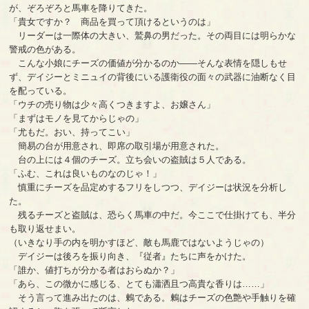
が、ぞろぞろと馬車を降りてきた。
「貴女ですか？ 商品を買って頂けるというのは」
リーダーは一際体の大きい、鷲鼻の男だった。その両目には明らかな
警戒の色がある。
こんな小娘にチーズの価値が分かるのか――そんな表情を隠しもせ
ず、デイジーとミニュイの背後にいる護衛役の面々の武器に油断なく目
を配っている。
「ウチの売り物は少々高くつきますよ、お嬢さん」
「まずはモノを見てからじゃの」
「尤もだ。おい、持ってこい」
簡易の台が用意され、即席の取引場が用意された。
台の上には４個のチーズ。立ち会いの盗賊は５人である。
「ふむ、これは良いものなのじゃ！」
慎重にチーズを品定めするフリをしつつ、デイジーは状況を分析し
た。
残るチーズと盗賊は、恐らく馬車の中だ。今ここで仕掛けても、半分
も取り返せまい。
（いきなり手の内を明かすほど、敵も馬鹿ではないようじゃの）
デイジーは後ろを振り向き、『従者』たちに声をかけた。
「誰か、値打ちが分かる者はおらぬか？」
「あら、この微かに感じる、とても瀟洒且つ高貴な香りは……」
そう言って進み出たのは、鶫である。鶫はチーズの色艶や手触りを確