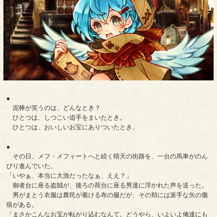
●
泥棒が笑うのは、どんなとき？
ひとつは、しつこい追手をまいたとき。
ひとつは、おいしいお宝にありついたとき。
●
その日、メフ・メフィートへと続く晴天の街路を、一台の馬車がのん
びり進んでいた。
「いやぁ、本当に大漁だったなぁ、ええ？」
御者台に座る盗賊が、後ろの荷台に座る男達に浮かれた声を送った。
男がまとう衣服は農民が着ける布の服だが、その頬には派手な矢の傷
痕がある。
「まさかこんなお宝が転がり込むなんて。どうやら、いよいよ俺達にも