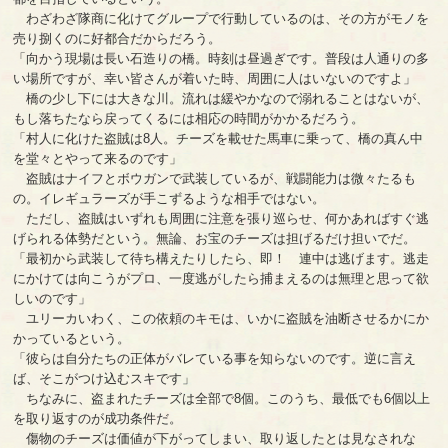
わざわざ隊商に化けてグループで行動しているのは、その方がモノを
売り捌くのに好都合だからだろう。
「向かう現場は長い石造りの橋。時刻は昼過ぎです。普段は人通りの多
い場所ですが、幸い皆さんが着いた時、周囲に人はいないのですよ」
橋の少し下には大きな川。流れは緩やかなので溺れることはないが、
もし落ちたなら戻ってくるには相応の時間がかかるだろう。
「村人に化けた盗賊は8人。チーズを載せた馬車に乗って、橋の真ん中
を堂々とやって来るのです」
盗賊はナイフとボウガンで武装しているが、戦闘能力は微々たるも
の。イレギュラーズが手こずるような相手ではない。
ただし、盗賊はいずれも周囲に注意を張り巡らせ、何かあればすぐ逃
げられる体勢だという。無論、お宝のチーズは担げるだけ担いでだ。
「最初から武装して待ち構えたりしたら、即！ 連中は逃げます。逃走
にかけては向こうがプロ、一度逃がしたら捕まえるのは無理と思って欲
しいのです」
ユリーカいわく、この依頼のキモは、いかに盗賊を油断させるかにか
かっているという。
「彼らは自分たちの正体がバレている事を知らないのです。逆に言え
ば、そこがつけ込むスキです」
ちなみに、盗まれたチーズは全部で8個。このうち、最低でも6個以上
を取り返すのが成功条件だ。
傷物のチーズは価値が下がってしまい、取り返したとは見なされな