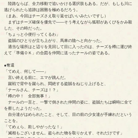
陸路ならば、全力移動で追いかける選択肢もある。だが、もしも川に
逃げられたら追跡は困難を極めるだろう。
（まあ、今回はチーズさえ取り返せばいいみたいですし）
まずはチーズ確保を優先で――そう考えながら狐耶があくびをかみ殺
した、その時だった。
「ちょっと小便行ってくるわ」
盗賊のひとりが立ち上がり、馬車の陰へと向かった。
適当な場所はと辺りを見回して目に入ったのは、チーズを樽に運び終
えて「準備ＯＫ」の合図を仲間に送ったナールの姿である。
●奪還
「てめえ、何して――」
言い終える前に、エマが跳んだ。
蹴戦で背中を蹴られ、悶絶する盗賊をねじり上げると、
「ナールさん、チーズは！？」
「樽の中！ 全部無事！」
ナールの一言と、一撃で倒された仲間の姿に、盗賊たちは瞬時に全て
を察したようだった。
自分達がはめられたこと、そして、目の前の少女達が手練れだという
ことを。
「てめぇら、欺しやがったな！」
「滅相もございません。盗られた物を取りかえす、それだけです」