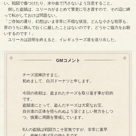
い。戦闘で傷つけたり、水や血で汚さないよう注意すること。
倒した盗賊は、ユリーカがまとめて警吏に引き渡すので、その辺に縛
って転がしておけば問題ない。
「ご存知の通り、幻想はいま非常に不穏な状況。どんな小さな犯罪も、
芽のうちに摘んでおくに越したことはないのです。どうかご協力をお願
いするのです！」
ユリーカは説明を終えると、イレギュラーズ達を送り出した。
GMコメント
チーズ泥棒許すまじ。
初めまして、白川ドーナツと申します。
今回の依頼は、盗まれたチーズを取り返す事が目的
です。
盗賊達にとって、盗んだチーズは大変なお宝。
自分達の正体を悟られぬよう涙ぐましい努力をしつ
つ、慎重に周囲を警戒しています。
8人の盗賊は戦闘力こそ皆無ですが、非常に素早
く、俊敏な逃げ足の持ち主です。