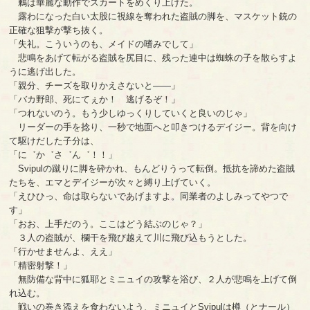
鶫は華麗な動作でスカートをめくり上げた。
露わになった白い太股に視線を奪われた盗賊の脚を、マスケット銃の
正確な狙撃が撃ち抜く。
「失礼。こういうのも、メイドの嗜みでして」
悲鳴をあげて転がる盗賊を尻目に、残った連中は蜘蛛の子を散らすよ
うに逃げ出した。
「親分、チーズを取りかえさないと――」
「バカ野郎、死にてぇか！ 逃げるぞ！」
「つれないのう。もう少しゆっくりしていくと良いのじゃ」
リーダーの手を捻り、一秒で地面へと叩きつけるデイジー。背を向け
て駆けだした子分は、
「に゛か゛さ゛ん゛！！」
Svipulの蹴りに脚を砕かれ、もんどりうって転倒。抵抗を諦めた盗賊
たちを、エマとデイジーが次々と縛り上げていく。
「えひひっ、命は取らないであげますよ。同業者のよしみってやつで
す」
「おお、上手だのう。ここはどう結ぶのじゃ？」
３人の盗賊が、欄干を飛び越えて川に飛び込もうとした。
「行かせませんよ、ええ」
「精密射撃！」
無防備な背中に狐耶とミニュイの攻撃を浴び、２人が悲鳴を上げて倒
れ込む。
戦いの巻き添えを食わないよう、ミニュイとSvipulは樽（とナール）