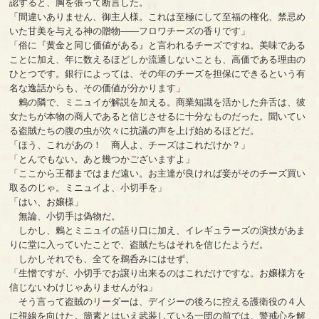
認すると、胸を張って断言した。
「間違いありません、御主人様。これは至極にして至福の権化、禁忌め
いた甘美を与える神の贈物――フロワチーズの香りです」
「俗に『黄金と同じ価値がある』と言われるチーズですね。美味である
ことに加え、年に数えるほどしか流通しないことも、高価である理由の
ひとつです。銀行によっては、その年のチーズを担保にできるという有
名な逸話からも、その価値が分かります」
鶫の隣で、ミニュイが解説を加える。商業知識を活かした弁舌は、彼
女たちが本物の商人であると信じさせるに十分なものだった。聞いてい
る盗賊たちの腹の虫が次々に抗議の声を上げ始めるほどだ。
「ほう、これがあの！ 商人よ、チーズはこれだけか？」
「とんでもない。あと幾つかございますよ」
「ここから王都まではまだ遠い。お主達が良ければ妾がそのチーズ買い
取るのじゃ。ミニュイよ、小切手を」
「はい、お嬢様」
無論、小切手は偽物だ。
しかし、鶫とミニュイの語り口に加え、イレギュラーズの演技があま
りに堂に入っていたことで、盗賊たちはそれを信じたようだ。
しかしそれでも、全てを鵜呑みにはせず、
「生憎ですが、小切手でお譲り出来るのはこれだけですな。お嬢様方を
信じないわけじゃありませんがね」
そう言って盗賊のリーダーは、デイジーの後ろに控える護衛役の４人
に視線を向けた。簡素とはいえ武装している一団の前では、警戒心を解