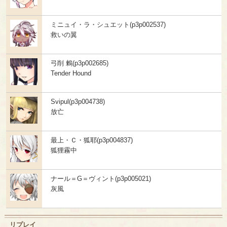
ミニュイ・ラ・シュエット(p3p002537)
救いの翼
弓削 鶫(p3p002685)
Tender Hound
Svipul(p3p004738)
放亡
最上・Ｃ・狐耶(p3p004837)
狐狸霧中
ナール＝G＝ヴィント(p3p005021)
灰風
リプレイ