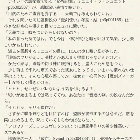
デイジーの護衛役である『応報の翼』ミニュイ・ラ・シュエット
（p3p002537）が、感慨深い表情で呟いた。
「目的のために虚言を弄する……天義では考えられないね」
それを聞いた同じ護衛役の『魔剣使い』琴葉・結（p3p001166）は、
小さな好奇心を湛えた目でミニュイに聞いた。
「天義では、嘘をついたらいけないの？」
「私の育った所ではね。でも今は、伸び伸びと嘘が吐けて気楽。少し楽
しいかもしれない」
過去を回想するミニュイの目に、ほんの少し暗い影がさした。
「護衛のフリかぁ……演技とかあんまり得意じゃないんだけど」
かたや結は、道端の切り株に腰掛けると、盛大にため息をつく。
少し前まで平凡な市民であった彼女にとっては、いまいち慣れない仕
事のようだ。そんな心境を察してか、彼女と一心同体の【魔剣ズィーガ
ー】が怪しく囁きかける。
「ヒヒヒ、せいぜいバレないよう気を付けろよ？」
「戦いが始まるまでは黙っててね。あなたは『普通の剣』の役なんだか
ら」
「イヒヒッ、そりゃ傑作だ」
さすがに喋る剣などを目にすれば、盗賊が警戒するのは必至だ。敵を
罠にはめるまで、黙っていてもらわねばならない。
「フロワチーズ……シュヴロタンのように農家手作りの希少性高いチー
ズであるか」
護衛役の一人、『放亡』Svipul（p3p004738）は、先程からチーズの