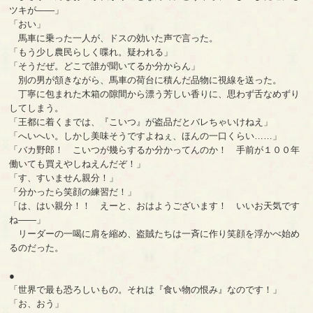
ツキが――」
「おい」
馬車に乗った一人が、ドスの効いた声で言った。
「もう少し農民らしく喋れ。疑われる」
「そうだぜ。どこで誰が聞いてるか分からん」
別の男が頷きながら、馬車の荷台に積んだ品物に視線を送った。
丁寧に包まれた木箱の隙間から漂う芳しい香りに、思わず舌なめずり
してしまう。
「王都に着くまでは、『こいつ』が盗品だとバレちゃいけねえ」
「へいへい。しかし美味そうですよねぇ、ほんの一口くらい……」
「バカ野郎！ こいつが幾らするか分かってんのか！ 手前が１００年
働いても買えやしねえんだぞ！」
「す、すいません親分！」
「分かったら笑顔の練習だ！」
「は、はい親分！！ えーと、おはようございます！ いいお天気です
ね――」
リーダーの一喝に肩を縮め、盗賊たちは一斉に作り笑顔を浮かべ始め
るのだった。
●
「世界で最も恐ろしいもの。それは『食い物の恨み』なのです！」
「お、おう」