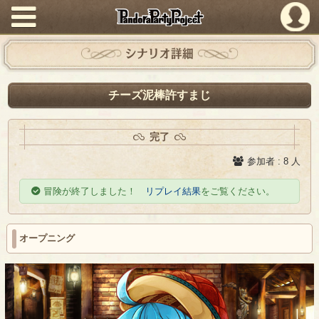
PandoraPartyProject
シナリオ詳細
チーズ泥棒許すまじ
完了
参加者 : 8 人
冒険が終了しました！
リプレイ結果
をご覧ください。
オープニング