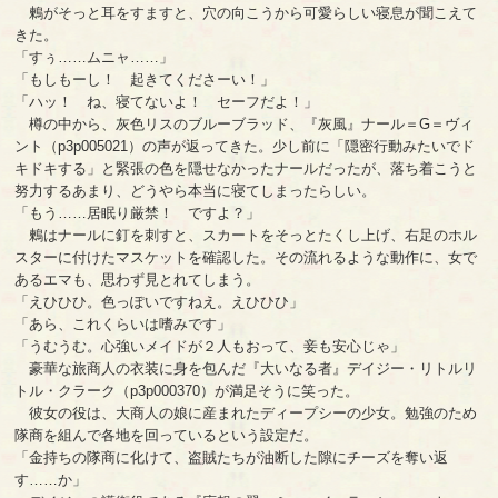
鶫がそっと耳をすますと、穴の向こうから可愛らしい寝息が聞こえて
きた。
「すぅ……ムニャ……」
「もしもーし！ 起きてくださーい！」
「ハッ！ ね、寝てないよ！ セーフだよ！」
樽の中から、灰色リスのブルーブラッド、『灰風』ナール＝G＝ヴィ
ント（p3p005021）の声が返ってきた。少し前に「隠密行動みたいでド
キドキする」と緊張の色を隠せなかったナールだったが、落ち着こうと
努力するあまり、どうやら本当に寝てしまったらしい。
「もう……居眠り厳禁！ ですよ？」
鶫はナールに釘を刺すと、スカートをそっとたくし上げ、右足のホル
スターに付けたマスケットを確認した。その流れるような動作に、女で
あるエマも、思わず見とれてしまう。
「えひひひ。色っぽいですねえ。えひひひ」
「あら、これくらいは嗜みです」
「うむうむ。心強いメイドが２人もおって、妾も安心じゃ」
豪華な旅商人の衣装に身を包んだ『大いなる者』デイジー・リトルリ
トル・クラーク（p3p000370）が満足そうに笑った。
彼女の役は、大商人の娘に産まれたディープシーの少女。勉強のため
隊商を組んで各地を回っているという設定だ。
「金持ちの隊商に化けて、盗賊たちが油断した隙にチーズを奪い返
す……か」