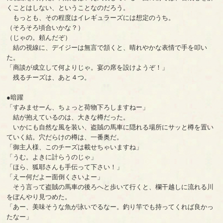
くことはしない、ということなのだろう。
もっとも、その程度はイレギュラーズには想定のうち。
（そろそろ頃合いかな？）
（じゃの。頼んだぞ）
結の視線に、デイジーは無言で頷くと、晴れやかな表情で手を叩い
た。
「商談が成立して何よりじゃ。宴の席を設けようぞ！」
残るチーズは、あと４つ。
●暗躍
「すみませーん、ちょっと荷物下ろしますねー」
結が抱えているのは、大きな樽だった。
いかにも自然な風を装い、盗賊の馬車に隠れる場所にサッと樽を置い
ていく結。穴だらけの樽は、一番奥だ。
「御主人様、このチーズは載せちゃいますね」
「うむ。よきに計らうのじゃ」
「ほら、狐耶さんも手伝って下さい！」
「えー何だよー面倒くさいよー」
そう言って盗賊の馬車の後ろへと歩いて行くと、欄干越しに流れる川
をぼんやり見つめた。
「あー、美味そうな魚が泳いでるなー。釣り竿でも持ってくれば良かっ
たなー」