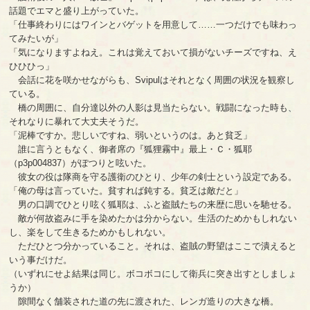
話題でエマと盛り上がっていた。
「仕事終わりにはワインとバゲットを用意して……一つだけでも味わっ
てみたいが」
「気になりますよねえ。これは覚えておいて損がないチーズですね、え
ひひひっ」
会話に花を咲かせながらも、Svipulはそれとなく周囲の状況を観察し
ている。
橋の周囲に、自分達以外の人影は見当たらない。戦闘になった時も、
それなりに暴れて大丈夫そうだ。
「泥棒ですか。悲しいですね、弱いというのは。あと貧乏」
誰に言うともなく、御者席の『狐狸霧中』最上・Ｃ・狐耶
（p3p004837）がぽつりと呟いた。
彼女の役は隊商を守る護衛のひとり、少年の剣士という設定である。
「俺の母は言っていた。貧すれば鈍する。貧乏は敵だと」
男の口調でひとり呟く狐耶は、ふと盗賊たちの来歴に思いを馳せる。
敵が何故盗みに手を染めたかは分からない。生活のためかもしれない
し、楽をして生きるためかもしれない。
ただひとつ分かっていること。それは、盗賊の野望はここで潰えると
いう事だけだ。
（いずれにせよ結果は同じ。ボコボコにして衛兵に突き出すとしましょ
うか）
隙間なく舗装された道の先に渡された、レンガ造りの大きな橋。