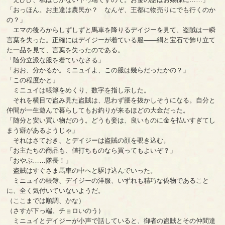
「おっほん。お主達は農民か？ なんぞ、王都に物売りにでも行くのか
の？」
エマの後ろからしずしずと馬車を降りるデイジーを見て、盗賊は一瞬
言葉を失った。正確にはデイジーが着ている服――絹と宝石で飾り立て
た一品を見て、言葉を失ったのである。
「随分立派な服を着ていなさる」
「おお、分かるか。ミニュイよ、この服は幾らだったかの？」
「この程度かと」
ミニュイは帳簿をめくり、数字を指し示した。
それを横目で盗み見た盗賊は、思わず腰を抜かしそうになる。自分と
仲間が一生遊んで暮らしてもお釣りが来るほどの大金だった。
「随分と安い買い物だのう。どうも妾は、良いものに金を払いすぎてし
まう癖があるようじゃ」
それはさておき、とデイジーは盗賊の顔を覗き込む。
「お主たちの商品も、値打ちものなら買ってもよいぞ？」
「おやぶ……隊長！」
盗賊はすぐさま馬車の中へと駆け込んでいった。
ミニュイの帳簿、デイジーの洋服、いずれも精巧な偽物であること
に、全く気付いていないようだ。
（ここまでは順調、かな）
（さすが下っ端、チョロいのう）
ミニュイとデイジーが小声で話していると、御者の盗賊とその仲間達