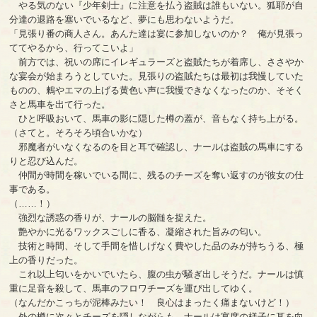
やる気のない『少年剣士』に注意を払う盗賊は誰もいない。狐耶が自
分達の退路を塞いでいるなど、夢にも思わないようだ。
「見張り番の商人さん。あんた達は宴に参加しないのか？ 俺が見張っ
ててやるから、行ってこいよ」
前方では、祝いの席にイレギュラーズと盗賊たちが着席し、ささやか
な宴会が始まろうとしていた。見張りの盗賊たちは最初は我慢していた
ものの、鶫やエマの上げる黄色い声に我慢できなくなったのか、そそく
さと馬車を出て行った。
ひと呼吸おいて、馬車の影に隠した樽の蓋が、音もなく持ち上がる。
（さてと。そろそろ頃合いかな）
邪魔者がいなくなるのを目と耳で確認し、ナールは盗賊の馬車にする
りと忍び込んだ。
仲間が時間を稼いでいる間に、残るのチーズを奪い返すのが彼女の仕
事である。
（……！）
強烈な誘惑の香りが、ナールの脳髄を捉えた。
艶やかに光るワックスごしに香る、凝縮された旨みの匂い。
技術と時間、そして手間を惜しげなく費やした品のみが持ちうる、極
上の香りだった。
これ以上匂いをかいでいたら、腹の虫が騒ぎ出しそうだ。ナールは慎
重に足音を殺して、馬車のフロワチーズを運び出してゆく。
（なんだかこっちが泥棒みたい！ 良心はまったく痛まないけど！）
外の樽に次々とチーズを隠しながらも、ナールは宴席の様子に耳を向