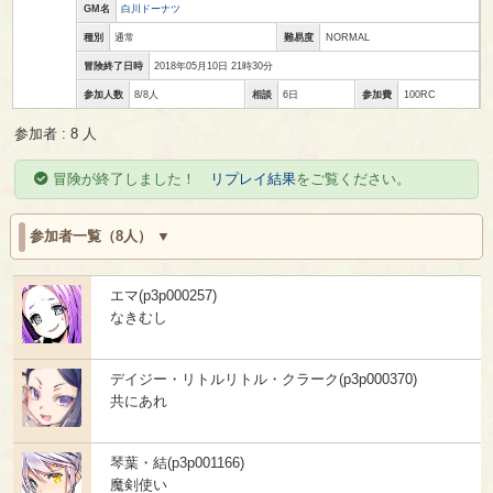
GM名
白川ドーナツ
種別
通常
難易度
NORMAL
冒険終了日時
2018年05月10日 21時30分
参加人数
8/8人
相談
6日
参加費
100RC
参加者 : 8 人
冒険が終了しました！
リプレイ結果
をご覧ください。
参加者一覧（8人）
エマ(p3p000257)
なきむし
デイジー・リトルリトル・クラーク(p3p000370)
共にあれ
琴葉・結(p3p001166)
魔剣使い