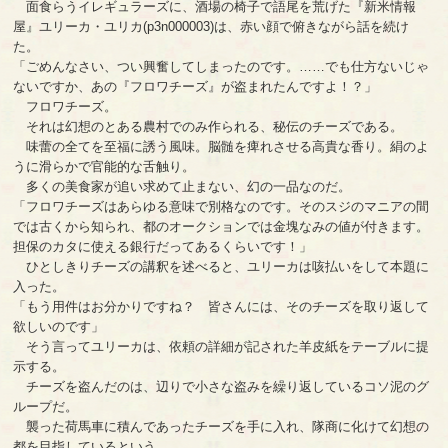
面食らうイレギュラーズに、酒場の椅子で語尾を荒げた『新米情報
屋』ユリーカ・ユリカ(p3n000003)は、赤い顔で俯きながら話を続け
た。
「ごめんなさい、つい興奮してしまったのです。……でも仕方ないじゃ
ないですか、あの『フロワチーズ』が盗まれたんですよ！？」
フロワチーズ。
それは幻想のとある農村でのみ作られる、秘伝のチーズである。
味蕾の全てを至福に誘う風味。脳髄を痺れさせる高貴な香り。絹のよ
うに滑らかで官能的な舌触り。
多くの美食家が追い求めて止まない、幻の一品なのだ。
「フロワチーズはあらゆる意味で別格なのです。そのスジのマニアの間
では古くから知られ、都のオークションでは金塊なみの値が付きます。
担保のカタに使える銀行だってあるくらいです！」
ひとしきりチーズの講釈を述べると、ユリーカは咳払いをして本題に
入った。
「もう用件はお分かりですね？ 皆さんには、そのチーズを取り返して
欲しいのです」
そう言ってユリーカは、依頼の詳細が記された羊皮紙をテーブルに提
示する。
チーズを盗んだのは、辺りで小さな盗みを繰り返しているコソ泥のグ
ループだ。
襲った荷馬車に積んであったチーズを手に入れ、隊商に化けて幻想の
都を目指しているという。