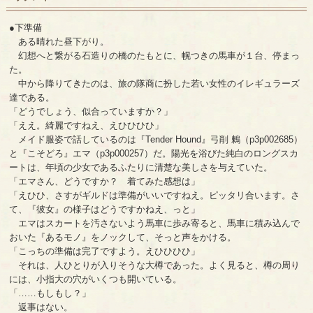
●下準備
ある晴れた昼下がり。
幻想へと繋がる石造りの橋のたもとに、幌つきの馬車が１台、停まっ
た。
中から降りてきたのは、旅の隊商に扮した若い女性のイレギュラーズ
達である。
「どうでしょう、似合っていますか？」
「ええ。綺麗ですねえ、えひひひひ」
メイド服姿で話しているのは『Tender Hound』弓削 鶫（p3p002685）
と『こそどろ』エマ（p3p000257）だ。陽光を浴びた純白のロングスカ
ートは、年頃の少女であるふたりに清楚な美しさを与えていた。
「エマさん、どうですか？ 着てみた感想は」
「えひひ、さすがギルドは準備がいいですねえ。ピッタリ合います。さ
て、『彼女』の様子はどうですかねえ、っと」
エマはスカートを汚さないよう馬車に歩み寄ると、馬車に積み込んで
おいた『あるモノ』をノックして、そっと声をかける。
「こっちの準備は完了ですよう。えひひひひ」
それは、人ひとりが入りそうな大樽であった。よく見ると、樽の周り
には、小指大の穴がいくつも開いている。
「……もしもし？」
返事はない。