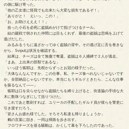
の側に駆け寄った。
「他の乙女達に怪我でも出来たら大変な損失であるぞ！」
「ありがと！ えいっ、この！」
「お、お助けえええ！！」
拾った小石を必死に盗賊めがけて投げつけるナール。
結の蹴戦で倒された仲間には目もくれず、最後の盗賊は悲鳴を上げて
逃げだした。
みるみるうちに遠ざかってゆく盗賊の背中。その逃げ足に舌を巻きな
がら、Svipulは状況を確認する。
結果は、チーズは全て無傷で奪還。盗賊は６人捕縛で２人が逃走。
「まあ、上出来の部類であるな」
いっぽう狐耶は、先程からずっとお冠の様子だった。
「大体なんなんですか、この仕事。私、チーズ食べれないじゃないです
か。全部納品じゃないですか。本当にもうギルドときたら、こんな仕事
を振るなんて――」
狐耶は口を尖らせながら盗賊たちを縛り上げると、街道脇の手頃な大
木に数珠つなぎにして括りつけた。
これであと数刻すれば、ユリーカの手配したギルド員が彼らを警吏に
引き渡すだろう。
「皆さんお疲れ様でした。そろそろ私達も帰りましょうか」
鶫の言葉に頷き、一同は帰路を歩き出す。
フロワチーズを巡る騒動は、かくして幕を下ろしたのであった。