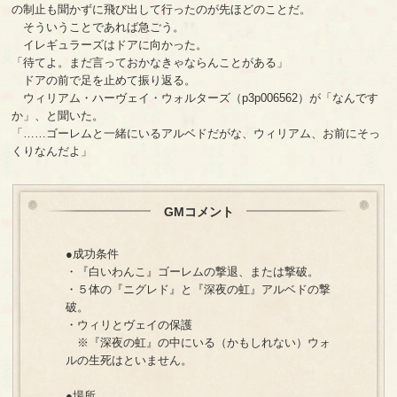
の制止も聞かずに飛び出して行ったのが先ほどのことだ。
そういうことであれば急ごう。
イレギュラーズはドアに向かった。
「待てよ。まだ言っておかなきゃならんことがある」
ドアの前で足を止めて振り返る。
ウィリアム・ハーヴェイ・ウォルターズ（p3p006562）が「なんです
か」、と聞いた。
「……ゴーレムと一緒にいるアルベドだがな、ウィリアム、お前にそっ
くりなんだよ」
GMコメント
●成功条件
・『白いわんこ』ゴーレムの撃退、または撃破。
・５体の『ニグレド』と『深夜の虹』アルベドの撃
破。
・ウィリとヴェイの保護
※『深夜の虹』の中にいる（かもしれない）ウォ
ルの生死はといません。
●場所