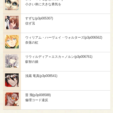
小さい体に大きな勇気を
すずな(p3p005307)
信ず刄
ウィリアム・ハーヴェイ・ウォルターズ(p3p006562)
奈落の虹
リウィルディア＝エスカ＝ノルン(p3p006761)
叡智の娘
浅蔵 竜真(p3p008541)
晋 飛(p3p008588)
倫理コード違反