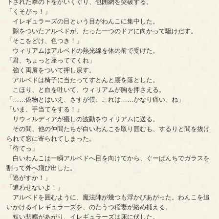
下された拳の下をかいくぐり、包囲網を突破する。
「くそがっ！」
イレギュラーズの目という目がわんこに集中した。
隙をついたアルベドが、たった一つのドアに向かって駆けだす。
「そこをどけ、色つき！」
ウィリアムはアルベドの熱光線を体の前で受けた。
「君、ちょっと座っててくれ」
強く両肩をついて押し戻す。
アルベドは椅子に当たってすとんと腰を落とした。
こほり、と血を吐いて、ウィリアムが胸を押さえる。
「……偽物とはいえ、さすが僕。これは……かなり痛い、ね」
「いま、手当てをする！」
リウィルディアが癒しの波動をウィリアムに送る。
その間、他の仲間たちが白いわんこを取り囲むも、するりと間を抜け
られて窓に寄られてしまった。
「待てっ」
白いわんこは一瞬アルベドへ目を向けてから、ぐーぱんちでガラスを
割って外へ飛び出した。
「逃がすか！」
「追わせないよ！」
アルベドを囲むように、魔法陣が幾つも浮かびあがった。わんこを追
いかけるイレギュラーズを、のたうつ稲妻が絡め捕える。
短い悲鳴があがり、イレギュラーズは床に伏した。