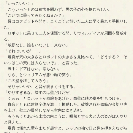
「かっこいい！」
こういったものは種族を問わず、男の子の心を掴むらしい。
「こいつに乗ってみたくねぇか？」
晋はコクピットを開き、こくこくと頷いた二人に早く乗れと手振りし
た。
ロボットに乗せて二人を保護する間、リウィルディアが周囲を警戒す
る。
「敵影なし。誰もいないし、来ない」
「それはいいが……」
竜真が穴の大きさとロボットの大きさを見比べて、「どうする？ そ
いつはこの穴には入らないぞ」、と言った。
裏手にドアはない。窓もない。
なら、とウィリアムが悪い顔で笑う。
「この壁を壊して入ろう」
そりゃいいや、と晋が腕まくりをする。
「やりすぎるな。壊すのは壁だけだぞ」
ぐぉぉ、とロボットが両腕をあげた。白壁に鉄の拳を打ちつける。
轟音とともに建物全体が激しく振動した。破壊された鉄筋が金切り声
を上げ、壁土が爆発しながら室内に吹き込む。
もうもうとあがる土埃の向こうに、唖然とする犬と人の姿がぼんやり
と見えた。
竜真は壊れた壁をまたぎ越すと、シャツの袖で口と鼻を押さえながら