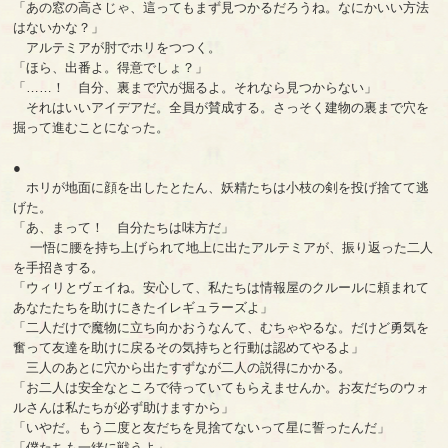
「あの窓の高さじゃ、這ってもまず見つかるだろうね。なにかいい方法
はないかな？」
アルテミアが肘でホリをつつく。
「ほら、出番よ。得意でしょ？」
「……！ 自分、裏まで穴が掘るよ。それなら見つからない」
それはいいアイデアだ。全員が賛成する。さっそく建物の裏まで穴を
掘って進むことになった。
●
ホリが地面に顔を出したとたん、妖精たちは小枝の剣を投げ捨てて逃
げた。
「あ、まって！ 自分たちは味方だ」
一悟に腰を持ち上げられて地上に出たアルテミアが、振り返った二人
を手招きする。
「ウィリとヴェイね。安心して、私たちは情報屋のクルールに頼まれて
あなたたちを助けにきたイレギュラーズよ」
「二人だけで魔物に立ち向かおうなんて、むちゃやるな。だけど勇気を
奮って友達を助けに戻るその気持ちと行動は認めてやるよ」
三人のあとに穴から出たすずなが二人の説得にかかる。
「お二人は安全なところで待っていてもらえませんか。お友だちのウォ
ルさんは私たちが必ず助けますから」
「いやだ。もう二度と友だちを見捨てないって星に誓ったんだ」
「僕たちも一緒に戦うよ」