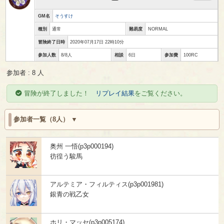
GM名
そうすけ
種別
通常
難易度
NORMAL
冒険終了日時
2020年07月17日 22時10分
参加人数
8/8人
相談
6日
参加費
100RC
参加者 : 8 人
冒険が終了しました！
リプレイ結果
をご覧ください。
参加者一覧（8人）
奥州 一悟(p3p000194)
彷徨う駿馬
アルテミア・フィルティス(p3p001981)
銀青の戦乙女
ホリ・マッセ(p3p005174)