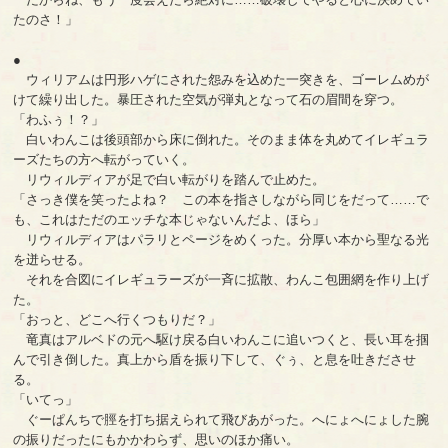
たのさ！」
●
ウィリアムは円形ハゲにされた怨みを込めた一突きを、ゴーレムめが
けて繰り出した。暴圧された空気が弾丸となって石の眉間を穿つ。
「わふぅ！？」
白いわんこは後頭部から床に倒れた。そのまま体を丸めてイレギュラ
ーズたちの方へ転がっていく。
リウィルディアが足で白い転がりを踏んで止めた。
「さっき僕を笑ったよね？ この本を指さしながら同じをだって……で
も、これはただのエッチな本じゃないんだよ、ほら」
リウィルディアはパラリとページをめくった。分厚い本から聖なる光
を迸らせる。
それを合図にイレギュラーズが一斉に拡散、わんこ包囲網を作り上げ
た。
「おっと、どこへ行くつもりだ？」
竜真はアルベドの元へ駆け戻る白いわんこに追いつくと、長い耳を掴
んで引き倒した。真上から盾を振り下して、ぐぅ、と息を吐きださせ
る。
「いてっ」
ぐーぱんちで脛を打ち据えられて飛びあがった。へにょへにょした腕
の振りだったにもかかわらず、思いのほか痛い。