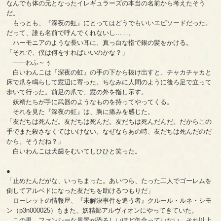
なんでも体の元となったイレギュラーズの本当の名前から考えたそう
だ。
もっとも、『深夜の虹』にとってはどうでもいいエピソードだった。
だって、誰も名前で呼んでくれないし……。
ハーモニアのような長い耳に、真っ白な指で銀の髪をかける。
「それで、僕は何をすればいいのかな？」
――わふ～ぅ
白いわんこは『深夜の虹』の手の下から抜け出すと、チャカチャカと
床で爪を鳴らして窓辺に寄った。ちなみに人間のように後ろ足で立って
歩いて行った。前足の爪で、窓の外を指し示す。
妖精たちが手に武器のようなものを持ってやってくる。
それを見た『深夜の虹』は、胸に痛みを感じた。
「友だちは死んだ。友だちは死んだ。友だちは死んだんだ。だからこの
手でまた殺さなくてはいけない。なぜならあの時、友だちは死んだのだ
から。そうだね？」
白いわんこは犬歯をむいてしひひと笑った。
●
「止めたんだがな、いっちまった。あいつら、たった二人でゴーレムを
倒してアルベドになった友だちを助けるつもりだ」
ローレットの情報屋、『未解決事件を追う者』クルール・ルネ・シモ
ン（p3n000025）もまた、妖精郷アルヴィオンにやってきていた。
この男、ファンシーな風景が恐ろしいほど似合っていない。それ以上