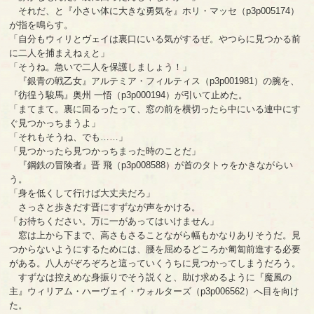
それだ、と『小さい体に大きな勇気を』ホリ・マッセ（p3p005174）
が指を鳴らす。
「自分もウィリとヴェイは裏口にいる気がするぜ。やつらに見つかる前
に二人を捕まえねぇと」
「そうね。急いで二人を保護しましょう！」
『銀青の戦乙女』アルテミア・フィルティス（p3p001981）の腕を、
『彷徨う駿馬』奥州 一悟（p3p000194）が引いて止めた。
「まてまて。裏に回るったって、窓の前を横切ったら中にいる連中にす
ぐ見つかっちまうよ」
「それもそうね、でも……」
「見つかったら見つかっちまった時のことだ」
『鋼鉄の冒険者』晋 飛（p3p008588）が首のタトゥをかきながらい
う。
「身を低くして行けば大丈夫だろ」
さっさと歩きだす晋にすずなが声をかける。
「お待ちください。万に一があってはいけません」
窓は上から下まで、高さもさることながら幅もかなりありそうだ。見
つからないようにするためには、腰を屈めるどころか匍匐前進する必要
がある。八人がぞろぞろと這っていくうちに見つかってしまうだろう。
すずなは控えめな身振りでそう説くと、助け求めるように『魔風の
主』ウィリアム・ハーヴェイ・ウォルターズ（p3p006562）へ目を向け
た。