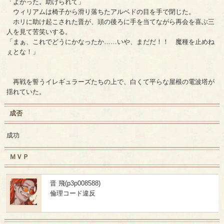
「よかった。助けられて」
ウィリアムは椅子から滑り落ちたアルベドの目を手で閉じた。
ホリに助け起こされた晋が、頭の後ろに手を当てながら再会を喜ぶ三
人を見て苦笑いする。
「まぁ、これでどうにかなったか……いや、まだだ！！ 魔種を止めね
ぇとな！」
再戦を誓うイレギュラーズたちの上で、白くて平らな屋根の電波塔が
揺れていた。
成否
成功
ＭＶＰ
晋 飛(p3p008588)
倫理コード違反