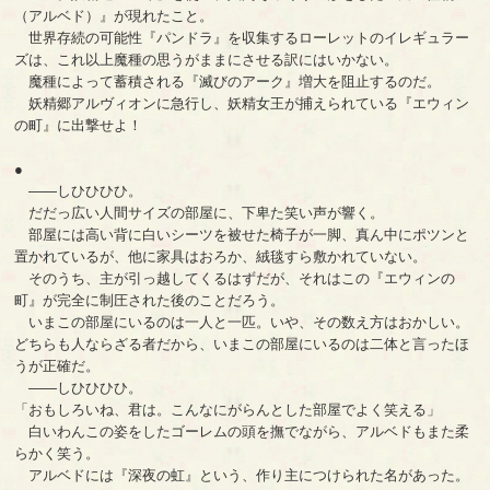
（アルベド）』が現れたこと。
世界存続の可能性『パンドラ』を収集するローレットのイレギュラー
ズは、これ以上魔種の思うがままにさせる訳にはいかない。
魔種によって蓄積される『滅びのアーク』増大を阻止するのだ。
妖精郷アルヴィオンに急行し、妖精女王が捕えられている『エウィン
の町』に出撃せよ！
●
――しひひひひ。
だだっ広い人間サイズの部屋に、下卑た笑い声が響く。
部屋には高い背に白いシーツを被せた椅子が一脚、真ん中にポツンと
置かれているが、他に家具はおろか、絨毯すら敷かれていない。
そのうち、主が引っ越してくるはずだが、それはこの『エウィンの
町』が完全に制圧された後のことだろう。
いまこの部屋にいるのは一人と一匹。いや、その数え方はおかしい。
どちらも人ならざる者だから、いまこの部屋にいるのは二体と言ったほ
うが正確だ。
――しひひひひ。
「おもしろいね、君は。こんなにがらんとした部屋でよく笑える」
白いわんこの姿をしたゴーレムの頭を撫でながら、アルベドもまた柔
らかく笑う。
アルベドには『深夜の虹』という、作り主につけられた名があった。