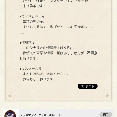
だだし、錬金術モンスターですのでガチ固い……
つまり強敵です！
●ウィリとヴェイ
妖精の男の子。
友だちを見捨てて逃げたとこを心底後悔してい
る。
●情報精度
このシナリオの情報精度はBです。
依頼人の言葉や情報に嘘はありませんが、不明点
もあります。
●マスターより
よろしければご参加ください。
お待ちしております。
完了
＜月蝕アグノシア＞遠い夜明け