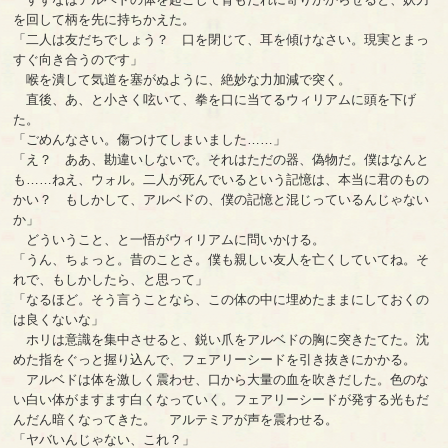
を回して柄を先に持ちかえた。
「二人は友だちでしょう？ 口を閉じて、耳を傾けなさい。現実とまっ
すぐ向き合うのです」
喉を潰して気道を塞がぬように、絶妙な力加減で突く。
直後、あ、と小さく呟いて、拳を口に当てるウィリアムに頭を下げ
た。
「ごめんなさい。傷つけてしまいました……」
「え？ ああ、勘違いしないで。それはただの器、偽物だ。僕はなんと
も……ねえ、ウォル。二人が死んでいるという記憶は、本当に君のもの
かい？ もしかして、アルベドの、僕の記憶と混じっているんじゃない
か」
どういうこと、と一悟がウィリアムに問いかける。
「うん、ちょっと。昔のことさ。僕も親しい友人を亡くしていてね。そ
れで、もしかしたら、と思って」
「なるほど。そう言うことなら、この体の中に埋めたままにしておくの
は良くないな」
ホリは意識を集中させると、鋭い爪をアルベドの胸に突きたてた。沈
めた指をぐっと握り込んで、フェアリーシードを引き抜きにかかる。
アルベドは体を激しく震わせ、口から大量の血を吹きだした。色のな
い白い体がますます白くなっていく。フェアリーシードが発する光もだ
んだん暗くなってきた。 アルテミアが声を震わせる。
「ヤバいんじゃない、これ？」