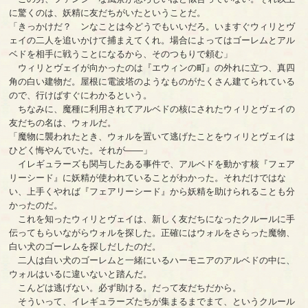
に驚くのは、妖精に友だちがいたということだ。
「きっかけだ？ ンなことは今どうでもいいだろ。いますぐウィリとヴ
ェイの二人を追いかけて捕まえてくれ。場合によってはゴーレムとアル
ベドを相手に戦うことになるから、そのつもりで頼む」
ウィリとヴェイが向かったのは『エウィンの町』の外れに立つ、真四
角の白い建物だ。屋根に電波塔のようなものがたくさん建てられている
ので、行けばすぐにわかるという。
ちなみに、魔種に利用されてアルベドの核にされたウィリとヴェイの
友だちの名は、ウォルだ。
「魔物に襲われたとき、ウォルを置いて逃げたことをウィリとヴェイは
ひどく悔やんでいた。それが――」
イレギュラーズも関与したある事件で、アルベドを動かす核『フェア
リーシード』に妖精が使われていることがわかった。それだけではな
い、上手くやれば『フェアリーシード』から妖精を助けられることも分
かったのだ。
これを知ったウィリとヴェイは、新しく友だちになったクルールに手
伝ってもらいながらウォルを探した。正確にはウォルをさらった魔物、
白い犬のゴーレムを探しだしたのだ。
二人は白い犬のゴーレムと一緒にいるハーモニアのアルベドの中に、
ウォルはいるに違いないと踏んだ。
こんどは逃げない。必ず助ける。だって友だちだから。
そういって、イレギュラーズたちが集まるまでまて、というクルール