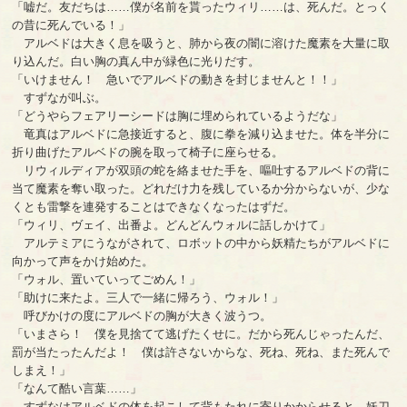
「嘘だ。友だちは……僕が名前を貰ったウィリ……は、死んだ。とっく
の昔に死んでいる！」
アルベドは大きく息を吸うと、肺から夜の闇に溶けた魔素を大量に取
り込んだ。白い胸の真ん中が緑色に光りだす。
「いけません！ 急いでアルベドの動きを封じませんと！！」
すずなが叫ぶ。
「どうやらフェアリーシードは胸に埋められているようだな」
竜真はアルベドに急接近すると、腹に拳を減り込ませた。体を半分に
折り曲げたアルベドの腕を取って椅子に座らせる。
リウィルディアが双頭の蛇を絡ませた手を、嘔吐するアルベドの背に
当て魔素を奪い取った。どれだけ力を残しているか分からないが、少な
くとも雷撃を連発することはできなくなったはずだ。
「ウィリ、ヴェイ、出番よ。どんどんウォルに話しかけて」
アルテミアにうながされて、ロボットの中から妖精たちがアルベドに
向かって声をかけ始めた。
「ウォル、置いていってごめん！」
「助けに来たよ。三人で一緒に帰ろう、ウォル！」
呼びかけの度にアルベドの胸が大きく波うつ。
「いまさら！ 僕を見捨てて逃げたくせに。だから死んじゃったんだ、
罰が当たったんだよ！ 僕は許さないからな、死ね、死ね、また死んで
しまえ！」
「なんて酷い言葉……」
すずなはアルベドの体を起こして背もたれに寄りかからせると、妖刀