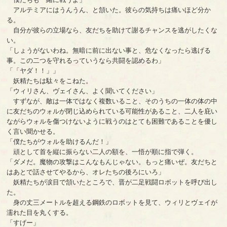
アルテミアにはうんうん、と頷いた。彼らの気持ちは痛いほど分か
る。
自分が彼らの立場なら、友だちを助けて謝るチャンスを逃がしたくな
い。
「しょうがないわね。無暗に前に出ない事と、危なくなったら逃げる
事。この二つを守れるっていうなら共闘を認めるわ」
「「ヤダ！！」」
妖精たちは駄々をこねた。
「ウィリさん、ヴェイさん、よく聞いてください」
すずなが、敵は一体ではなく複数いること、そのうちの一体の体の中
に友だちのウォルが閉じ込められている可能性があること、二人を庇い
ながらウォルを傷つけないように戦うのはとても困難であることを優し
く言い聞かせる。
「僕たちがウォルを助けるんだ！」
頑として首を縦に振らない二人の額を、一悟が順に指で弾く。
「ダメだ。魔物の攻撃はこんなもんじゃない。もっと痛いぜ。友だちと
はあとで話させてやるから、オレたちの後ろにいろ」
妖精たちが涙目で頷いたところで、晋が二足戦闘ロボットを呼び出し
た。
身の丈三メートルを超える鋼鉄のロボットを見て、ウィリとヴェイが
濡れた目を丸くする。
「すげー」