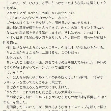
白いわんこが、ひひひ、と牙に引っかかったような笑いを漏らして立
ちあがる。
アルテミアが白いわんこの前に立ちはだかった。
「こいつのへんな笑い声のせいだよ、きっと！」
ゴーレムはくるりと身を翻した。明後日の方向に走り出す。
赤い緒の草履が横手から入ってきて、わんこの逃亡ラインを踏んだ。
「なんだか親近感を覚える気がしますが、それはそれ、これはこれ」
すずなは逃げる背に長太刀を振りおろした。縦一閃、切っ先が石肌を
彫り刻む。
仰け反りながらよろめいたところへ、今度はホリが足払いをかける。
「ちょこまかちょこまか……逃げるな、この野郎っ」
「わおぉぉん！！」
白いわんこは遠吠え一発、気合でホリの足を飛んでかわした。勢いの
まま壁を駆けあがってムーンサルトで逆襲する。
「え、私！？」
ぐーぱんちがあわやアルテミアの鼻を折ろうという瞬間、一悟がオー
ラキャノンを放ってわんこをふっ飛ばす。
晋は赤々と燃える刃を拳の先に作り上げた。
「クソ犬！ これで終わりだと思ったら大間違い――」
晋の拳が届く前に、アルベドが大いなる癒しの魔法陣を展開して白い
わんこを癒した。
超回復した白いわんこが、流れるようなサイドステップを踏んで振り