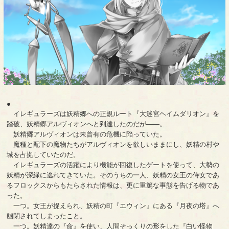
●
イレギュラーズは妖精郷への正規ルート『大迷宮ヘイムダリオン』を
踏破、妖精郷アルヴィオンへと到達したのだが――。
妖精郷アルヴィオンは未曾有の危機に陥っていた。
魔種と配下の魔物たちがアルヴィオンを欲しいままにし、妖精の村や
城を占拠していたのだ。
イレギュラーズの活躍により機能が回復したゲートを使って、大勢の
妖精が深緑に逃れてきていた。そのうちの一人、妖精の女王の侍女であ
るフロックスからもたらされた情報は、更に重篤な事態を告げる物であ
った。
一つ。女王が捉えられ、妖精の町『エウィン』にある『月夜の塔』へ
幽閉されてしまったこと。
一つ。妖精達の『命』を使い、人間そっくりの形をした『白い怪物