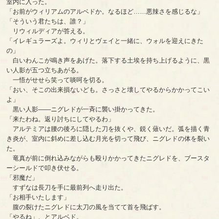
室内に入った。
「お前がウィリアムのアルベドか。なるほど……悪辣さを感じるな」
「そういう君たちは、誰？」
リウィルディアが答える。
「イレギュラーズよ。ウィリとヴェイと一緒に、ウォルを迎えにきた
の」
白いわんこが鳴き声をあげた。落下する土埃を持ち上げるように、黒
い人影が五つ立ちあがる。
一悟がせせら笑って啖呵を切る。
「おい、そこの出来損ないども。さっさと壊してやるからかかってこい
よ」
黒い人影――ニグレドが一斉に襲い掛かってきた。
「来たわね。返り討ちにしてやるわ」
アルテミアは腰の後ろに隠した刀を抜くや、鋭く薙いだ。弧を描く青
き炎が、室内に斜めに差し込む月光を切って飛び、ニグレドの体を裂い
た。
竜真が前に倒れ込みながらも殴りかかってきたニグレドを、ブースタ
ーシールドで叩き伏せる。
「邪魔だ」
すずなは長刀を手に最前列へ走り出た。
「お相手いたします」
腹の裂けたニグレドに太刀の風を当てて首を飛ばす。
「やるね」、とアルベド。