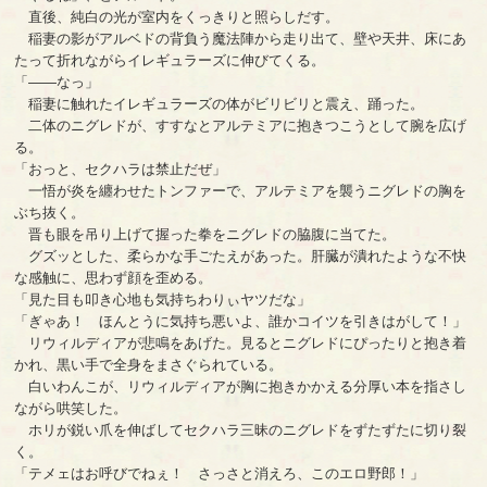
直後、純白の光が室内をくっきりと照らしだす。
稲妻の影がアルベドの背負う魔法陣から走り出て、壁や天井、床にあ
たって折れながらイレギュラーズに伸びてくる。
「――なっ」
稲妻に触れたイレギュラーズの体がビリビリと震え、踊った。
二体のニグレドが、すすなとアルテミアに抱きつこうとして腕を広げ
る。
「おっと、セクハラは禁止だぜ」
一悟が炎を纏わせたトンファーで、アルテミアを襲うニグレドの胸を
ぶち抜く。
晋も眼を吊り上げて握った拳をニグレドの脇腹に当てた。
グズッとした、柔らかな手ごたえがあった。肝臓が潰れたような不快
な感触に、思わず顔を歪める。
「見た目も叩き心地も気持ちわりぃヤツだな」
「ぎゃあ！ ほんとうに気持ち悪いよ、誰かコイツを引きはがして！」
リウィルディアが悲鳴をあげた。見るとニグレドにぴったりと抱き着
かれ、黒い手で全身をまさぐられている。
白いわんこが、リウィルディアが胸に抱きかかえる分厚い本を指さし
ながら哄笑した。
ホリが鋭い爪を伸ばしてセクハラ三昧のニグレドをずたずたに切り裂
く。
「テメェはお呼びでねぇ！ さっさと消えろ、このエロ野郎！」