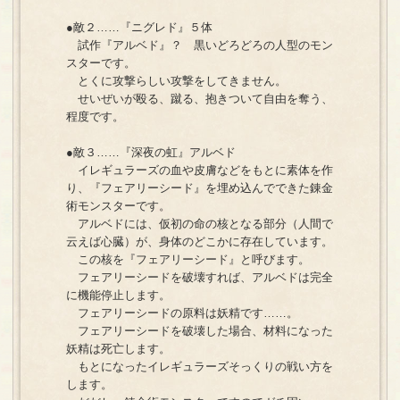
●敵２……『ニグレド』５体
試作『アルベド』？ 黒いどろどろの人型のモン
スターです。
とくに攻撃らしい攻撃をしてきません。
せいぜいが殴る、蹴る、抱きついて自由を奪う、
程度です。
●敵３……『深夜の虹』アルベド
イレギュラーズの血や皮膚などをもとに素体を作
り、『フェアリーシード』を埋め込んでできた錬金
術モンスターです。
アルベドには、仮初の命の核となる部分（人間で
云えば心臓）が、身体のどこかに存在しています。
この核を『フェアリーシード』と呼びます。
フェアリーシードを破壊すれば、アルベドは完全
に機能停止します。
フェアリーシードの原料は妖精です……。
フェアリーシードを破壊した場合、材料になった
妖精は死亡します。
もとになったイレギュラーズそっくりの戦い方を
します。