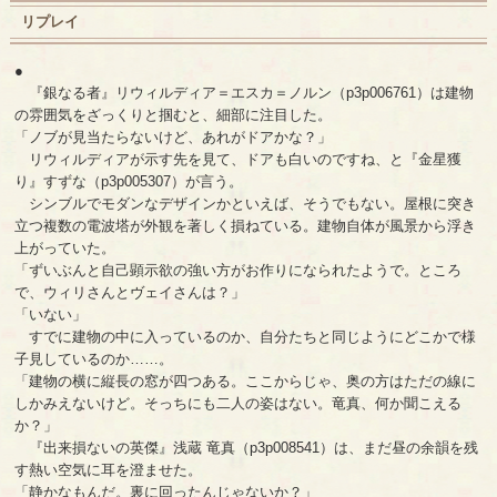
リプレイ
●
『銀なる者』リウィルディア＝エスカ＝ノルン（p3p006761）は建物
の雰囲気をざっくりと掴むと、細部に注目した。
「ノブが見当たらないけど、あれがドアかな？」
リウィルディアが示す先を見て、ドアも白いのですね、と『金星獲
り』すずな（p3p005307）が言う。
シンブルでモダンなデザインかといえば、そうでもない。屋根に突き
立つ複数の電波塔が外観を著しく損ねている。建物自体が風景から浮き
上がっていた。
「ずいぶんと自己顕示欲の強い方がお作りになられたようで。ところ
で、ウィリさんとヴェイさんは？」
「いない」
すでに建物の中に入っているのか、自分たちと同じようにどこかで様
子見しているのか……。
「建物の横に縦長の窓が四つある。ここからじゃ、奥の方はただの線に
しかみえないけど。そっちにも二人の姿はない。竜真、何か聞こえる
か？」
『出来損ないの英傑』浅蔵 竜真（p3p008541）は、まだ昼の余韻を残
す熱い空気に耳を澄ませた。
「静かなもんだ。裏に回ったんじゃないか？」