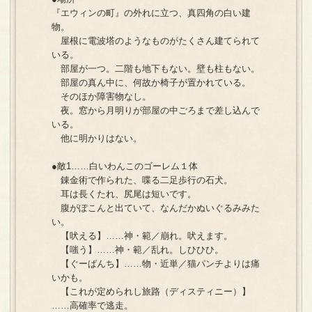
『エウィンの町』の外れに立つ、真四角の白い建
物。
屋根に電波塔のようなものがたくさん建てられて
いる。
部屋が一つ。二階も地下もない。壁も柱もない。
部屋の真ん中に、何故か椅子が置かれている。
そのほか障害物なし。
夜。窓から月明りが部屋の中ごろまで差し込んで
いる。
他に明かりはない。
●敵1……白いわんこのゴーレム１体
錬金術で作られた、喋る二足歩行の石犬。
耳は長くたれ、尻尾は短いです。
腹がぽこんと出ていて、なんだかぬいぐるみみた
い。
【吠える】……神・範／崩れ。吠えます。
【嗤う】……神・範／乱れ。しひひひ。
【ぐーぱんち】……物・近単／猫パンチよりは痛
いかも。
【これが定められし旅路（ディスティニー）】
……高確率で逃走。