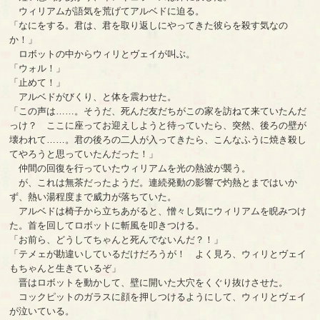
ウィリアムが語気を荒げてアルベドに迫る。
「なにをする。君は、君を取り返しにやってきた彼らを殺す気なの
か！」
ロボットの中からウィリとヴェイが叫ぶ。
「ウォル！」
「止めて！」
アルベドがびくり、と体を震わせた。
「この声は……。そうだ、死んだ友だちがこの家を訪ねて来ていたんだ
っけ？ ここに座ってお迎えしようと待っていたら、突然、後ろの壁が
壊われて……。君の後ろの二人が入ってきたら、こんなふうに焼き殺し
てやろうと思っていたんだった！」
仲間の回復を行っていたウィリアムを光の熱波が襲う。
が、これは無茶だったようだ。連続発動の影響で灼熱とまではいか
ず、熱い湯程度まで威力が落ちていた。
アルベドは椅子から立ちあがると、憎々し気にウィリアムを睨みつけ
た。首を回してロボットに斬風を叩きつける。
「お前ら、どうしてちゃんと死んでないんだ？！」
「テメェが勘違いしているだけだろうが！ よく見ろ、ウィリとヴェイ
もちゃんと生きているぞ」
晋はロボットを動かして、壁に開いた大穴をくぐり抜けさせた。
コックピットのガラスに顔を押しつけるようにして、ウィリとヴェイ
が泣いている。