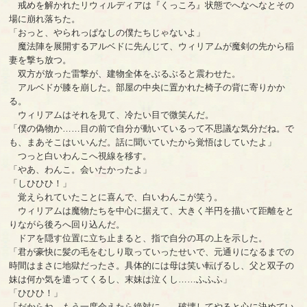
戒めを解かれたリウィルディアは『くっころ』状態でへなへなとその
場に崩れ落ちた。
「おっと、やられっぱなしの僕たちじゃないよ」
魔法陣を展開するアルベドに先んじて、ウィリアムが魔剣の先から稲
妻を撃ち放つ。
双方が放った雷撃が、建物全体をぶるぶると震わせた。
アルベドが膝を崩した。部屋の中央に置かれた椅子の背に寄りかか
る。
ウィリアムはそれを見て、冷たい目で微笑んだ。
「僕の偽物か……目の前で自分が動いているって不思議な気分だね。で
も、まあそこはいいんだ。話に聞いていたから覚悟はしていたよ」
つっと白いわんこへ視線を移す。
「やあ、わんこ。会いたかったよ」
「しひひひ！」
覚えられていたことに喜んで、白いわんこが笑う。
ウィリアムは魔物たちを中心に据えて、大きく半円を描いて距離をと
りながら後ろへ回り込んだ。
ドアを隠す位置に立ち止まると、指で自分の耳の上を示した。
「君が豪快に髪の毛をむしり取っていったせいで、元通りになるまでの
時間はまさに地獄だったさ。具体的には母は笑い転げるし、父と双子の
妹は何か気を遣ってくるし、末妹は泣くし……ふふふ」
「ひひひ！」
「だからね、もう一度会えたら絶対に……破壊してやると心に決めてい