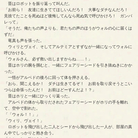
晋はロボットを振り返って叫んだ。
「お前ら！ 友達に生きててほしいんだろ！ 大事なダチなんだろ！
見捨てたことを死ぬほど後悔してんなら死ぬ気で呼びかけろ！ ガンバ
レって」
「そうだ。俺たちの声よりも、君たちの声のほうがウォルの心に届くは
ずだ」
竜真も声を張った。
ウィリとヴェイ、そしてアルテミアとすずなが一緒になってウォルに
呼びかける。
「ウォルさん、必ず救い出しますからね……！」
晋はホリの腕を掴むと、一緒にフェアリーシードを引き抜ぬきにかか
った。
一悟がアルベドの後ろに回って体を押さえる。
「おら、聞こえるか！ ダチは生きてるぞ！ お前を取り戻そうとこい
つらは命張ったんだ！ お前はどーすんだよ！？」
晋はホリと一緒にひっくり返った。
アルベドの体から取りだされたフェアリーシードがホリの手を離れ
て、空中で割れた。
「「ウォル！！」」
「ウィリ、ヴェイ！」
ロボットを飛び出した二人とシードから飛び出した一人が、部屋の真
ん中でしっかりと抱き合う。