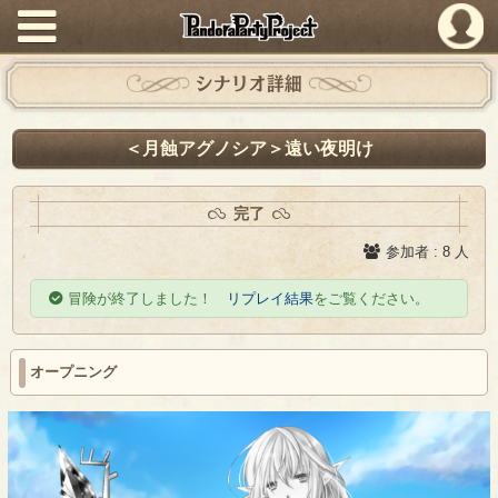
PandoraPartyProject
シナリオ詳細
＜月蝕アグノシア＞遠い夜明け
完了
参加者 : 8 人
冒険が終了しました！
リプレイ結果
をご覧ください。
オープニング