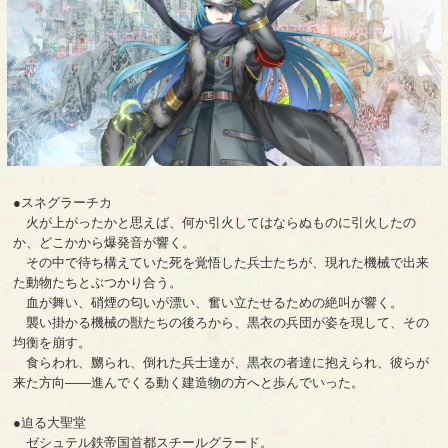
●スネグラーチカ
火が上がったかと思えば、何か引火してはならぬものに引火したの
か、どこかから爆発音が響く。
その中で待ち構えていた死を覚悟した兵士たちが、現れた機械で出来
た動物たちとぶつかり合う。
血が舞い、硝煙の匂いが漂い、奮い立たせるための絶叫が響く。
襲い掛かる機械の獣たちの後ろから、黒衣の兵団が姿を現して、その
均衡を崩す。
食らわれ、嬲られ、倒れた兵士達が、黒衣の者達に抱えられ、彼らが
来た方向――進んでくる動く建造物の方へと歩んでいった。
●迫る大聖堂
ゼシュテル鉄帝国首都スチールグラード。