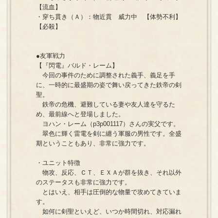
【流血】
・穿ち貫き（Ａ）：物近貫 威力中 【体勢不利】
【必殺】
●友軍戦力
【『閃電』バルド・レーム】
今回の事件のために調整された義手、義足を手
に、一時的に最盛期の姿で舞い戻ってきた鉄帝の剣
聖。
鉄帝の危機、避難している妻や友人達を守るた
め、最前線へと登場しました。
ヨハン・レーム（p3p001117）さんの実父です。
翠色に輝く雷電を剣に纏う軍服の男性です。全盛
期ということもあり、非常に強力です。
・ユニット特徴
物攻、反応、ＣＴ、ＥＸＡが群を抜き、それ以外
のステータスも非常に強力です。
とはいえ、相手は圧倒的な物量で攻めてきていま
す。
如何に剣聖といえど、いつか時間切れ、対応漏れ