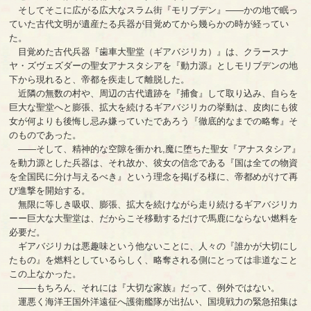
そしてそこに広がる広大なスラム街『モリブデン』――かの地で眠っ
ていた古代文明が遺産たる兵器が目覚めてから幾らかの時が経ってい
た。
目覚めた古代兵器『歯車大聖堂（ギアバジリカ）』は、クラースナ
ヤ・ズヴェズダーの聖女アナスタシアを『動力源』としモリブデンの地
下から現れると、帝都を疾走して離脱した。
近隣の無数の村や、周辺の古代遺跡を『捕食』して取り込み、自らを
巨大な聖堂へと膨張、拡大を続けるギアバジリカの挙動は、皮肉にも彼
女が何よりも後悔し忌み嫌っていたであろう『徹底的なまでの略奪』そ
のものであった。
――そして、精神的な空隙を衝かれ,魔に堕ちた聖女『アナスタシア』
を動力源とした兵器は、それ故か、彼女の信念である『国は全ての物資
を全国民に分け与えるべき』という理念を掲げる様に、帝都めがけて再
び進撃を開始する。
無限に等しき吸収、膨張、拡大を続けながら走り続けるギアバジリカ
ーー巨大な大聖堂は、だからこそ移動するだけで馬鹿にならない燃料を
必要だ。
ギアバジリカは悪趣味という他ないことに、人々の『誰かが大切にし
たもの』を燃料としているらしく、略奪される側にとっては非道なこと
この上なかった。
――もちろん、それには『大切な家族』だって、例外ではない。
運悪く海洋王国外洋遠征へ護衛艦隊が出払い、国境戦力の緊急招集は