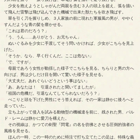
少女を抱えようとしゃがんだ両親を含む３人の頭上を超え、弧を描い
て飛んだ雷撃は飛び込んできた機械で出来た獣たちを吹き飛ばす。
翠を引く刀を握りしめ、３人家族の前に現れた軍服風の男が、ややく
すんだような青の髪を靡かせる。
「これは君のだろう？」
「う、うん……ありがとう、お兄ちゃん」
ぬいぐるみを少女に手渡してそう問いかければ、少女がこちらを見上
げた。
「そうか、なら、早く行くんだ。ここは危ない」
「で、ですが」
母親であろう女性が動揺した様子でこちらを見る。ちらりと男の方へ
向けば、男は少しだけ目を開いて驚いた様子を見せる。
「大丈夫だ。あれぐらいどうという事はない」
「あ、あなたは！ 引退されたと聞いてましたが」
「祖国の危機だ。引退なんてしてられないだろう？」
ぺこりと頭を下げた男性にそう答えれば、その一家は静かに後ろへと
走っていた。
立ち上がって侵入を試みる動物型の機械達を前に、残された男、バル
ド・レームは静かに愛刀を構えた。
その視線は、かつての剣聖『閃電』の名を彷彿とさせる圧倒的強者の
風格を見せる。
ほんの一時、この一時のために特注で打ち立てたこの足は、特殊な義