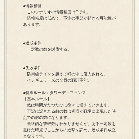
●情報精度
このシナリオの情報精度はCです。
情報精度は低めで、不測の事態が起きる可能性が
あります。
●達成条件
一定数の敵を討伐する。
●失敗条件
防衛線ラインを超えて町の中に侵入される。
イレギュラーズの全員の戦闘不能。
●特殊ルール：タワーディフェンス
【基本ルール】
敵は時間がたつたびに徐々に増えていきます。
下記に記される敵の数は皆様が戦場に出現した時
点での敵の数になります。
最終的な撃破数はわかりませんが、ある一定数を
退けた時点でここからの進撃を諦め、達成条件成立
となります。