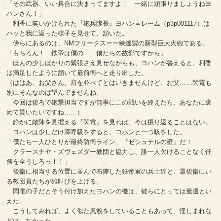
「その武器、いい具合に決まってますよ！ 一緒に頑張りましょうねヨ
ハンさん！」
利香に笑いかけられた『砲兵隊長』ヨハン＝レーム（p3p001117）は
ハッと我に返った様子を見せて、頷いた。
傍らにあるのは、NMフリークスーー練達製の新型巨大火砲である。
「もちろん！ 鉄帝は僕の……僕たちの故郷ですから」
ほんの少しばかりの緊張さえ見せながらも、ヨハンが答えると、利香
は満足したように頷いて最前衛へと走り出した。
（ははあ、お父さん。肩を並べてとはいきませんけど、お父……閃電も
別にそんなのは望んでませんね。
今回は後ろで砲撃担当ですが無事にこの戦いを終えたら、あなたに褒
めて貰いたいですね……）
静かに敵陣を見据える『閃電』を見れば、今は振り返ることはない。
ヨハンは少しだけ深呼吸をすると、コホンと一つ咳をした。
「僕たち一人ひとりが最終防衛ライン、『ゼシュテルの壁』だ！
クラースナヤ・ズヴェズダー教団と協力し、誰一人欠けることなく任
務を全うしろっ！！」
後衛に相当する位置に並んで布陣した鉄帝軍の兵士達と、最後衛にい
る教団員たちが雄叫びを上げる。
閃電の子だとそう付け加えたヨハンの檄は、彼らにとっては最適とい
えた。
こうしてみれば、よく似た風貌をしていることもあって、怪しまれな
どはしなかった。