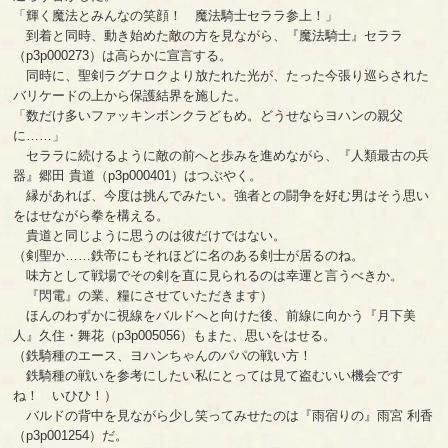
「輝く魔法とみんなの笑顔！ 魔法騎士セララ参上！」
到着と同時、動き始めた敵の方を見ながら、『魔法騎士』セララ
（p3p000273）は高らかに宣言する。
同時に、聖剣ラグナロクより放たれた光が、たった今張り巡らされた
バリケードの上から保護結界を施した。
「数だけ多いファッキンボンクラどもめ。どうせならヨハンの親父
に……」
セララに続けるように敵の前へと歩みを進めながら、『人類最古の兵
器』郷田 貴道（p3p000401）はつぶやく。
縁があれば、今度は挑んでみたい。強者との闘争を好む男はそう思い
をはせながら拳を構える。
貴道と同じように思うのは彼だけではない。
（剣聖か……鉄帝にもそれほどに名のある剣士が居るのね。
味方として戦場でその剣を直に見られるのは幸運と言うべきか。
『閃電』の業、糧にさせていただきます）
ほんのわずかに視線をバルドへと向けた後、前線に向かう『月下美
人』久住・舞花（p3p005056）もまた、思いをはせる。
（鉄騎種のエース、ヨハンちゃんのパパの戦い方！
鉄騎種の戦いを参考にしたい私にとっては見て盗むいい機会です
ね！ いひひ！）
バルドの背中を見ながら少し笑ってみせたのは『雨宿りの』雨宮 利香
（p3p001254）だ。