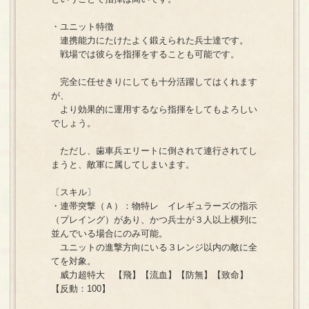
・ユニット特徴
連携能力にたけたよく鍛えられた兵士達です。
戦場では彼らを指揮をすることも可能です。
完全に任せきりにしても十分活躍してはくれます
が、
より効果的に運用するなら指揮をしてもよろしい
でしょう。
ただし、歯車兵エリートに倒されて連行されてし
まうと、敵軍に属してしまいます。
〔スキル〕
・連帯突撃（Ａ）：物特レ イレギュラーズの指示
（プレイング）があり、かつ兵士が３人以上横列に
並んでいる場合にのみ可能。
ユニットの進撃方向にいる３レンジ以内の敵に全
てを対象。
威力超特大 【飛】【流血】【防無】【致命】
【反動：100】