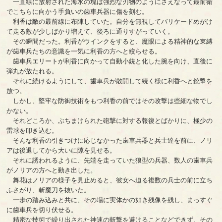
一直線に放射された海水の塊は強烈な刃物のようにさえなって最前衛
でこちらに向かう手負いの歯車兵器に傷を刻む。
利香は敵の最前線に布陣していた。自分を無視してバリケードめがけ
て走る敵が少しばかり増えて、後ろに通りすがっていく。
その瞬間だった。利香がウインクをすると、魔眼による精神的な束縛
が歯車兵たちの意識を一気に利香の方へと絞らせる。
歯車兵エリートが利香に向かって自動小銃と化した腕を向け、直後に
弾丸が放たれる。
それに続けるようにして、歯車兵が散開して続く様に利香へと銃撃を
放つ。
しかし、堅牢な防御技術をもつ利香の前ではその攻撃は些細な物でし
かない。
それどころか、ぶちまけられた砲撃に対する報復とばかりに、極少の
雷球を叩き込む。
そんな利香の引きつけに応じなかった歯車兵器と兵士達を前に、ノリ
アは後退してから大いに隙を見せる。
それに誘われるように、先端を走っていた狼型の兵器、数人の歯車兵
がノリアの方へと動き出した。
舞花はノリアの様子を見止めると、彼女へ迫る複数の兵士の前に立ち
ふさがり、斬魔刀を抜いた。
一歩の踏み込みと共に、その場に実体かの如き残像を残し、まっすぐ
に歯車兵を切り伏せる。
精密な技術で繰り出された神速の斬撃を避けることなどできず、その