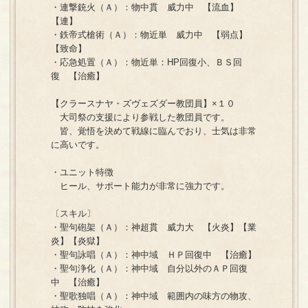
・連撃銃火（Ａ）：物中貫 威力中 【流血】
【連】
・鉄帝式槍術（Ａ）：物近単 威力中 【弱点】
【致命】
・応急処置（Ａ）：物近単：HP回復小、ＢＳ回
復 【治癒】
【クラースナヤ・ズヴェズダー教団員】×１０
大司祭の支援により参戦した教団員です。
皆、覚悟を決めて戦線に臨んでおり、士気は非常
に高いです。
・ユニット特徴
ヒール、サポート能力が非常に強力です。
〔スキル〕
・聖句砲架（Ａ）：神超貫 威力大 【火炎】【業
炎】【炎獄】
・聖句詠唱（Ａ）：神中域 ＨＰ回復中 【治癒】
・聖句浄化（Ａ）：神中域 自分以外のＡＰ回復
中 【治癒】
・聖歌独唱（Ａ）：神中域 範囲内の味方の物攻、