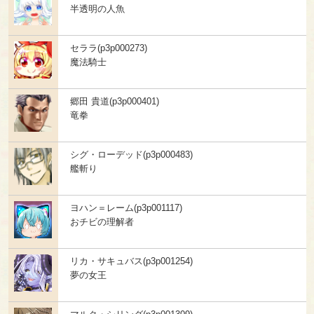
半透明の人魚
セララ(p3p000273)
魔法騎士
郷田 貴道(p3p000401)
竜拳
シグ・ローデッド(p3p000483)
艦斬り
ヨハン＝レーム(p3p001117)
おチビの理解者
リカ・サキュバス(p3p001254)
夢の女王