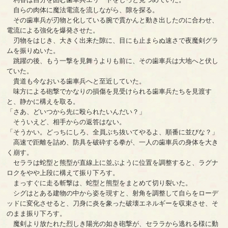
自らの肉体に魔法電流を流しながら、隙を探る。
その歯車兵が刃物と化している腕で貫かんと動き出したのに合わせ、
電流による強化を爆発させた。
刃物をはじき、大きく出来た隙に、目にも止まらぬ速さで夜魔剣グラ
ムを振りぬいた。
跳躍の後、もう一撃を見舞うよりも前に、その歯車兵は大地へと伏し
ていた。
貴道も今なおいる歯車兵へと至近していた。
味方による砲撃でかなりの損傷を見受けられる歯車兵たちを見渡す
と、静かに構えを取る。
「さあ、どいつから先に殴られたいんだい？」
そういえど、相手からの返答はない。
「そうかい。どっちにしろ、全員ぶち抜いてやるよ、順番に並びな？」
高速で距離を詰め、防具を破砕する拳が、一人の歯車兵の身体を大き
く崩す。
セララは蛇型と熊型が直線上に並ぶように位置を調整すると、ラグナ
ロクをやや上段に構えて振り下ろす。
まっすぐに走る斬撃は、蛇型と熊型をまとめて切り裂いた。
シグはとある建物の中から姿を現すと、射角を調整して自らをローデ
ッドに変化させると、刀身に炎を象った破壊エネルギーを収束させ、そ
のまま振り下ろす。
魔剣より放たれた烈しき陽光の如き砲撃が、セララから逃れる様に動