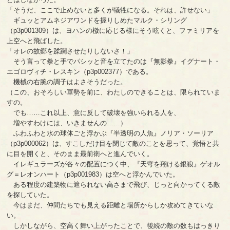
「そうだ、ここで止めないと多くが犠牲になる。それは、許せない」
ギュッとアムネジアワンドを握りしめたマルク・シリング
（p3p001309）は、ヨハンの檄に応じる様にそう呟くと、ファミリアを
上空へと飛ばした。
「オレの故郷を蹂躙させたりしないさ！」
そう言って拳と手でパシッと音を立てたのは『無影拳』イグナート・
エゴロヴィチ・レスキン（p3p002377）である。
機械の右腕の調子はよさそうだった。
（この、おそろしい軍勢を前に、わたしのできることは、限られていま
すの。
でも……これ以上、意に反して破壊を強いられる人を、
増やすわけには、いきませんの……）
ふわふわと水の球体ごと浮かぶ『半透明の人魚』ノリア・ソーリア
（p3p000062）は、すこしだけ目を閉じて敵のことを思って、覚悟と共
に目を開くと、そのまま最前衛へと進んでいく。
イレギュラーズが各々の配置につく中、『天穹を翔ける銀狼』ゲオル
グ＝レオンハート（p3p001983）は空へと浮かんでいた。
ある程度の建築物に遮られない高さまで飛び、じっと向かってくる敵
を探していた。
今はまだ、仲間たちでも見える距離と場所からしか攻めてきていな
い。
しかしながら、空高く舞い上がったことで、後続の敵の数もはっきり