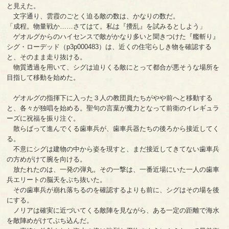
と見えた。
文字通り、雲霞のごとく迫る敵の数は、かなりの数だ。
「成程。物量戦か……さてはて。私は『攪乱』を試みるとしよう」
ゲオルグからのハイセンスで敵がかなり多いと聞きつけた『艦斬り』
シグ・ローデッド（p3p000483）は、近くの住宅らしき物を確認する
と、そのまま走り抜ける。
物質透過を用いて、シグは迫りくる敵にとって都合が悪そうな場所を
目指して移動を始めた。
ゲオルグの指揮下に入った３人の教団員たちがやや前へと移動する
と、各々が独唱を始める。聖句の言葉が魔力となって前衛のイレギュラ
ーズに祝福を振り注ぐ。
散らばって進んでくる歯車兵が、歯車兵器たちの後ろから接近してく
る。
不意にシグは建物の中から姿を現すと、まだ接近してきてない歯車兵
の方めがけて腕を向ける。
放たれたのは、一発の弾丸。その一撃は、一番近場にいた一人の歯車
兵エリートの脳天をぶち抜いた。
その歯車兵が崩れ落ちるのを確認するよりも前に、シグはその場を後
にする。
ノリアは確実に近づいてくる敵陣を見ながら、ある一定の距離で海水
を敵陣めがけてぶち込んだ。