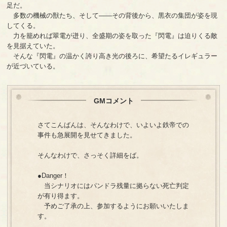
足だ。
多数の機械の獣たち、そして――その背後から、黒衣の集団が姿を現
してくる。
力を籠めれば翠電が迸り、全盛期の姿を取った『閃電』は迫りくる敵
を見据えていた。
そんな『閃電』の温かく誇り高き光の後ろに、希望たるイレギュラー
が近づいている。
GMコメント
さてこんばんは、そんなわけで、いよいよ鉄帝での
事件も急展開を見せてきました。
そんなわけで、さっそく詳細をば。
●Danger！
当シナリオにはパンドラ残量に拠らない死亡判定
が有り得ます。
予めご了承の上、参加するようにお願いいたしま
す。