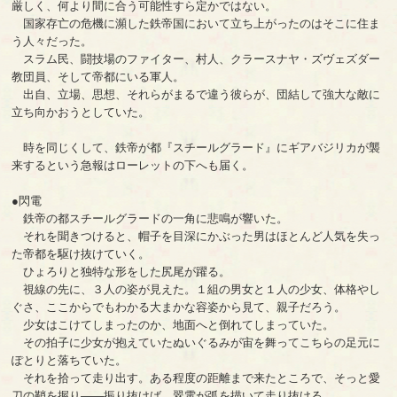
厳しく、何より間に合う可能性すら定かではない。
国家存亡の危機に瀕した鉄帝国において立ち上がったのはそこに住ま
う人々だった。
スラム民、闘技場のファイター、村人、クラースナヤ・ズヴェズダー
教団員、そして帝都にいる軍人。
出自、立場、思想、それらがまるで違う彼らが、団結して強大な敵に
立ち向かおうとしていた。
時を同じくして、鉄帝が都『スチールグラード』にギアバジリカが襲
来するという急報はローレットの下へも届く。
●閃電
鉄帝の都スチールグラードの一角に悲鳴が響いた。
それを聞きつけると、帽子を目深にかぶった男はほとんど人気を失っ
た帝都を駆け抜けていく。
ひょろりと独特な形をした尻尾が躍る。
視線の先に、３人の姿が見えた。１組の男女と１人の少女、体格やし
ぐさ、ここからでもわかる大まかな容姿から見て、親子だろう。
少女はこけてしまったのか、地面へと倒れてしまっていた。
その拍子に少女が抱えていたぬいぐるみが宙を舞ってこちらの足元に
ぽとりと落ちていた。
それを拾って走り出す。ある程度の距離まで来たところで、そっと愛
刀の鞘を握り――振り抜けば、翠電が弧を描いて走り抜ける。