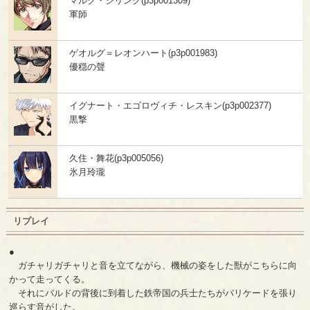
マルク・シリング(p3p001309)
軍師
ゲオルグ＝レオンハート(p3p001983)
優穏の聲
イグナート・エゴロヴィチ・レスキン(p3p002377)
黒撃
久住・舞花(p3p005056)
氷月玲瓏
リプレイ
●
ガチャリガチャリと音を立てながら、機械の姿をした獣がこちらに向
かって走ってくる。
それにバルドの背後に到着した鉄帝国の兵士たちがバリケードを張り
巡らす音がした。