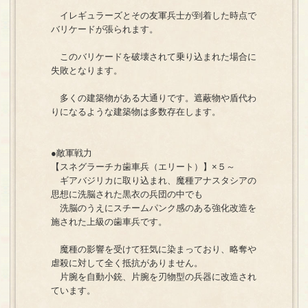
イレギュラーズとその友軍兵士が到着した時点で
バリケードが張られます。
このバリケードを破壊されて乗り込まれた場合に
失敗となります。
多くの建築物がある大通りです。遮蔽物や盾代わ
りになるような建築物は多数存在します。
●敵軍戦力
【スネグラーチカ歯車兵（エリート）】×５～
ギアバジリカに取り込まれ、魔種アナスタシアの
思想に洗脳された黒衣の兵団の中でも
洗脳のうえにスチームパンク感のある強化改造を
施された上級の歯車兵です。
魔種の影響を受けて狂気に染まっており、略奪や
虐殺に対して全く抵抗がありません。
片腕を自動小銃、片腕を刃物型の兵器に改造され
ています。