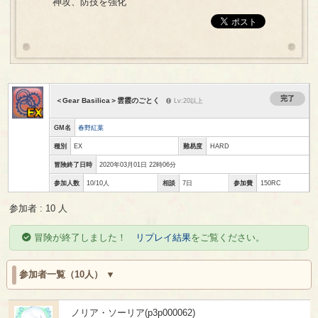
神攻、防技を強化
完了
＜Gear Basilica＞雲霞のごとく
Lv:20以上
GM名
春野紅葉
種別
EX
難易度
HARD
冒険終了日時
2020年03月01日 22時06分
参加人数
10/10人
相談
7日
参加費
150RC
参加者 : 10 人
冒険が終了しました！
リプレイ結果
をご覧ください。
参加者一覧（10人）
ノリア・ソーリア(p3p000062)