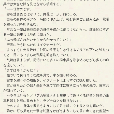
兵士は大きな隙を見せながら後退する。
「――仕留めます」
隙を逃さぬとばかりに、舞花は一歩、前に出る。
自らの身体のギアを一時的に叩き上げ、軋む身体ごと踏み込み、紫電
を纏った刃を叩き込む。
苛烈な一撃は舞花自身の身体を僅かに傷つけながらも、致命的にすぎ
る一撃に歯車兵は地面に倒れた。
「ぶっ飛ばされたいヤツからかかってこい！」」
声高にそう叫んだのはイグナートだ。
まっすぐに走り抜けて仲間の注意を引き付けるノリアの下へと辿りつ
くと、目にも止まらぬ乱撃を叩き込んでいく。
乱舞は収まらず、周辺にいる多くの歯車兵を巻き込みながら多くの血
を流していく。
「まずはキミからだ！」
傷ついて倒れそうな敵を見て、拳を握り締める。
雷撃を纏うその右腕を、イグナートはまっすぐに振り抜いた。
雷が落ちたかの如き轟音を立てて肉体に突き立った拳の先で、歯車兵
が倒れていく。
セララは利香とノリアの誘導さえも無視して迫りくる蛇型と熊型の歯
車兵器を射程に収めると、ラグナロクを握りなおす。
そのまま、身体を振るうようにして足を軸にぐるりと剣を薙いだ。
強かに打ち据えた一撃は蛇型をかばうようにして前に出てきた熊型の