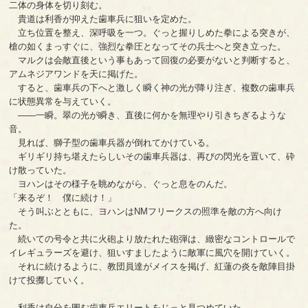
二体の身体を切り刻む。
貴道は利香が抑えた歯車兵に狙いを定めた。
立ち位置を整え、深呼吸を一つ。ぐっと握りしめた拳による突きが、
槍の如くまっすぐに、強烈な拳圧となってその兵士へと突き立った。
マルクは会敵直後という事もあって回復の必要がないと判断すると、
アムネジアワンドを天に掲げた。
すると、歯車兵の下へと激しく瞬く神の光が降り注ぎ、複数の歯車兵
に状態異常を与えていく。
――一瞬。翠の光が瞬き、直後に何かを無理やり引きちぎるような
音。
見れば、獅子型の歯車兵器が倒れてかけている。
ギリギリ持ち堪えたらしいその歯車兵器は、再びの閃光を置いて、砕
け散っていた。
ヨハンはその様子を眺めながら、ぐっと息をのんだ。
「来るぞ！ 僕に続け！」
そう叫ぶとともに、ヨハンはNMフリークスの照準を敵の方へ向け
た。
続いての号令と共に火砲より放たれた砲弾は、緻密なコントロールで
イレギュラーズを避け、狙いすましたように敵軍に風穴を開けていく。
それに続けるように、教団員達がメイスを掲げ、紅蓮の炎を敵陣目掛
けて投擲していく。
利香は自分を囲む歯車兵エリートをじっと見つめていた。