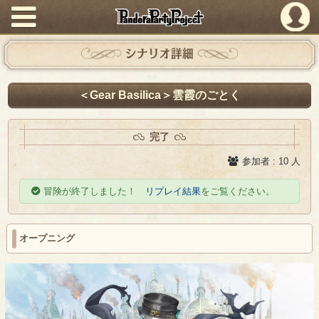
PandoraPartyProject
シナリオ詳細
＜Gear Basilica＞雲霞のごとく
完了
参加者 : 10 人
冒険が終了しました！
リプレイ結果
をご覧ください。
オープニング