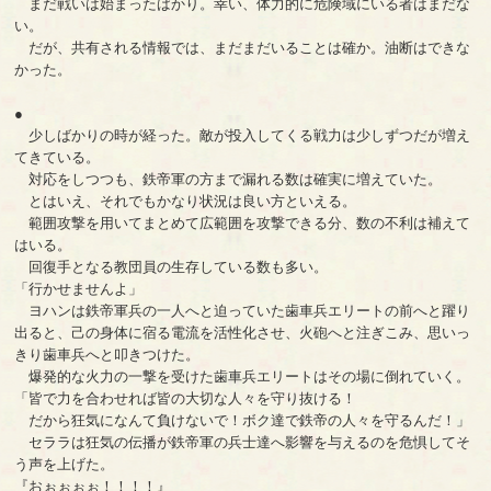
まだ戦いは始まったばかり。幸い、体力的に危険域にいる者はまだな
い。
だが、共有される情報では、まだまだいることは確か。油断はできな
かった。
●
少しばかりの時が経った。敵が投入してくる戦力は少しずつだが増え
てきている。
対応をしつつも、鉄帝軍の方まで漏れる数は確実に増えていた。
とはいえ、それでもかなり状況は良い方といえる。
範囲攻撃を用いてまとめて広範囲を攻撃できる分、数の不利は補えて
はいる。
回復手となる教団員の生存している数も多い。
「行かせませんよ」
ヨハンは鉄帝軍兵の一人へと迫っていた歯車兵エリートの前へと躍り
出ると、己の身体に宿る電流を活性化させ、火砲へと注ぎこみ、思いっ
きり歯車兵へと叩きつけた。
爆発的な火力の一撃を受けた歯車兵エリートはその場に倒れていく。
「皆で力を合わせれば皆の大切な人々を守り抜ける！
だから狂気になんて負けないで！ボク達で鉄帝の人々を守るんだ！」
セララは狂気の伝播が鉄帝軍の兵士達へ影響を与えるのを危惧してそ
う声を上げた。
『おぉぉぉぉ！！！！』