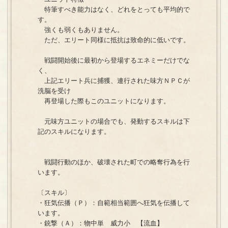
特筆すべき能力はなく、どれをとっても平均的で
す。
強くも弱くもありません。
ただ、エリート同様に抵抗は致命的に低いです。
戦闘開始後に最初から登場するエネミーだけでな
く、
上記エリート兵に捕獲、連行された味方ＮＰＣが
洗脳を受け
再登場した際もこのユニットになります。
元味方ユニットの場合でも、発動するスキルは下
記のスキルになります。
戦闘行動のほか、破壊された町での略奪行為を行
います。
〔スキル〕
・狂気伝播（Ｐ）：自範相当範囲へ狂気を伝播して
います。
・銃撃（Ａ）：物中単 威力小 【流血】