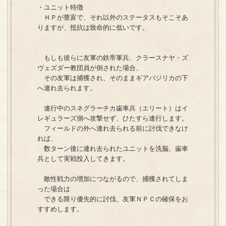
・ユニット特徴
ＨＰが豊富で、それ以外のステータスもそこそあ
りますが、抵抗は致命的に低いです。
もしも彼らに友軍の鉄帝軍兵、クラースナヤ・ズ
ヴェズダー教団員が倒された場合、
その友軍は捕獲され、そのままギアバジリカの下
へ連れ去られます。
連行中のスネグラーチカ歯車兵（エリート）はイ
レギュラーズ側へ攻撃せず、ひたすら連行します。
フィールドの外へ連れ去られる前に討伐できなけ
れば、
数ターン後に連れ去られたユニットを洗脳、歯車
兵として実戦投入してきます。
敵性戦力の増加につながるので、捕獲されてしま
った場合は
できる限り優先的に討伐、友軍ＮＰＣの確保をお
すすめします。