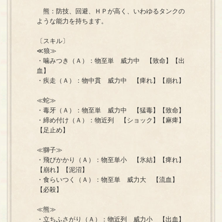
熊：防技、回避、ＨＰが高く、いわゆるタンクの
ような能力を持ちます。
〔スキル〕
≪狼≫
・噛みつき（Ａ）：物至単 威力中 【致命】【出
血】
・疾走（Ａ）：物中貫 威力中 【痺れ】【崩れ】
≪蛇≫
・毒牙（Ａ）：物至単 威力中 【猛毒】【致命】
・締め付け（Ａ）：物近列 【ショック】【麻痺】
【足止め】
≪獅子≫
・飛びかかり（Ａ）：物至単小 【氷結】【痺れ】
【崩れ】【泥沼】
・食らいつく（Ａ）：物至単 威力大 【流血】
【必殺】
≪熊≫
・立ちふさがり（Ａ）：物近列 威力小 【出血】