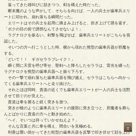
返ってきた雄叫びに頷きつつ、剣を構えた時だった。
断末魔のような声がして、そちらを向けば、一人の兵士が歯車兵エリ
ートに叩かれ、崩れ落ちる瞬間だった。
エリートはその兵士を起用に摘まみ上げると、担ぎ上げて踵を返す。
「ボクの目の前で誘拐なんてさせないよ！」
ラグナロクを振るい、剣撃を飛ばせば、歯車兵エリートがこちらを視
認した。
そいつの方へ行こうとした時、横から現れた熊型の歯車兵器が邪魔を
する。
「どいて！！ ギガセララブレイク！」
瞬く間に天雷を呼び寄せ、聖剣へと降ろしたセララは、雷光を纏った
ラグナロクを熊型の歯車兵器へと振り下ろす。
その一撃で崩れ落ちた歯車兵器を飛び越え、セララはこちらへ向かっ
てくる歯車兵エリートへと走り抜けた。
それとほぼ同時、貴道の近くでも歯車兵エリートが一人の兵士を沈黙
させて担ぐのが見えた。
貴道は拳を握ると鋭く突きを放つ。
突きが槍のように歯車兵エリートの腹部に突き立つと、邪魔者を葬ら
んとばかりに貴道の方へと動き始めた。
「ヘイ、そいつは持っていかせねえよ？」
そんな言葉と共に拳を構え、間合いを見極める。
利香は襲い掛かってきた蛇型の歯車兵器を反撃で叩き伏せて顔を上げ