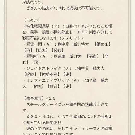
が訪れます。
皆さんの協力がなければ成功は不可能です。
〔スキル〕
・特化戦闘兵装（Ｐ）：自身のＨＰが０になった場
合、義手、義足が機能停止し、ＥＸＦ判定を無しに
戦闘不能になります（デメリット）
・翠電一閃（Ａ）：物中扇 威力特大 【溜め１】
【飛】【防無】【必殺】
・翠翔斬（Ａ）：物遠単 威力大 【弱点】【崩
れ】【飛】
・ジェイドストライク（Ａ）：物中貫 威力大
【呪縛】【体勢不利】【連】
・インフィニティブリッツ（Ａ）：物至単 威力
大 【防無】【致命】【連】
【鉄帝軍兵】×２０
スチールグラードにいた鉄帝国の熟練兵士達で
す。
皆３０～４０代、かつて全盛期のバルドの姿をよ
く知っている層であり、
彼の下での戦い、そしてイレギュラーズとの連携
ということで指揮は高いです。