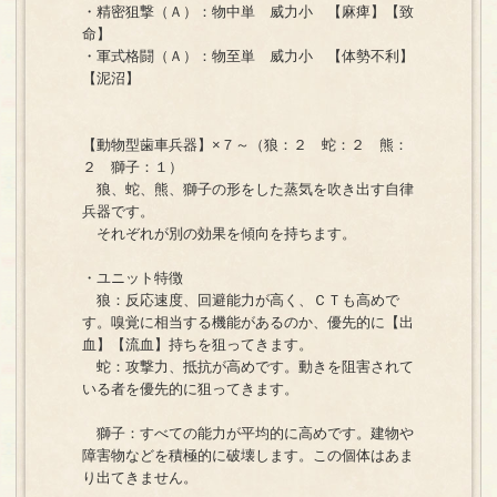
・精密狙撃（Ａ）：物中単 威力小 【麻痺】【致
命】
・軍式格闘（Ａ）：物至単 威力小 【体勢不利】
【泥沼】
【動物型歯車兵器】×７～（狼：２ 蛇：２ 熊：
２ 獅子：１）
狼、蛇、熊、獅子の形をした蒸気を吹き出す自律
兵器です。
それぞれが別の効果を傾向を持ちます。
・ユニット特徴
狼：反応速度、回避能力が高く、ＣＴも高めで
す。嗅覚に相当する機能があるのか、優先的に【出
血】【流血】持ちを狙ってきます。
蛇：攻撃力、抵抗が高めです。動きを阻害されて
いる者を優先的に狙ってきます。
獅子：すべての能力が平均的に高めです。建物や
障害物などを積極的に破壊します。この個体はあま
り出てきません。