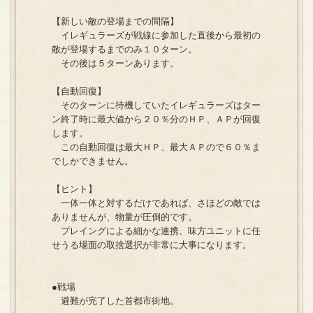
【新しい敵の登場までの間隔】
イレギュラーズが戦線に参加した直後から最初の
敵が登場するまでのみ１０ターン。
その後は５ターンあります。
【自動回復】
そのターンに待機していたイレギュラーズはター
ン終了時に最大値から２０％分のＨＰ、ＡＰが回復
します。
この自動回復は最大ＨＰ、最大ＡＰので６０％ま
でしかできません。
【ヒント】
一体一体と対するだけであれば、さほどの敵では
ありませんが、物量が圧倒的です。
プレイングによる細かな連携、味方ユニットに任
せうる場面の取捨選択が非常に大事になります。
●戦場
避難が完了した首都市街地。