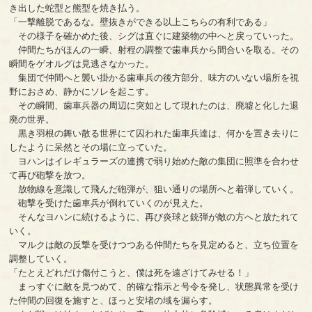
き出した蛇型と熊型を焼き払う。
「一撃離脱であるな。壁抜きができる以上こちらの有利である」
その様子を確かめた後、シグは直ぐに建築物の中へと戻っていった。
仲間たちがほんの一瞬、射程の調整で歯車兵から間合いを取る。その
瞬間をゲオルグは見逃さなかった。
集団で仲間へと襲い掛かる歯車兵の後方部分、味方のいない場所を視
野におさめ、静かにソレを起こす。
その瞬間、歯車兵器の周辺に突如として現れたのは、廃墟と化した退
廃の世界。
黒き羽根の舞い散る世界にて囚われた歯車兵達は、何かを置き去りに
したように呆然とその場に立っていた。
ヨハンはイレギュラーズの連携で弱り始めた敵の集団に照準を合わせ
て再び砲撃を放つ。
放物線を意識して飛んだ砲弾が、狙い通りの場所へと着弾していく。
砲撃を受けた歯車兵が倒れていくのが見えた。
そんなヨハンに続けるように、再び炎球と銃弾が敵の方へと放たれて
いく。
マルクは敵の反撃を受けつつある仲間たちを見定めると、立ち位置を
調整していく。
「たとえどれだけ傷付こうと、僕は死を遠ざけてみせる！」
まっすぐに敵を見つめて、的確な指示と号令を発し、状態異常を受け
た仲間の回復を施すと、ほっと安堵の域を漏らす。