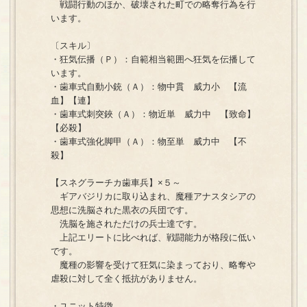
戦闘行動のほか、破壊された町での略奪行為を行
います。
〔スキル〕
・狂気伝播（Ｐ）：自範相当範囲へ狂気を伝播して
います。
・歯車式自動小銃（Ａ）：物中貫 威力小 【流
血】【連】
・歯車式刺突鋏（Ａ）：物近単 威力中 【致命】
【必殺】
・歯車式強化脚甲（Ａ）：物至単 威力中 【不
殺】
【スネグラーチカ歯車兵】×５～
ギアバジリカに取り込まれ、魔種アナスタシアの
思想に洗脳された黒衣の兵団です。
洗脳を施されただけの兵士達です。
上記エリートに比べれば、戦闘能力が格段に低い
です。
魔種の影響を受けて狂気に染まっており、略奪や
虐殺に対して全く抵抗がありません。
・ユニット特徴