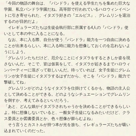
「今回の物語の舞台は、『パンドラ』を使える学生たちを集めた巨大な
学園、私立パンドラ学園だね。高等部で行われているハロウィンイベン
トに引き寄せられた、イタズラ好きの『エルピス』、グレムリンを退治
するのが目的だよ」
イレギュラーズたちは生徒会執行部に所属する4人の『パンドラ』使
いとして本の中に入ることになる。
なお、本に入る際、自分が使う『パンドラ』能力を一つ自由に決める
ことが出来るらしい。本に入る時に能力を想像しておくのを忘れないよ
うにしよう。
「グレムリンたちだけど、厄介なことにイタズラをするときしか姿を現
さないんだ。そこで、皆は仮装をして、イタズラが起きるまでハロウィ
ンパーティーに混ざって欲しいんだ。待っていれば、女子生徒にグレム
リンが女子生徒にイタズラするはずだから、そこを『パンドラ』能力で
撃破してね」
グレムリンがどのようなイタズラを仕掛けてくるかも、物語の主人公
として決めることができる。どのようなシチュエーションでグレムリン
を倒すか、考えてみるといいだろう。
「あと、どんな娘がイタズラされちゃうかを決めることができるらしい
よ。特に想像しないでいると、一般女子生徒になるみたいだけど、クラ
ス委員とか図書委員とか、色々想像が膨らむよね」
そう言うとカストルが持つ本が光を放ち、イレギュラーズたちが吸い
込まれていくのだった。