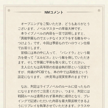
NMコメント
オープニングをご覧いただき、どうもありがとう
ございます。ノベルマスターの草薙大神です。
本ライブノベルの内容を一言で説明しますと、
『異能学園ものでエッチなイタズラをする敵をやっ
つけよう』です。今回は季節ものでハロウィン仕様
でお送りします。
皆様には本の中に入って、『パンドラ』という能
力を使って『エルピス』という敵を倒していただき
ます。そして学園に平和を取り戻してください。
主人公たちは高等部の生徒会執行部という設定で
すが、何歳のPC様でも、本の中では高校生という
設定になります。（外見等は現実世界のままです）
なお、判定はライブノベルのルールに従ったもの
になりますのでご注意ください。つまり、判定には
戦闘ルールは適用されず基本的に成功となり、プレ
イングで記述いただいた内容を最大限反映できるよ
うにリプレイを執筆させていただきます。クラスや