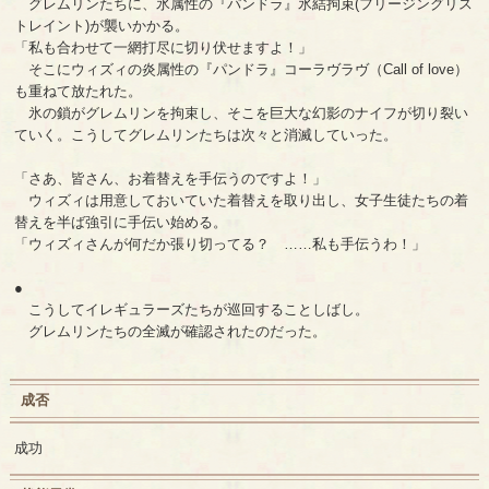
グレムリンたちに、氷属性の『パンドラ』氷結拘束(フリージングリス
トレイント)が襲いかかる。
「私も合わせて一網打尽に切り伏せますよ！」
そこにウィズィの炎属性の『パンドラ』コーラヴラヴ（Call of love）
も重ねて放たれた。
氷の鎖がグレムリンを拘束し、そこを巨大な幻影のナイフが切り裂い
ていく。こうしてグレムリンたちは次々と消滅していった。
「さあ、皆さん、お着替えを手伝うのですよ！」
ウィズィは用意しておいていた着替えを取り出し、女子生徒たちの着
替えを半ば強引に手伝い始める。
「ウィズィさんが何だか張り切ってる？ ……私も手伝うわ！」
●
こうしてイレギュラーズたちが巡回することしばし。
グレムリンたちの全滅が確認されたのだった。
成否
成功