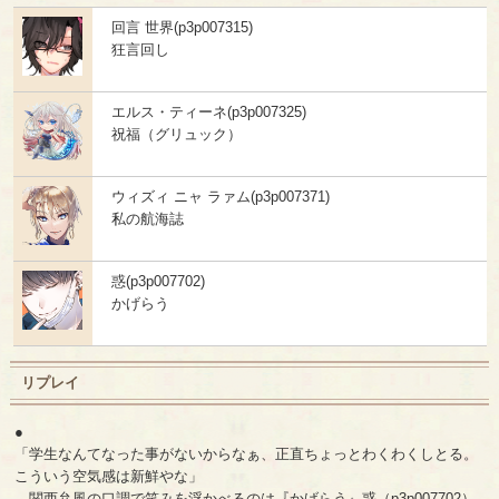
回言 世界(p3p007315)
狂言回し
エルス・ティーネ(p3p007325)
祝福（グリュック）
ウィズィ ニャ ラァム(p3p007371)
私の航海誌
惑(p3p007702)
かげらう
リプレイ
●
「学生なんてなった事がないからなぁ、正直ちょっとわくわくしとる。
こういう空気感は新鮮やな」
関西弁風の口調で笑みを浮かべるのは『かげらう』惑（p3p007702）