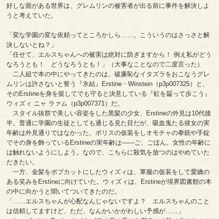
好しな面がある世界は、グレムリンの被害者が出る前に事件を解決しよ
うと考えていた。
「変な学園の変な依頼ってところかしら……。こういうのはさっさと解
決しないとね？」
「任せて、エルスちゃんへの被害は絶対に防ぎますから！ 例え私がどう
なろうとも！ どうなろうとも！」（大事なことなので二度言った）
二人組で本の中にやってきたのは、破廉恥なイタズラをおこなうグレ
ムリンは許さないと誓う『氷結』Erstine・Winstein（p3p007325）と、
そのErstineを身を挺してでも守ると決意している『虹を齧って歩こう』
ウィズィ ニャ ラァム（p3p007371）だ。
スタイル抜群で美しい容姿をした黒髪の少女、Erstineの外見は10代後
半。普通に学園の生徒としても通じる見た目だが、吸血鬼たる彼女の実
年齢は外見通りではなかった。ポリスの仮装をしオモチャの拳銃や手錠
でその身を飾っているErstineの実年齢は――ご、ごほん。女性の年齢に
は触れないようにしよう。なので、こちらに殺気を放つのはやめていた
だきたい。
一方、金髪をボブカットにしたウィズィは、軍服の仮装をして愛嬌の
ある笑みをErstineに向けていた。ウィズィは、Erstineが境界図書館の本
の中に向かうと聞いてついてきたのだ。
「……エルスちゃんが心配なんじゃないですよ？ エルスちゃんのこと
は信頼してますけど、ただ、なんかいかがわしい予感が……」