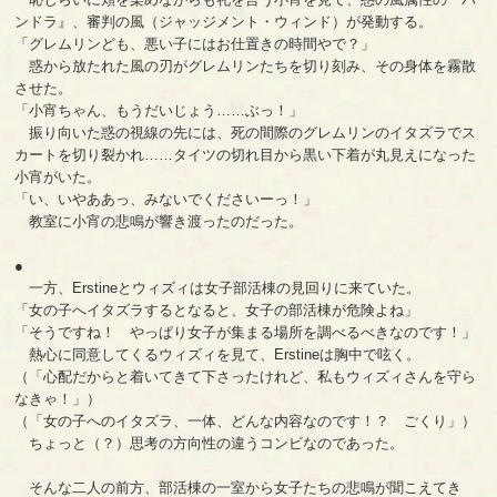
ンドラ』、審判の風（ジャッジメント・ウィンド）が発動する。
「グレムリンども、悪い子にはお仕置きの時間やで？」
惑から放たれた風の刃がグレムリンたちを切り刻み、その身体を霧散
させた。
「小宵ちゃん、もうだいじょう……ぶっ！」
振り向いた惑の視線の先には、死の間際のグレムリンのイタズラでス
カートを切り裂かれ……タイツの切れ目から黒い下着が丸見えになった
小宵がいた。
「い、いやああっ、みないでくださいーっ！」
教室に小宵の悲鳴が響き渡ったのだった。
●
一方、Erstineとウィズィは女子部活棟の見回りに来ていた。
「女の子へイタズラするとなると、女子の部活棟が危険よね」
「そうですね！ やっぱり女子が集まる場所を調べるべきなのです！」
熱心に同意してくるウィズィを見て、Erstineは胸中で呟く。
（「心配だからと着いてきて下さったけれど、私もウィズィさんを守ら
なきゃ！」）
（「女の子へのイタズラ、一体、どんな内容なのです！？ ごくり」）
ちょっと（？）思考の方向性の違うコンビなのであった。
そんな二人の前方、部活棟の一室から女子たちの悲鳴が聞こえてき