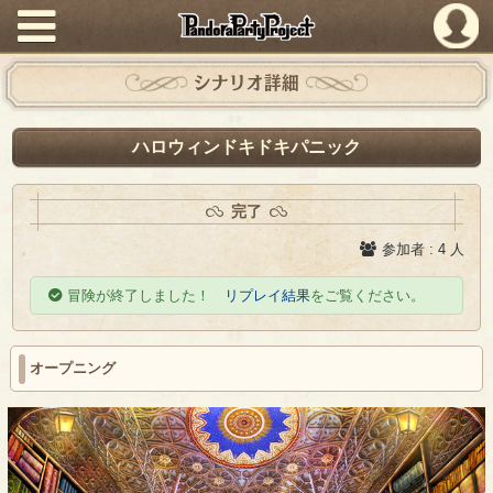
PandoraPartyProject
シナリオ詳細
ハロウィンドキドキパニック
完了
参加者 : 4 人
冒険が終了しました！
リプレイ結果
をご覧ください。
オープニング