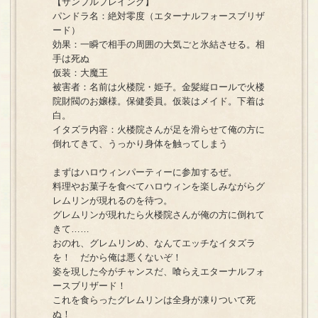
【サンプルプレイング】
パンドラ名：絶対零度（エターナルフォースブリザ
ード）
効果：一瞬で相手の周囲の大気ごと氷結させる。相
手は死ぬ
仮装：大魔王
被害者：名前は火楼院・姫子。金髪縦ロールで火楼
院財閥のお嬢様。保健委員。仮装はメイド。下着は
白。
イタズラ内容：火楼院さんが足を滑らせて俺の方に
倒れてきて、うっかり身体を触ってしまう
まずはハロウィンパーティーに参加するぜ。
料理やお菓子を食べてハロウィンを楽しみながらグ
レムリンが現れるのを待つ。
グレムリンが現れたら火楼院さんが俺の方に倒れて
きて……
おのれ、グレムリンめ、なんてエッチなイタズラ
を！ だから俺は悪くないぞ！
姿を現した今がチャンスだ、喰らえエターナルフォ
ースブリザード！
これを食らったグレムリンは全身が凍りついて死
ぬ！