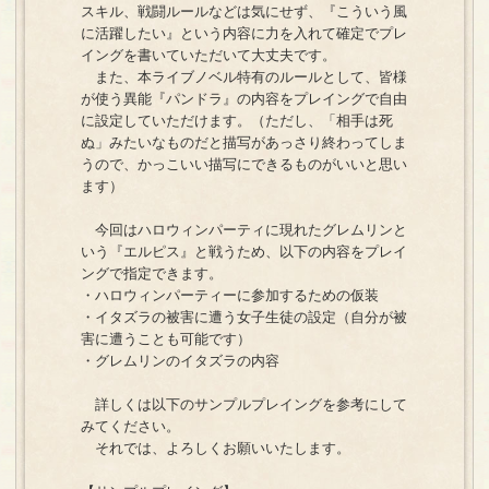
スキル、戦闘ルールなどは気にせず、『こういう風
に活躍したい』という内容に力を入れて確定でプレ
イングを書いていただいて大丈夫です。
また、本ライブノベル特有のルールとして、皆様
が使う異能『パンドラ』の内容をプレイングで自由
に設定していただけます。（ただし、「相手は死
ぬ」みたいなものだと描写があっさり終わってしま
うので、かっこいい描写にできるものがいいと思い
ます）
今回はハロウィンパーティに現れたグレムリンと
いう『エルピス』と戦うため、以下の内容をプレイ
ングで指定できます。
・ハロウィンパーティーに参加するための仮装
・イタズラの被害に遭う女子生徒の設定（自分が被
害に遭うことも可能です）
・グレムリンのイタズラの内容
詳しくは以下のサンプルプレイングを参考にして
みてください。
それでは、よろしくお願いいたします。