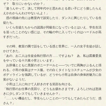
ぞ？ 取りにいかないのか？」
「違うんやって、決して同年代やと思われとる若い子にどう接したらえ
えかわからんわけやないんよ！」
惑の視線の先には教室内で談笑したり、ダンスに興じたりしている生
徒たち。
いくら生徒たちからの認識が同級生になっているとはいえ、学生生活
を送ったことのない惑には、その輪の中に入っていくのはハードルが高
すぎだった。
その時、教室の隅で話をしている惑と世界に、一人の女子生徒が話し
かけてきた。
「あの、お二人は生徒会執行部の方……ですよね？ あ、私は図書委員
をやっている十六夜小宵といいます」
お辞儀とともに黒髪のポニーテールと――ついでに両胸がぷるんと揺
れる。小宵の仮装はナース服。その白くタイトなコスチュームが少女の
ボディラインを強調しているが、どうやら小宵は自身の身体的魅力に自
覚がないようだ。
小宵は二人に向けて人好きのする笑顔を向ける。
「執行部のお仕事の見回り、どうもお疲れさまです。よろしければ息抜
きに少しダンスでもしていきませんか？」
「……いい機会だし、学生らしいことの一つでもしてみたらどうだ、惑
さん？」