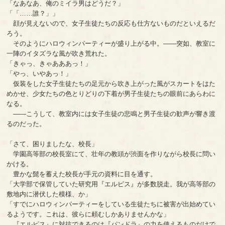
「なあなあ、俺のミイラ男はどうだ？」
「「……誰？」」
顔が見えないので、女子生徒たちの反応も仕方ないものだといえるだ
ろう。
そのようにハロウィンパーティーが盛り上がる中。――突如、教室に
一陣のイタズラな風が吹き荒れた。
「きゃっ、きゃあああっ！」
「やっ、いやあっ！」
仮装をした女子生徒たちの足元から吹き上がった風がスカートをはた
めかせ、少女たちの色とりどりの下着が男子生徒たちの眼前にあらわに
なる。
――こうして、教室内には女子生徒の悲鳴と男子生徒の歓声が響き渡
るのだった。
「さて、困りましたな、校長」
学園高等部の校長室にて、壮年の教頭が渋面を作りながら校長に問い
かける。
豊かな髭を蓄えた校長が手元の資料に目を通す。
「大学部で保管していた研究用『エルピス』が多数脱走。我が高等部の
敷地内に潜伏した模様、か」
「すでにハロウィンパーティーをしている生徒たちに被害が出始めてい
るようです。これは、彼らに頼むしかありませんかな」
『エルピス』に対抗できるのは『パンドラ』の力を使えるものだけで