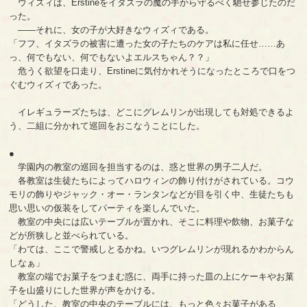
ウィズィは、Erstineをイタズラの魔の手から守るべく馳せ参じたのだ
った。
――それに、女の子が大好きなウィズィである。
「フフ、イタズラの被害に遭った女の子たちのケアは私に任せ……あ
っ、何でもない、何でもないよエルスちゃん？？」
危うく欲望を口走り、Erstineに気付かれそうになったところで口をつ
ぐむウィズィであった。
イレギュラーズたちは、どこにグレムリンが出現しても対処できるよ
う、二組に分かれて巡回をおこなうことにした。
●
学園内の教室の巡回を担当するのは、惑と世界の男子二人だ。
各教室は生徒たちによってハロウィンの飾り付けがされている。コウ
モリの飾りやジャック・オー・ランタンなどが目を引く中、生徒たちも
思い思いの仮装をしてパーティを楽しんでいた。
教室の中央には広いテーブルが置かれ、そこに料理や飲物、お菓子な
どが所狭しと並べられている。
「わては、ここで警戒しとるかね。いつグレムリンが現れるかわからん
しなぁ」
教室の端でお菓子をつまむ惑に、両手に持った皿の上にケーキやお菓
子を山盛りにした世界が声をかける。
「どうした、教室の中央のテーブルには、もっと色々お菓子がある