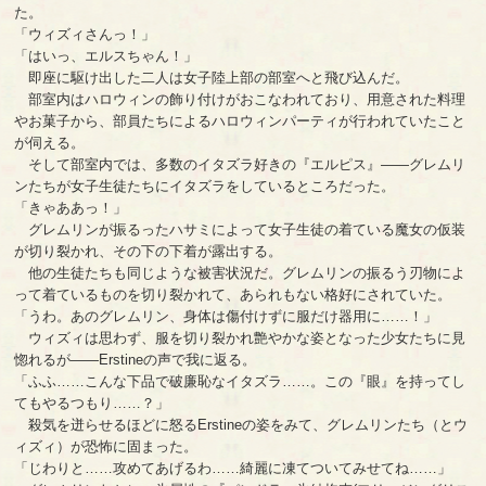
た。
「ウィズィさんっ！」
「はいっ、エルスちゃん！」
即座に駆け出した二人は女子陸上部の部室へと飛び込んだ。
部室内はハロウィンの飾り付けがおこなわれており、用意された料理
やお菓子から、部員たちによるハロウィンパーティが行われていたこと
が伺える。
そして部室内では、多数のイタズラ好きの『エルピス』――グレムリ
ンたちが女子生徒たちにイタズラをしているところだった。
「きゃああっ！」
グレムリンが振るったハサミによって女子生徒の着ている魔女の仮装
が切り裂かれ、その下の下着が露出する。
他の生徒たちも同じような被害状況だ。グレムリンの振るう刃物によ
って着ているものを切り裂かれて、あられもない格好にされていた。
「うわ。あのグレムリン、身体は傷付けずに服だけ器用に……！」
ウィズィは思わず、服を切り裂かれ艶やかな姿となった少女たちに見
惚れるが――Erstineの声で我に返る。
「ふふ……こんな下品で破廉恥なイタズラ……。この『眼』を持ってし
てもやるつもり……？」
殺気を迸らせるほどに怒るErstineの姿をみて、グレムリンたち（とウ
ィズィ）が恐怖に固まった。
「じわりと……攻めてあげるわ……綺麗に凍てついてみせてね……」