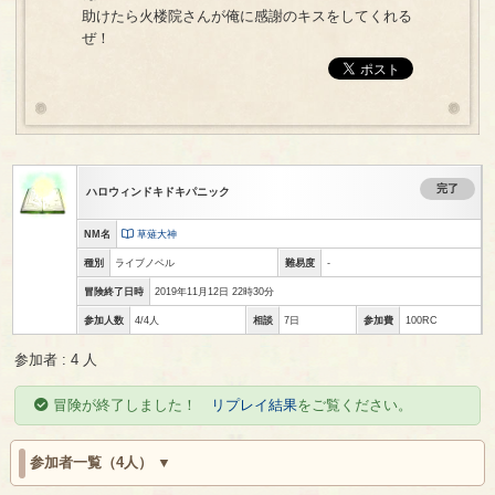
助けたら火楼院さんが俺に感謝のキスをしてくれる
ぜ！
完了
ハロウィンドキドキパニック
NM名
草薙大神
種別
ライブノベル
難易度
-
冒険終了日時
2019年11月12日 22時30分
参加人数
4/4人
相談
7日
参加費
100RC
参加者 : 4 人
冒険が終了しました！
リプレイ結果
をご覧ください。
参加者一覧（4人）