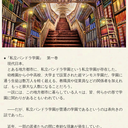
●『私立パンドラ学園』 第一巻
現代日本。
とある地方都市に、私立パンドラ学園という私立学園が存在した。
幼稚園から小中高校、大学まで設置された超マンモス学園だ。学園に
通う生徒は数万人を軽く超える。教職員や従業員などの関係者を加えれ
ば、もっと膨大な人数になることだろう。
一説には、この地方都市に暮らしている人々は、皆、何らかの形で学
園に関わりがあるともいわれている。
――だが、私立パンドラ学園が普通の学園であるというのは表向きの
話であった。
近年、一部の若者たちの間に奇妙な現象が発生していた。