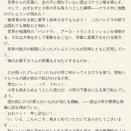
世界からの言葉に、女の子に慣れていない惑はゴクリと喉を鳴らす。
そして、おずおずと小宵の手を取ろうとした瞬間――クラス中に無数
のグレムリンが現れた！
「被害者が出る前に素早く始末させてもらおう！ このパンドラの前で
は隠れても無駄だと知れ！」
世界が地属性の『パンドラ』、アース・トランスミッションを発動す
る。それは大地を介して索敵をおこない、対象に超重力をかける能力
だ。
世界の能力の範囲に入ったグレムリンたちが悲鳴とともに圧死してい
く。
「俺のお菓子タイムの邪魔をさせたりするものか」
だが残ったグレムリンたちが小宵に向かってイタズラを放つ。突如ハ
イヒールの踵が折れて転びかける小宵。
「危ないっ！ ……って、うわっ！」
小宵を抱きとめようとした惑だが、小宵の下敷きになる形で転んでし
まう。
惑の顔に2つの柔らかいものが当たる感触。――惑は小宵の豊満な両
胸に顔を埋めていた。
「おわーッ！ 申し訳ない！」
「い、いえ、こちらこそ、抱きとめていただいてありがとうございま
す……」
恥じらいに頬を染めながらも礼を言う小宵を見て、惑の風属性の『パ