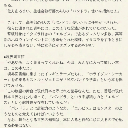
ある。
「仕方あるまい。生徒会執行部の4人の『パンドラ』使いを招集せよ」
こうして、高等部の4人の『パンドラ』使いたちに任務が下された。
彼らに渡された資料には、このような記述がされていたのだった。
撃破対象はイタズラ好きの『エルピス』であるグレムリン多数。高等
部のハロウィンイベントに引き寄せられた模様。イタズラをするときに
しか姿を表さない。特に女子にイタズラするのを好む。
●境界図書館
「やあやあ、よく集まってくれたね。今回、みんなに入って欲しい本
は、この本だよ」
境界図書館に集まったイレギュラーズたちに、『ホライゾン・シーカ
ー』を名乗るカストル・ジェミニが『私立パンドラ学園』という本を掲
げてみせる。
「この物語の舞台は現代日本と呼ばれる世界なんだ。ただ、普通の現代
日本世界とは少し違って、『パンドラ』という不思議な力と『エルピ
ス』という敵性体が存在しているんだ」
『パンドラ』とは超能力のような力、『エルピス』はモンスターのよ
うなものと覚えておけばいいようだ。
なお、舞台となる世界の知識は、本に入ると自然に頭に入るので心配
する必要はない。