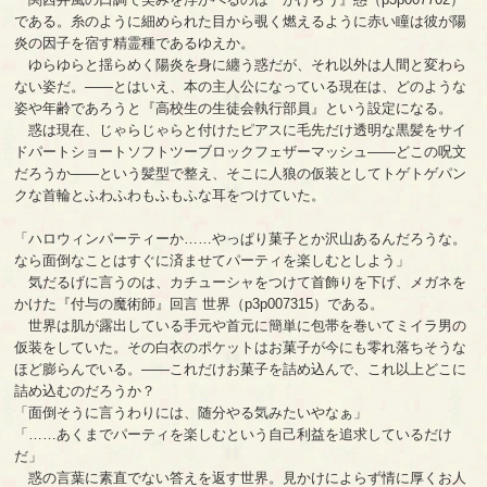
である。糸のように細められた目から覗く燃えるように赤い瞳は彼が陽
炎の因子を宿す精霊種であるゆえか。
ゆらゆらと揺らめく陽炎を身に纏う惑だが、それ以外は人間と変わら
ない姿だ。――とはいえ、本の主人公になっている現在は、どのような
姿や年齢であろうと『高校生の生徒会執行部員』という設定になる。
惑は現在、じゃらじゃらと付けたピアスに毛先だけ透明な黒髪をサイ
ドパートショートソフトツーブロックフェザーマッシュ――どこの呪文
だろうか――という髪型で整え、そこに人狼の仮装としてトゲトゲパン
クな首輪とふわふわもふもふな耳をつけていた。
「ハロウィンパーティーか……やっぱり菓子とか沢山あるんだろうな。
なら面倒なことはすぐに済ませてパーティを楽しむとしよう」
気だるげに言うのは、カチューシャをつけて首飾りを下げ、メガネを
かけた『付与の魔術師』回言 世界（p3p007315）である。
世界は肌が露出している手元や首元に簡単に包帯を巻いてミイラ男の
仮装をしていた。その白衣のポケットはお菓子が今にも零れ落ちそうな
ほど膨らんでいる。――これだけお菓子を詰め込んで、これ以上どこに
詰め込むのだろうか？
「面倒そうに言うわりには、随分やる気みたいやなぁ」
「……あくまでパーティを楽しむという自己利益を追求しているだけ
だ」
惑の言葉に素直でない答えを返す世界。見かけによらず情に厚くお人