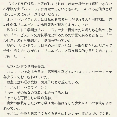
『パンドラ症候群』と呼ばれるそれは、若者が科学では解明できない
不思議な力『パンドラ』に目覚めるというものだ。いわゆる超能力と呼
ばれるものにイメージは近いだろう。
また『パンドラ』の力に目覚める若者たちが現れるのと同時期に、謎
の生命体『エルピス』の出現報告が相次ぐようになった。
私立パンドラ学園は『パンドラ』の力に目覚めた若者たちを集めて教
育し『エルピス』への対抗手段とするための学園であるとともに、『エ
ルピス』の研究機関という側面も持っていた。
謎の力『パンドラ』に目覚めた生徒たちは、一般生徒たちに混ざって
学生生活を送りながらも、『エルピス』と戦う超常的な日常を過ごすの
であった――。
私立パンドラ学園高等部。
ハロウィンである今日は、高等部を挙げてのハロウィンパーティーが
各クラスでおこなわれていた。
教室には料理や飲物、お菓子などが並んでいる。
「「ハッピーハロウィーン！」」
「わー、その魔女の衣装、似合ってるわね」
「そっちも可愛らしい吸血鬼ね」
魔女の仮装をした少女と吸血鬼の格好をした少女が互いの仮装を褒め
あっていた。
そこに、全身を包帯でぐるぐる巻きにした男子生徒が近づいてくる。