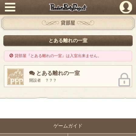
PandoraPartyProject
貸部屋
とある離れの一室
貸部屋『とある離れの一室』は入室出来ません。
とある離れの一室
開設者 ？？？
ゲームガイド