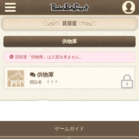
PandoraPartyProject
貸部屋
供物庫
貸部屋『供物庫』は入室出来ません。
供物庫
開設者 ？？？
ゲームガイド