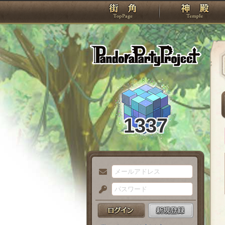
TOP
Pando
1337
メ
ー
パ
ル
ス