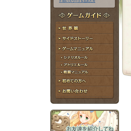
※ ID/パスワードを忘れた方
ア
ワ
ド
ー
レ
ド
ゲームガイド
ス
世界観
サイドストーリー
ゲームマニュアル
シナリオルール
アトリエルール
戦闘マニュアル
初めての方へ
お問い合わせ