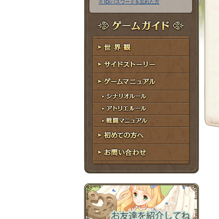
※ ID/パスワードを忘れた方
ア
ワ
ド
ー
レ
ド
ゲームガイド
ス
世界観
サイドストーリー
ゲームマニュアル
シナリオルール
アトリエルール
戦闘マニュアル
初めての方へ
お問い合わせ