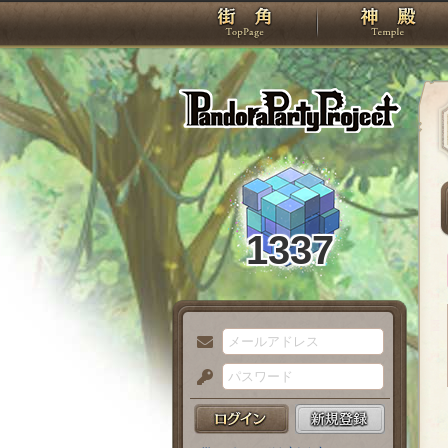
TOP
Pando
1337
メ
ー
パ
ル
ス