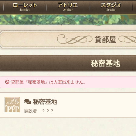
神殿
ローレット
アトリエ
raPartyProject
貸部屋
秘密基地
貸部屋『秘密基地』は入室出来ません。
秘密基地
開設者 ？？？