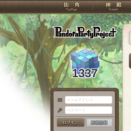
TOP
Pando
1337
メ
ー
パ
ル
ス