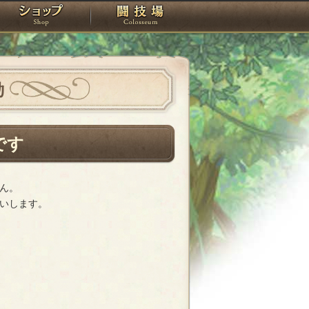
スタジオ
ショップ
闘技場
動
です
ん。
いします。