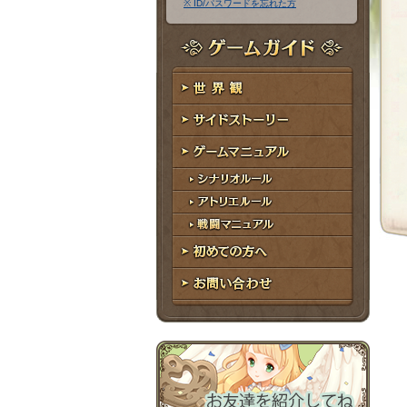
※ ID/パスワードを忘れた方
ア
ワ
ド
ー
レ
ド
ゲームガイド
ス
世界観
サイドストーリー
ゲームマニュアル
シナリオルール
アトリエルール
戦闘マニュアル
初めての方へ
お問い合わせ