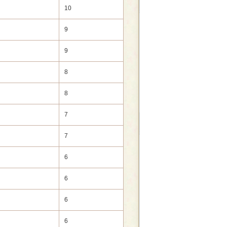
10
9
9
8
8
7
7
6
6
6
6