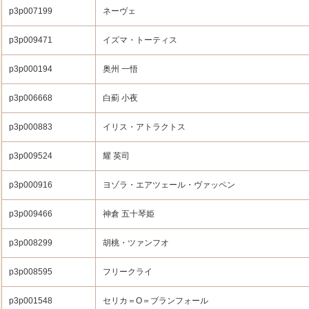
p3p007199
ネーヴェ
p3p009471
イズマ・トーティス
p3p000194
奥州 一悟
p3p006668
白薊 小夜
p3p000883
イリス・アトラクトス
p3p009524
耀 英司
p3p000916
ヨゾラ・エアツェール・ヴァッペン
p3p009466
神倉 五十琴姫
p3p008299
胡桃・ツァンフオ
p3p008595
フリークライ
p3p001548
セリカ＝O＝ブランフォール