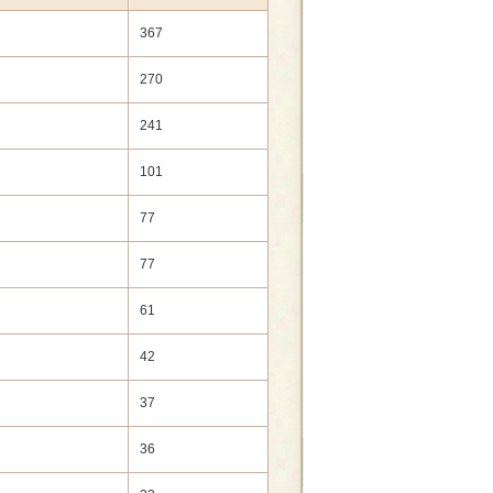
367
270
241
101
77
77
61
42
37
36