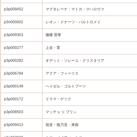
p3p009452
マグタレーナ・マトカ・マハロヴァ
p3n000002
レオン・ドナーツ・バルトロメイ
p3p009303
微睡 雷華
p3p000277
上谷・零
p3p000282
オデット・ソレーユ・クリスタリア
p3p006784
アクア・フィーリス
p3p000149
ヘイゼル・ゴルトブーツ
p3p000172
ドラマ・ゲツク
p3p008503
マッチョ ☆ プリン
p3p009413
祝音・猫乃見・来探