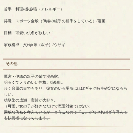
苦手 料理/機械/猫（アレルギー）
得意 スポーツ全般（伊織の組手の相手をしている）/漫画
目標 可愛い仇名が欲しい！
家族構成 父/母/弟（双子）/ウサギ
その他
鷹宮・伊織の双子の姉で漫画家。
明るくてノリのいい性格。姉御肌。
歩く台風の目でもあり、彼女のいる場所はほぼギャグ時空確定になるら
しい。
幼馴染の成瀬・実紗が大好き。
（可愛い女の子が好きなだけで恋愛対象ではない）
素敵な仇名を考えているが、とうこなので『こ』がなければどう呼んで
も扶養者になってしまう。