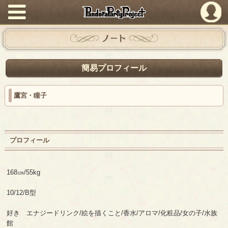
PandoraPartyProject
ノート
簡易プロフィール
鷹宮・瞳子
プロフィール
168㎝/55kg
10/12/B型
好き エナジードリンク/絵を描くこと/香水/アロマ/化粧品/女の子/水族
館