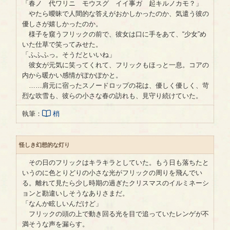
「春ノ 代ワリニ モウスグ イイ事ガ 起キルノカモ？」
やたら曖昧で人間的な答えがおかしかったのか、気遣う彼の
優しさが嬉しかったのか。
様子を窺うフリックの前で、彼女は口に手をあて、“少女”め
いた仕草で笑ってみせた。
「ふふふっ。そうだといいね」
彼女が元気に笑ってくれて、フリックもほっと一息。コアの
内から暖かい感情がぽかぽかと。
……肩元に宿ったスノードロップの花は、優しく優しく、苛
烈な吹雪も、彼らの小さな春の訪れも、見守り続けていた。
執筆：
梢
怪しき幻想的な灯り
その日のフリックはキラキラとしていた。もう日も落ちたと
いうのに色とりどりの小さな光がフリックの周りを飛んでい
る。離れて見たら少し時期の過ぎたクリスマスのイルミネーシ
ョンと勘違いしそうなありさまだ。
「なんか眩しいんだけど」
フリックの頭の上で動き回る光を目で追っていたレンゲが不
満そうな声を漏らす。