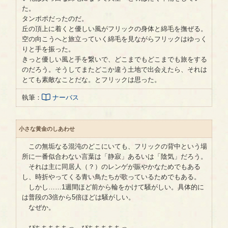
た。
タンポポだったのだ。
丘の頂上に着くと優しい風がフリックの身体と綿毛を撫ぜる。
空の向こうへと旅立っていく綿毛を見ながらフリックはゆっく
りと手を振った。
きっと優しい風と手を繋いで、どこまでもどこまでも旅をする
のだろう。そうしてまたどこか違う土地で出会えたら、それは
とても素敵なことだな。とフリックは思った。
執筆：
ナーバス
小さな黄金のしあわせ
この無垢なる混沌のどこにいても、フリックの背中という場
所に一番似合わない言葉は「静寂」あるいは「陰気」だろう。
それは主に同居人（？）のレンゲが賑やかなためでもある
し、時折やってくる青い鳥たちが歌っているためでもある。
しかし……1週間ほど前から輪をかけて騒がしい。具体的に
は普段の3倍から5倍ほどは騒がしい。
なぜか。
ぴちちちちちっ、ぴちちちちちっ。