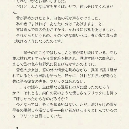
てくれないかとお願いしました。
だけど、みんなは雪を笑うばかりで、何も分けてくれませ
ん。
雪が諦めかけたとき、白色の花が声をかけました。
私の色でよければ、あなたに分けてあげますよ、と。
雪は喜んで白の色をさずかり、かわりにお礼をあげました。
それからというもの、その小さな白い花は、春が来て真っ先
に咲けるようになったのです。
――硝子の向こうではしんしんと雪が降り続けている。立ち
並ぶ枯れ木もすっかり雪化粧を施され、見渡す限りの白色だ。
まるで己の色を無邪気に見せびらかすかのように。
雪色の少女は、窓の外の情景を眺めながら、異国で語り継が
れているという民話を語った。静かに、けれど力強い好奇心と
共に語る彼女の声を、フリックは忘れない。
……その話を、主は単なる退屈しのぎに語ったのだろう
か？ それとも、純白の花のような優しさをフリックにも持っ
てほしかったからなのだろうか？
今となっては、答えを知る術はない。ただ、溶けかけの雪が
早春の陽射しを浴びる頃――白い花がひっそりと佇んでいるの
を、フリックは目にしていた。
●