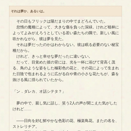
それは夢か、あるいは。
その日もフリックは陽だまりの中でまどろんでいた。
怠惰の魔種によって、大きな傷を負った深緑。けれど植林に
よってよみがえろうとしている若い森たちの隅で。新しい風に
吹かれながら、彼は夢を見た。
それは夢だったのかはわからない。彼は眠る必要のない秘宝
種だから。
けれど、きっと幸せな夢だったに違いない。
だって、目覚めた彼の背には、光を一杯に浴びて背高く茂
る、鳥のような姿をした極彩色の花と、その花によって生まれ
た日陰で包まれるように広がる白や青の小さな花たちが、森を
抜ける風に揺られていたから。
「ン．ダレカ、オ話シテタ？」
夢の中で、親し気に話し、笑う2人の声が聞こえた気がした
けれど……
――日向を好む鮮やかな色彩の花、極楽鳥花。またの名を、
ストレリチア。