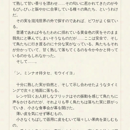
て熟して甘い香りを漂わせ……その匂いに惹かれてきたのが今
もぴぃぴぃと賑やかに合掌している種々の鳥たち、というわけ
だ。
その実を混沌世界の外で探すのであれば、ビワがよく似てい
る。
普通であれば今もたわわに揺れている黄金色の実をそのまま
我先にと啄んでしまいそうなものだが……ここは安全で、そし
て鳥たちに行き渡るのに十分な実がなっている。鳥たちもそれ
が分かっていて、甘く熟して落ちてくるのを今か今かと待って
いるのかもしれなかった。
そして……。
「ン。ミンナオ待タセ、モウイイヨ」
十分に熟した実が自然と、そして示し合わせたようなタイミ
ングで次々と地面に落ちる。
レンゲ曰くお人好しなフリックはその振動を感じて鳥たちに
声をかけるのだが、それよりも早く鳥たちは落ちた実に群がっ
ていき、小さな食事会が幕を開けた。
薄い皮を気にせず啄むもの。
小さなくちばしで器用に皮をむいて瑞々しい果肉を楽しむも
の。