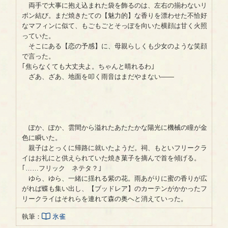
両手で大事に抱え込まれた袋を飾るのは、左右の揃わないリ
ボン結び。まだ焼きたての【魅力的】な香りを漂わせた不恰好
なマフィンに似て、もごもごとそっぽを向いた横顔は甘く火照
っていた。
そこにある【恋の予感】に、母親らしくも少女のような笑顔
で言った。
｢焦らなくても大丈夫よ。ちゃんと晴れるわ｣
ざあ、ざあ、地面を叩く雨音はまだやまない——
ぽか、ぽか、雲間から溢れたあたたかな陽光に機械の瞳が金
色に瞬いた。
親子はとっくに帰路に就いたようだ。祠、もといフリークラ
イはお礼にと供えられていた焼き菓子を摘んで首を傾げる。
｢……フリック ネテタ？｣
ゆら、ゆら、一緒に揺れる紫の花。雨あがりに蜜の香りが広
がれば蝶も集い出し、【ブッドレア】のカーテンがかかったフ
リークライはそれらを連れて森の奥へと消えていった。
執筆：
氷雀