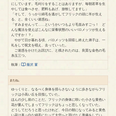
にしています。毛刈りをすることはありますが、毎朝若草を生
やしては食べさせ、肥料もあげ、放牧してますし」
「そして、うっかり綿毛を逃がしてフリックの頭に羊が生え
る、と。全くいい迷惑ね」
「すみませんって……というかいつもより毛並みすごっ！ ど
んな魔法を使えばこんなに栄養状態のいいバロメッツが生える
んですか！？」
やがて日が暮れる頃、バロメッツを回収し終えた弟子は、一
礼をして呪文を唱え、去っていった。
ご迷惑をかけたお詫びに、と残されたのは、良質な金色の毛
糸玉三つ。
執筆：
蔭沢 菫
またね。
ゆっくりと、なるべく身体を揺らさないように歩きながらフリ
ックは小高い丘を目指していた。
ほんの少し前のことだ。フリックの身体に咲いた小さな黄色い
花が萎んでしまってフリックはちょっと悲しくなっていた。
どうしてだろうと思ったけれど、今日の朝になってみると黄色
い花は真っ白な綿毛になって大空へと羽ばたく準備をしてい