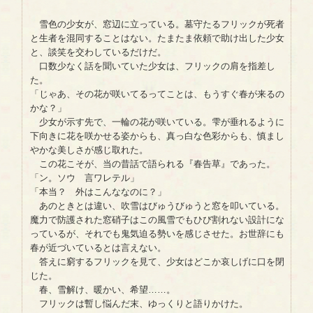
雪色の少女が、窓辺に立っている。墓守たるフリックが死者
と生者を混同することはない。たまたま依頼で助け出した少女
と、談笑を交わしているだけだ。
口数少なく話を聞いていた少女は、フリックの肩を指差し
た。
「じゃあ、その花が咲いてるってことは、もうすぐ春が来るの
かな？」
少女が示す先で、一輪の花が咲いている。雫が垂れるように
下向きに花を咲かせる姿からも、真っ白な色彩からも、慎まし
やかな美しさが感じ取れた。
この花こそが、当の昔話で語られる『春告草』であった。
「ン。ソウ 言ワレテル」
「本当？ 外はこんななのに？」
あのときとは違い、吹雪はびゅうびゅうと窓を叩いている。
魔力で防護された窓硝子はこの風雪でもひび割れない設計にな
っているが、それでも鬼気迫る勢いを感じさせた。お世辞にも
春が近づいているとは言えない。
答えに窮するフリックを見て、少女はどこか哀しげに口を閉
じた。
春、雪解け、暖かい、希望……。
フリックは暫し悩んだ末、ゆっくりと語りかけた。