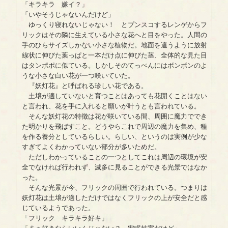
「キラキラ 嫌イ？」
「いやそうじゃないんだけど」
ゆっくり寝れないじゃない！ とプンスコするレンゲからフ
リックはその隣に生えている小さな花へと目をやった。人間の
手のひらサイズしかない小さな植物だ。地面を這うように放射
線状に伸びた葉っぱと一本だけ点に伸びた茎、全体的な見た目
はタンポポに似ている。しかしそのてっぺんにはボンボンのよ
うな小さな白い花が一つ咲いていた。
『妖灯花』と呼ばれる珍しい花である。
土壌が適していないと育つことはあっても花開くことはない
と言われ、花を手に入れると願いが叶うとも言われている。
そんな妖灯花の特徴は花が咲いている間、周囲に魔力ででき
た明かりを飛ばすこと。どうやらこれで周辺の魔力を集め、種
を作る養分としているらしい。らしい、というのは実例が少な
すぎてよくわかっていない部分が多いためだ。
ただしわかっていることの一つとしてこれは周辺の環境が安
全でなければ行われず、滅多に見ることができる光景ではなか
った。
そんな光景が今、フリックの周囲で行われている。つまりは
妖灯花は土壌が適しただけではなくフリックの上が安全だと感
じているようであった。
「フリック キラキラ好キ」