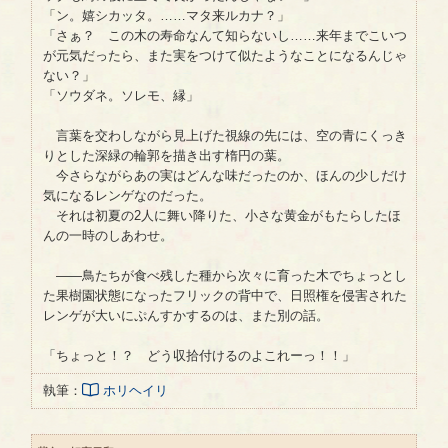
「ン。嬉シカッタ。……マタ来ルカナ？」
「さぁ？ この木の寿命なんて知らないし……来年までこいつ
が元気だったら、また実をつけて似たようなことになるんじゃ
ない？」
「ソウダネ。ソレモ、縁」
言葉を交わしながら見上げた視線の先には、空の青にくっき
りとした深緑の輪郭を描き出す楕円の葉。
今さらながらあの実はどんな味だったのか、ほんの少しだけ
気になるレンゲなのだった。
それは初夏の2人に舞い降りた、小さな黄金がもたらしたほ
んの一時のしあわせ。
――鳥たちが食べ残した種から次々に育った木でちょっとし
た果樹園状態になったフリックの背中で、日照権を侵害された
レンゲが大いにぷんすかするのは、また別の話。
「ちょっと！？ どう収拾付けるのよこれーっ！！」
執筆：
ホリヘイリ