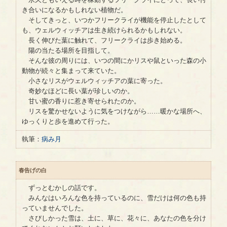
き合いになるかもしれない植物だ。
そしてきっと、いつかフリークライが機能を停止したとして
も、ウェルウィッチアは生き続けられるかもしれない。
長く伸びた葉に触れて、フリークライは歩き始める。
陽の当たる場所を目指して。
そんな彼の周りには、いつの間にかリスや鼠といった森の小
動物が続々と集まって来ていた。
小さなリスがウェルウィッチアの葉に寄った。
奇妙なほどに長い葉が珍しいのか。
甘い蜜の香りに惹き寄せられたのか。
リスを驚かせないように気をつけながら……暖かな場所へ、
ゆっくりと歩を進めて行った。
執筆：
病み月
春告げの白
ずっとむかしの話です。
みんなはいろんな色を持っているのに、雪だけは何の色も持
っていませんでした。
さびしかった雪は、土に、草に、花々に、あなたの色を分け