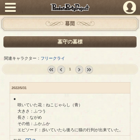
PandoraPartyProject
幕間
墓守の墓標
関連キャラクター：
フリークライ
1
« first
‹
next ›
last »
prev
2022/5/31
●
咲いていた花：ねこじゃらし（青）
大きさ：ふつう
長さ：ながめ
その他：ふかふか
エピソード：歩いていたら後ろに猫の行列が出来ていた。