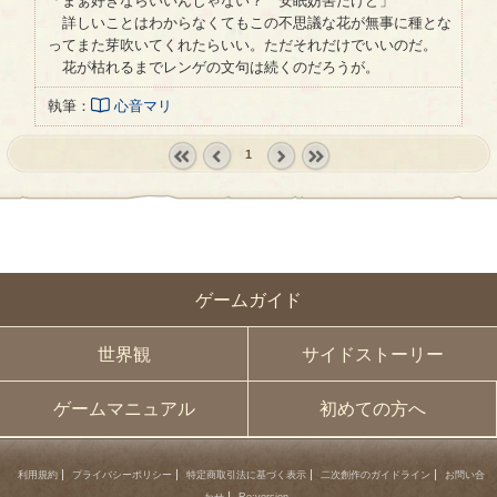
「まぁ好きならいいんじゃない？ 安眠妨害だけど」
詳しいことはわからなくてもこの不思議な花が無事に種とな
ってまた芽吹いてくれたらいい。ただそれだけでいいのだ。
花が枯れるまでレンゲの文句は続くのだろうが。
執筆：
心音マリ
1
« first
‹
next ›
last »
prev
ゲームガイド
世界観
サイドストーリー
ゲームマニュアル
初めての方へ
利用規約
プライバシーポリシー
特定商取引法に基づく表示
二次創作のガイドライン
お問い合