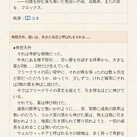
――日陰を好む落ち着いた色合いの花、花魁草。またの名
を、フロックス。
執筆：
ユキ
奇想天外。或いは、生きた化石と呼ばれるそれを…。
●奇想天外
それは奇妙な植物だった。
中央にある種子部分……甘い蜜を分泌する球果から、大きな
葉が2枚……1対だけ生えている。
フリークライの広い背中に、それが根を張ったのは数ヵ月ほ
ど前だっただろうか。ゆっくり、少しずつ、けれど確実にそれ
は2枚の葉を伸ばし続けた。
今ではフリークライの背丈を超えて、引き摺るほどに伸びて
いる。
それでも、葉は伸び続けた。
成長の限界など無いかのように……否、実際に成長の限界は
無いのだろう。コルク質の茎から伸びた葉は、例えば風に引き
裂かれようと、地面に引き摺られて擦り切れようと、一切の成
長を止めることは無いのだから。
ウェルウィッチアと呼ばれるその植物は、全く持って奇妙な