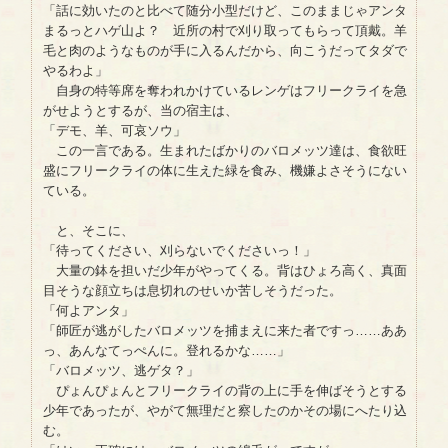
「話に効いたのと比べて随分小型だけど、このままじゃアンタ
まるっとハゲ山よ？ 近所の村で刈り取ってもらって頂戴。羊
毛と肉のようなものが手に入るんだから、向こうだってタダで
やるわよ」
自身の特等席を奪われかけているレンゲはフリークライを急
がせようとするが、当の宿主は、
「デモ、羊、可哀ソウ」
この一言である。生まれたばかりのバロメッツ達は、食欲旺
盛にフリークライの体に生えた緑を食み、機嫌よさそうにない
ている。
と、そこに、
「待ってください、刈らないでくださいっ！」
大量の鉢を担いだ少年がやってくる。背はひょろ高く、真面
目そうな顔立ちは息切れのせいか苦しそうだった。
「何よアンタ」
「師匠が逃がしたバロメッツを捕まえに来た者ですっ……ああ
っ、あんなてっぺんに。登れるかな……」
「バロメッツ、逃ゲタ？」
ぴょんぴょんとフリークライの背の上に手を伸ばそうとする
少年であったが、やがて無理だと察したのかその場にへたり込
む。