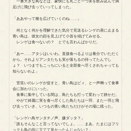
一番大きな鳥などは、豪快にも丸ごと一つ実を飲み込んで満
足げに飛び去っていってしまった。
「ああやって種を広げていくのね……」
何となく何かを理解できた気分で見送るレンゲの肩に止まる
青い鳥は、彼女の顔を見上げて小首を傾げてみせる。
レンゲは食べないの？ とでも言わんばかりだ。
「あー……アタシはいいわ。直接食べるよりは養分でいただく
から。それよりアンタたちも実が落ちるの待ってたんでし
ょ？ いつまでもこっちにいると全部食べ尽くされちゃっても
知らないわよ」
苦笑いのレンゲが促すと、青い鳥はピィ、と一声囀って食事
会に加わりにいった。
食事に集中している間は、鳥たちも打って変わって静かだ。
やがて綺麗に実を食べ尽くした鳥たちは一羽、また一羽と飛
び去っていき、いつもの青い鳥たちだけがその場に残った。
「レンゲハ鳥サンタチノ声、嫌ダッタ？」
「誰もそんなこと言ってないでしょ。……まあ、たまにはフリ
ックも鳥の役に立てて良かったんじゃない？」