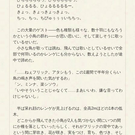
ひょるるる、ひょるるるるるー。
きょっ、きょっきょっきょっ。
ちっ。ちっ。ちぴゅぅぅぅいちちっ。
この大量のゲスト――色も種類も様々な、数十羽にもなろう
かという小鳥の群れ――が思い思いに、そして楽しそうに歌っ
ているせいだ。
小さな鳥が歌っては跳ね、飛んでは歌いとしているせいで全
部で何羽いるのかレンゲにも分からない。数えようとしたが途
中で諦めた。
「……ねぇフリック。アタシもう、この1週間で半年分くらい
鳥の鳴き声を聞いた気がするわ」
「ン。ミンナ、楽シソウ」
「いやそういうことじゃなくて……まあいいわ、嫌な音ってわ
けじゃないし」
半ば呆れ顔のレンゲが見上げるのは、全高2mほどの1本の低
木。
どこからか飛んできた小鳥が2人も気づかない間にいつの間
にか種を落としていったらしく、それがフリックの背中であっ
という間に芽吹き、花が咲き、実をつけ、育ち、色づき、そし