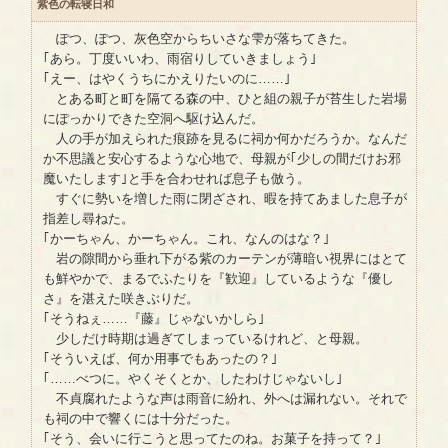
紫色の転寝日和
ぽつ、ぽつ、灰色空からちいさな雫が落ちてきた。
｢あら。丁度いいわ、雨宿りしていきましょう｣
｢えー、はやくうちにかえりたいのに……｣
とある町と町を隔てる森の中、ひと組の親子が苔生した岩場
にぽっかりできた空洞へ駆け込んだ。
人の手が加えられた痕跡を見るに祠か何かだろうか。なんだ
か不思議と安心するような心地で、母親が｢少しの間だけお邪
魔いたします｣と手を合わせれば息子も倣う。
すぐに勢いを増した雨に閉ざされ、暇を持てあました息子が
指差し尋ねた。
｢かーちゃん、かーちゃん。これ、なんのはな？｣
岩の隙間から垂れ下がる紫のカーテンが薄暗い視界にはとて
も鮮やかで、まるでふたりを『歓迎』しているような『優し
さ』を湛えた咲きぶりだ。
｢そうねぇ……『藤』じゃないかしら｣
少しだけ時期は過ぎてしまっているけれど、と母親。
｢そういえば、何か用事でもあったの？｣
｢……べつに。やくそくとか、したわけじゃないし｣
不貞腐れたような声は雨音に紛れ、外へは漏れない。それで
も祠の中で響くには十分だった。
｢そう、会いに行こうと思ってたのね。お菓子を持って？｣