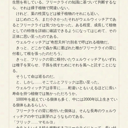
生態を有している。フリークライの知識に基づいて判断するな
ら、それは裸子植物で間違いない。
けれど、葉の性質などは被子植物のそれにも近い。
はじめのころ、まだ小さかったそれがウェルウィッチアであ
るとフリークライは気づかなかった。ある程度、成長して植物
としての特徴を詳細に確認できるようになってはじめて、その
正体に思い至ったのである。
ウェルウィッチアは“奇想天外”の別名で呼ばれる植物だ。
きっと、どこかで蟲か風に運ばれた種がフリークライの背に
付着して根を張ったのだろう。
きっと、フリックの背に根付いたウェルウィッチアもいずれ
は種子を実らせ、子孫を残すためにそれを風へと託すことにな
る。
そうして命は巡るのだ。
と、しかし……そこでふとフリックは思い至った。
ウェルウィッチアは非常に……桁違いともいえるほどに長い
寿命を持つ植物では無かっただろうか。
1000年を超えている個体も多く、中には2000年以上生きてい
る個体もあるらしい。
フリークライの背に根付いた個体は、そんな長寿のウェルウ
ィッチアの中では新芽のようなものである。
「フリック……マモルヨ」
永久ともいえる時を稼動するフリークライにとって、長い付