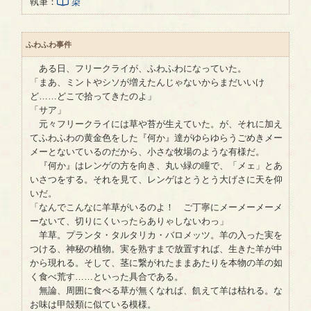
執筆：
染
ふわふわ事件
ある日、フリークライが、ふわふわになっていた。
「まあ、ミントやシソが増えたんじゃないからまだいいけ
ど……どこで拾ってきたのよ」
「サア」
元々フリークライには草や苔が生えていた。が、それに加え
てふわふわの黄金色をした『何か』達がゆらゆらうごめきメー
メーとないているのだから、小さな牧場のような有様だ。
『何か』はレンゲの方を向き、丸い緑の瞳で、「メェ」とあ
いさつをする。それを見て、レンゲはとうとう大げさに天を仰
いだ。
「なんでこんなに羊草がいるのよ！ ご丁寧にメーメーメーメ
ーないて、切りにくいったらありゃしないわっ」
羊草。プランタ・タルタリカ・バロメッツ。羊の入った実を
つける、神秘の植物。実を熟すまで放置すれば、生きた羊が中
から現れる。そして、茎に繋がれたままあたりを本物の羊の如
く食べ荒す……といった具合である。
無論、周囲に食べる草が無くなれば、飢えて羊は枯れる。な
お味は甲殻類に似ている模様。