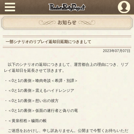
PandoraPartyProject
お知らせ
一部シナリオのリプレイ返却日延期につきまして
2023年07月07日
以下のシナリオの返却につきまして、運営都合上の理由につき、リプ
レイ返却日を延長させて頂きます。
・＜0と1の裏側＞喰肉奇談＜希譚・別譚＞
・＜0と1の裏側＞震えるハイドレンジア
・＜0と1の裏側＞想い出の彼方
・＜0と1の裏側＞仮面の遂行者と偽りの竜
・＜黄泉桎梏＞穢雨の帳
ご迷惑をおかけし、申し訳ありません。公開まで今暫くお待ちいただ