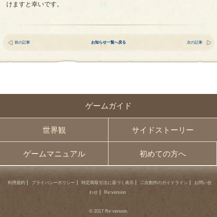
けますと幸いです。
前の記事
お知らせ一覧へ戻る
次の記事
ゲームガイド
世界観
サイドストーリー
ゲームマニュアル
初めての方へ
利用規約
プライバシーポリシー
特定商取引法に基づく表示
二次創作のガイドライン
お問い合
わせ
Re:version
© 2017 Re:version.