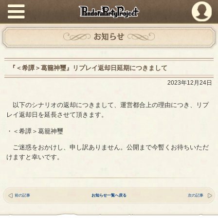
PandoraPartyProject
お知らせ
『＜希譚＞葛籠神璽』リプレイ返却日延期につきまして
2023年12月24日
以下のシナリオの返却につきまして、運営都合上の理由につき、リプ
レイ返却日を延長させて頂きます。
・＜希譚＞葛籠神璽
ご迷惑をおかけし、申し訳ありません。公開まで今暫くお待ちいただ
けますと幸いです。
前の記事
お知らせ一覧へ戻る
次の記事