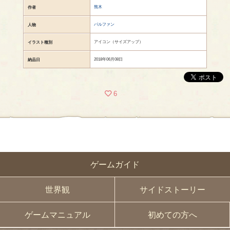
熊木
作者
パルファン
人物
アイコン（サイズアップ）
イラスト種別
2018年06月08日
納品日
6
ゲームガイド
世界観
サイドストーリー
ゲームマニュアル
初めての方へ