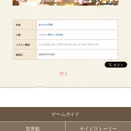
あきやま菜摘
作者
ココロ＝Bliss＝Solitude
人物
シングルピンナップアフターピンナップ（サイズアップ）
イラスト種別
2026年07月03日
納品日
3
ゲームガイド
世界観
サイドストーリー