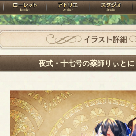
神殿
ローレット
アトリエ
raPartyProject
イラスト詳細
夜式・十七号の薬師りぃとに