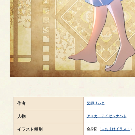
作者
薬師りぃと
人物
アスカ・アイゼンナハト
イラスト種別
全身図（
→おまけイラスト
）