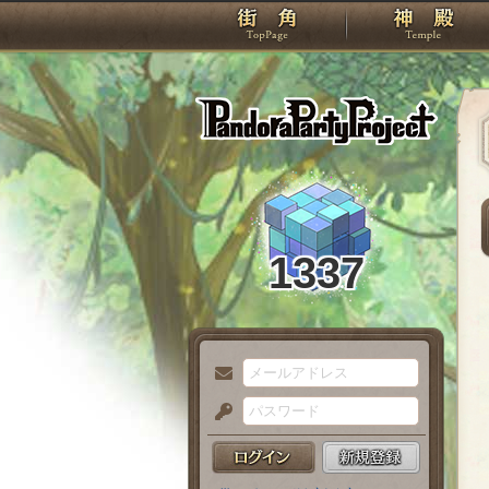
TOP
Pando
1337
メ
ー
パ
ル
ス