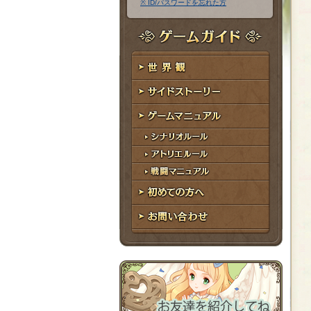
※ ID/パスワードを忘れた方
ア
ワ
ド
ー
レ
ド
ゲームガイド
ス
世界観
サイドストーリー
ゲームマニュアル
シナリオルール
アトリエルール
戦闘マニュアル
初めての方へ
お問い合わせ