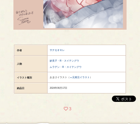
サナセオキレ
作者
妙見子・R・スイテングウ
人物
ムラデン・R・スイテングウ
おまけイラスト（
→元発注イラスト
）
イラスト種別
2024年06月17日
納品日
3