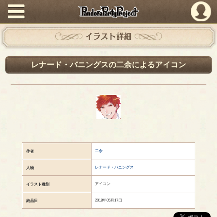
PandoraPartyProject
イラスト詳細
レナード・バニングスの二余によるアイコン
二余
作者
レナード・バニングス
人物
アイコン
イラスト種別
2018年05月17日
納品日