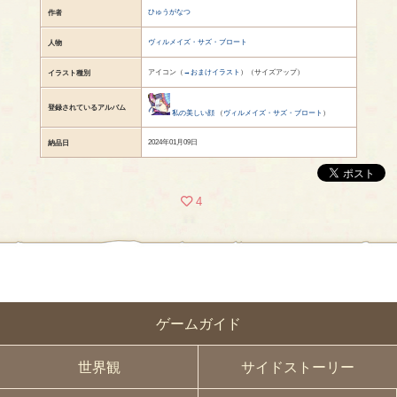
ひゅうがなつ
作者
ヴィルメイズ・サズ・ブロート
人物
アイコン（
→おまけイラスト
）（サイズアップ）
イラスト種別
登録されているアルバム
私の美しい顔
（
ヴィルメイズ・サズ・ブロート
）
2024年01月09日
納品日
4
ゲームガイド
世界観
サイドストーリー