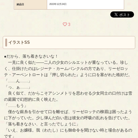
2023年12月24日
納品日
3
イラストSS
●だから、落ち着きなさいな！
一見に良く似た――二人の少女のシルエットが重なっている。珍し
く、仕掛けたのはレジーナ・カームバンクルの方であり、リーゼロッ
テ・アーベントロートは『押し切られた』ように口を塞がれた格好だ。
「……ん……」
「っ、ぁ……」
良く似て、だからこそアシンメトリを思わせる少女同士の口付けは雪
の庭園で幻想的に良く映えた。
「……もう」
僅かな銀糸を引かせて口を離せば、リーゼロッテの柳眉は困ったよう
に下がっていた。少し弾んだ白い息は彼女の呼吸の乱れを告げていた。
「落ち着きなさい、と言ったでしょうに」
「いえ、お嬢様。我（わたし）にも御命令を聞けない時と場合があるの
です」