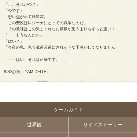
「……それが今？」
「今です」
想い焦がれて幾星霜。
この聖夜はレジーナにとっての戦争なのだ。
その意味はこの気まぐれなお嬢様が思うよりもずっと重い！
「……もうなんだか」
「はい？」
「今夜の私、色々滅茶苦茶にされそうな予感がしてなりません」
――はい、それは正解です。
※SS担当：YAMIDEITEI
ゲームガイド
世界観
サイドストーリー