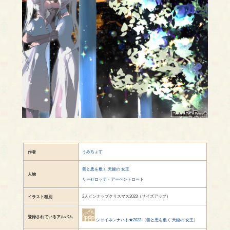
うみちょす
作者
善と悪を敷く 天鍵の 女王
人物
リーゼロッテ・アーベントロート
2人ピンナップクリスマス2023（サイズアップ）
イラスト種別
登録されているアルバム
シャイネンナハト★2023
（
善と悪を敷く 天鍵の 女王
）