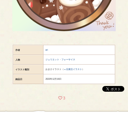
eri
作者
ジュリエット・フォーサイス
人物
おまけイラスト（
→元発注イラスト
）
イラスト種別
2023年12月16日
納品日
3